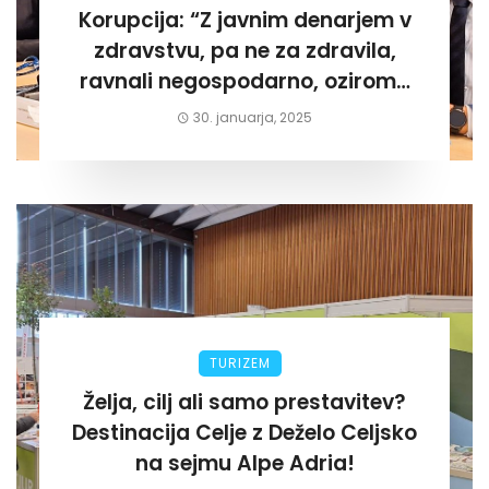
Korupcija: “Z javnim denarjem v
zdravstvu, pa ne za zdravila,
ravnali negospodarno, oziroma
za lastni žep. Tokrat na Žalskem«
30. januarja, 2025
TURIZEM
Želja, cilj ali samo prestavitev?
Destinacija Celje z Deželo Celjsko
na sejmu Alpe Adria!