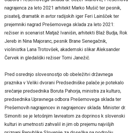
nagrajenca za leto 2021 arhitekt Marko Mušič ter pesnik,
pisatelj, dramatik in avtor radijskih iger Feri Lainšček ter
prejemniki nagrad Prešernovega sklada za leto 2021:
režiser in scenarist Matjaž Ivanišin, arhitekti Blaž Budja, Rok
Jereb in Nina Majoranc, pesnik Brane Senegačnik,
violinistka Lana Trotovšek, akademski slikar Aleksander
Červek in gledališki režiser Tomi Janežič.
Pred osrednjo slovesnostjo ob obeležitvi državnega
praznika v Veliki dvorani Predsedniške palače je potekalo
srečanje predsednika Boruta Pahorja, ministra za kulturo,
predsednika Upravnega odbora Prešernovega sklada ter
Prešernovih nagrajencev in nagrajencev sklada. Minister dr.
Simoniti se je letošnjim lavreatom za doprinos k slovenski
kulturi in umetnosti zahvalil in jim ob prejemu najvišjih
priznanj Republike Slovenije za dosežke na področju