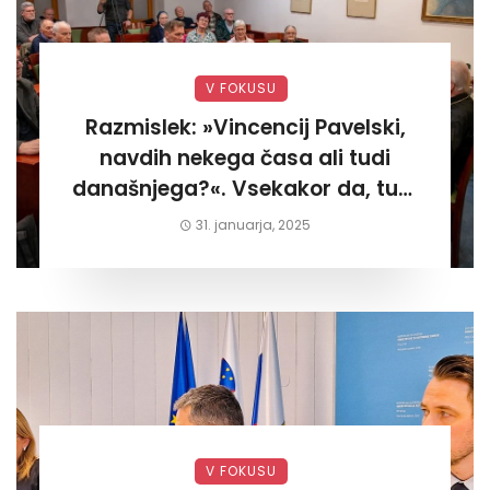
V FOKUSU
Razmislek: »Vincencij Pavelski,
navdih nekega časa ali tudi
današnjega?«. Vsekakor da, tudi
današnjega«
31. januarja, 2025
V FOKUSU