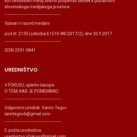
Kot neodvisen medij želimo prispevati delček k pluralnosti
slovenskega medijskega prostora.
_______________________
Vpisan v razvid medijev
pod št. 2130 (odločba 61510-88/2017/2), dne 20.9.2017.
_______________________
ISSN 2591-0841
UREDNIŠTVO
V FOKUSU, spletni časopis
O TEM, KAR JE POMEMBNO
_______________________
Odgovorni urednik: Vančo Tegov
ianntegov6@gmail.com
_______________________
E-pošta uredništva:
urednistvo.vfokusu@gmail.com