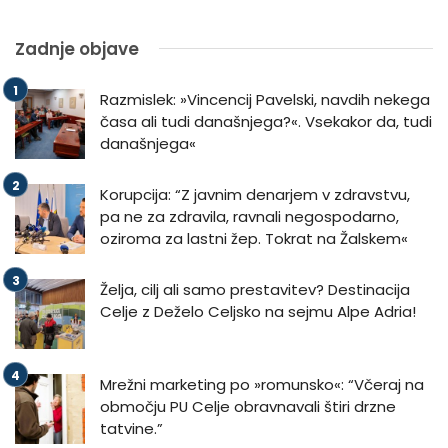
Zadnje objave
Razmislek: »Vincencij Pavelski, navdih nekega
časa ali tudi današnjega?«. Vsekakor da, tudi
današnjega«
Korupcija: “Z javnim denarjem v zdravstvu,
pa ne za zdravila, ravnali negospodarno,
oziroma za lastni žep. Tokrat na Žalskem«
Želja, cilj ali samo prestavitev? Destinacija
Celje z Deželo Celjsko na sejmu Alpe Adria!
Mrežni marketing po »romunsko«: “Včeraj na
območju PU Celje obravnavali štiri drzne
tatvine.”