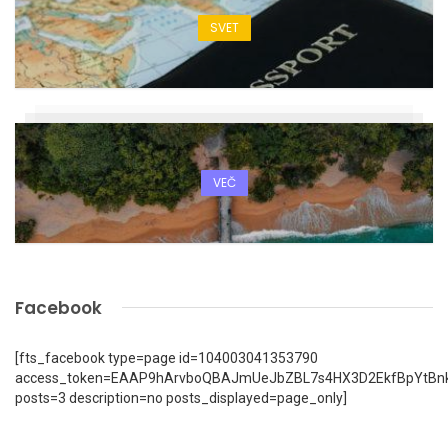
SVET
VEČ
Facebook
[fts_facebook type=page id=104003041353790
access_token=EAAP9hArvboQBAJmUeJbZBL7s4HX3D2EkfBpYtBn
posts=3 description=no posts_displayed=page_only]