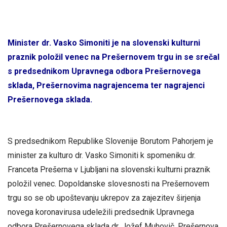
Minister dr. Vasko Simoniti je na slovenski kulturni
praznik položil venec na Prešernovem trgu in se srečal
s predsednikom Upravnega odbora Prešernovega
sklada, Prešernovima nagrajencema ter nagrajenci
Prešernovega sklada.
S predsednikom Republike Slovenije Borutom Pahorjem je
minister za kulturo dr. Vasko Simoniti k spomeniku dr.
Franceta Prešerna v Ljubljani na slovenski kulturni praznik
položil venec. Dopoldanske slovesnosti na Prešernovem
trgu so se ob upoštevanju ukrepov za zajezitev širjenja
novega koronavirusa udeležili predsednik Upravnega
odbora Prešernovega sklada dr. Jožef Muhovič, Prešernova