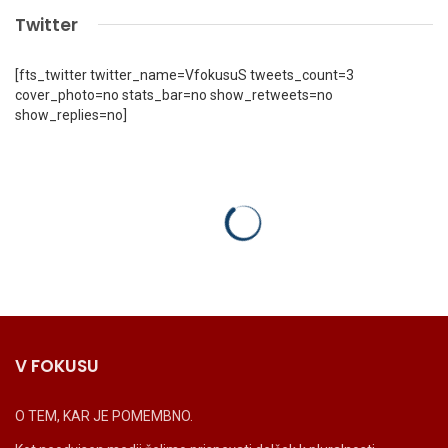
Twitter
[fts_twitter twitter_name=VfokusuS tweets_count=3
cover_photo=no stats_bar=no show_retweets=no
show_replies=no]
V FOKUSU
O TEM, KAR JE POMEMBNO.