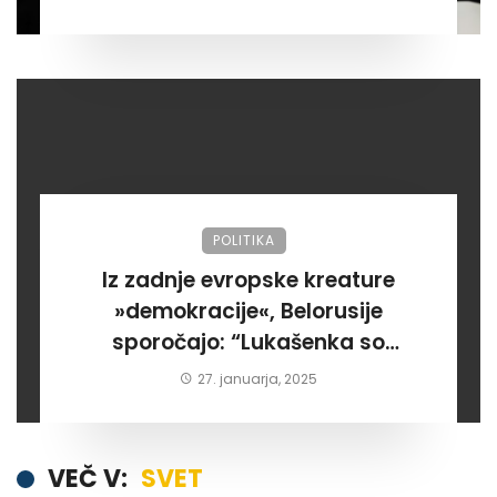
POLITIKA
Iz zadnje evropske kreature
»demokracije«, Belorusije
sporočajo: “Lukašenka so
razglasili za zmagovalca
27. januarja, 2025
tamkajšnjih volitev”
VEČ V:
SVET