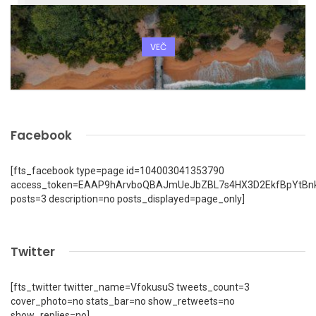
VEČ
Facebook
[fts_facebook type=page id=104003041353790
access_token=EAAP9hArvboQBAJmUeJbZBL7s4HX3D2EkfBpYtBn
posts=3 description=no posts_displayed=page_only]
Twitter
[fts_twitter twitter_name=VfokusuS tweets_count=3
cover_photo=no stats_bar=no show_retweets=no
show_replies=no]