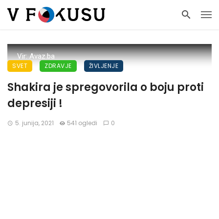
Vir: Avaz.ba
SVET
ZDRAVJE
ŽIVLJENJE
Shakira je spregovorila o boju proti
depresiji !
5. junija, 2021
541 ogledi
0