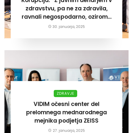
Korupcija: “Z javnim denarjem v
zdravstvu, pa ne za zdravila,
ravnali negospodarno, oziroma
za lastni žep. Tokrat na Žalskem«
30. januarja, 2025
ZDRAVJE
VIDIM očesni center del
prelomnega mednarodnega
mejnika podjetja ZEISS
27. januarja, 2025