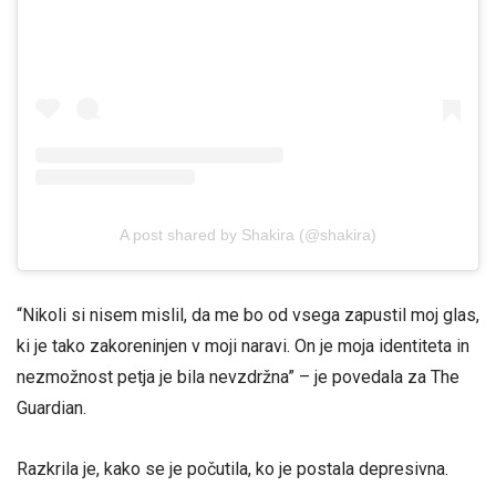
A post shared by Shakira (@shakira)
“Nikoli si nisem mislil, da me bo od vsega zapustil moj glas,
ki je tako zakoreninjen v moji naravi. On je moja identiteta in
nezmožnost petja je bila nevzdržna” – je povedala za The
Guardian.
Razkrila je, kako se je počutila, ko je postala depresivna.