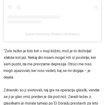
A post shared by Shakira (@shakira)
“Zelo težko je bilo biti v moji bližini, mož je to doživljal
slabše kot jaz. Nekaj ​​dni nisem mogel niti iz postelje, ker
sem pustil, da me prevzame depresija. Otroci me niso
mogli opazovati, ker niso vedeli, kaj se mi dogaja – je
dejala.
Zdravniki so ji svetovali, naj gre na operacijo glasilk, vendar
se ji je glas vrnil, preden je šla pod nož. Zaradi težav z
glasilkami je morala turnejo po El Doradu prestaviti za leto