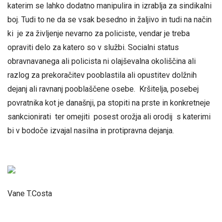
katerim se lahko dodatno manipulira in izrablja za sindikalni
boj. Tudi to ne da se vsak besedno in žaljivo in tudi na način
ki je za življenje nevarno za policiste, vendar je treba
opraviti delo za katero so v službi. Socialni status
obravnavanega ali policista ni olajševalna okoliščina ali
razlog za prekoračitev pooblastila ali opustitev dolžnih
dejanj ali ravnanj pooblaščene osebe. Kršitelja, posebej
povratnika kot je današnji, pa stopiti na prste in konkretneje
sankcionirati ter omejiti posest orožja ali orodij s katerimi
bi v bodoče izvajal nasilna in protipravna dejanja.
Vane T.Costa