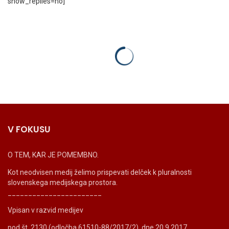
show_replies=no]
V FOKUSU
O TEM, KAR JE POMEMBNO.
Kot neodvisen medij želimo prispevati delček k pluralnosti
slovenskega medijskega prostora.
_______________________
Vpisan v razvid medijev
pod št. 2130 (odločba 61510-88/2017/2), dne 20.9.2017.