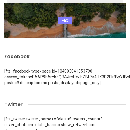
VEČ
Facebook
[fts_facebook type=page id=104003041353790
access_token=EAAP9hArvboQBAJmUeJbZBL7s4HX3D2EkfBpYtBn
posts=3 description=no posts_displayed=page_only]
Twitter
[fts_twitter twitter_name=VfokusuS tweets_count=3
cover_photo=no stats_bar=no show_retweets=no