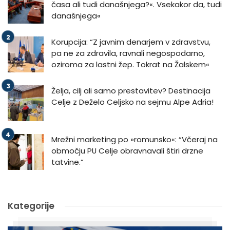
časa ali tudi današnjega?«. Vsekakor da, tudi
današnjega«
Korupcija: “Z javnim denarjem v zdravstvu,
pa ne za zdravila, ravnali negospodarno,
oziroma za lastni žep. Tokrat na Žalskem«
Želja, cilj ali samo prestavitev? Destinacija
Celje z Deželo Celjsko na sejmu Alpe Adria!
Mrežni marketing po »romunsko«: “Včeraj na
območju PU Celje obravnavali štiri drzne
tatvine.”
Kategorije