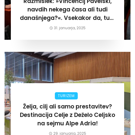
Razmislek: »Vincencij Pavelski,
navdih nekega časa ali tudi
današnjega?«. Vsekakor da, tudi
današnjega«
31. januarja, 2025
TURIZEM
Želja, cilj ali samo prestavitev?
Destinacija Celje z Deželo Celjsko
na sejmu Alpe Adria!
29. januarja, 2025