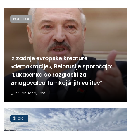
POLITIKA
Iz zadnje evropske kreature
»demokracije«, Belorusije sporočajo:
“Lukašenka so razglasili za
zmagovalca tamkajšnjih volitev”
27. januarja, 2025
ŠPORT