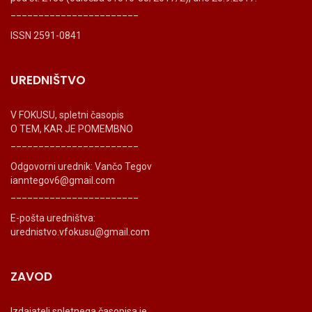
_______________________
ISSN 2591-0841
UREDNIŠTVO
V FOKUSU, spletni časopis
O TEM, KAR JE POMEMBNO
_______________________
Odgovorni urednik: Vančo Tegov
ianntegov6@gmail.com
_______________________
E-pošta uredništva:
urednistvo.vfokusu@gmail.com
ZAVOD
Izdajatelj spletnega časopisa je