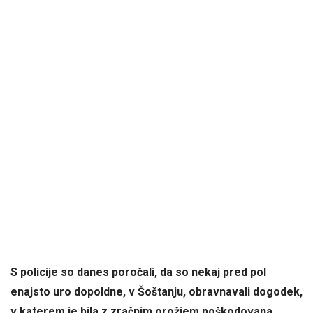
S policije so danes poročali, da so nekaj pred pol
enajsto uro dopoldne, v Šoštanju, obravnavali dogodek,
v katerem je bila z zračnim orožjem poškodovana