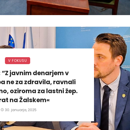
V FOKUSU
: “Z javnim denarjem v
a ne za zdravila, ravnali
, oziroma za lastni žep.
rat na Žalskem«
30. januarja, 2025