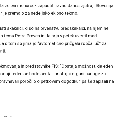
lela zeleni mehurček zapustiti ravno danes zjutraj. Slovenija
kar je premalo za nedeljsko ekipno tekmo.
tisti skakalci, ki so na prvenstvu predskakalci, na njem ne
ub temu Petra Prevca in Jelarja v petek uvrstil med
i, a s tem se jima je “avtomatično prižgala rdeča luč” za
nji.
tekmovanja in predstavnike FIS: “Obstaja možnost, da eden
hodnji teden se bodo sestali pristojni organi panoge za
ravnavali poročilo o petkovem dogodku,” pa še zapisali na