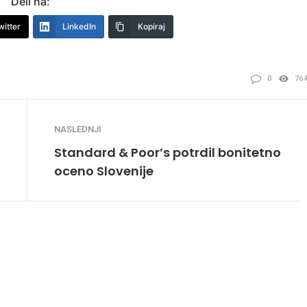
Deli na:
witter
LinkedIn
Kopiraj
0
76
NASLEDNJI
Standard & Poor’s potrdil bonitetno
oceno Slovenije