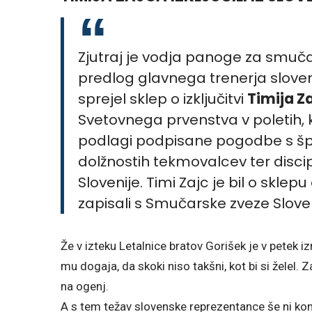
Zjutraj je vodja panoge za smuča
predlog glavnega trenerja slove
sprejel sklep o izključitvi
Timija Z
Svetovnega prvenstva v poletih, ki
podlagi podpisane pogodbe s špo
dolžnostih tekmovalcev ter disc
Slovenije. Timi Zajc je bil o skle
zapisali s Smučarske zveze Sloven
Že v izteku Letalnice bratov Gorišek je v petek iz
mu dogaja, da skoki niso takšni, kot bi si želel.
na ogenj.
A s tem težav slovenske reprezentance še ni kon