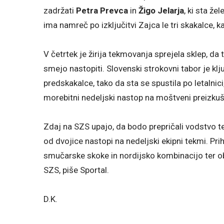
zadržati
Petra Prevca
in
Žigo Jelarja
, ki sta že
ima namreč po izključitvi Zajca le tri skakalce, 
V četrtek je žirija tekmovanja sprejela sklep, da 
smejo nastopiti. Slovenski strokovni tabor je klj
predskakalce, tako da sta se spustila po letalnic
morebitni nedeljski nastop na moštveni preizkuš
Zdaj na SZS upajo, da bodo prepričali vodstvo 
od dvojice nastopi na nedeljski ekipni tekmi. Pri
smučarske skoke in nordijsko kombinacijo ter ob
SZS, piše Sportal.
D.K.