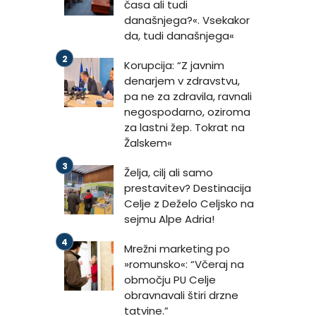
časa ali tudi
današnjega?«. Vsekakor
da, tudi današnjega«
Korupcija: “Z javnim
denarjem v zdravstvu,
pa ne za zdravila, ravnali
negospodarno, oziroma
za lastni žep. Tokrat na
Žalskem«
Želja, cilj ali samo
prestavitev? Destinacija
Celje z Deželo Celjsko na
sejmu Alpe Adria!
Mrežni marketing po
»romunsko«: “Včeraj na
območju PU Celje
obravnavali štiri drzne
tatvine.”