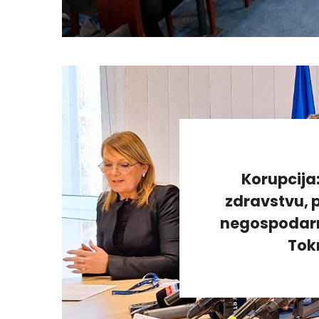
Korupcija
zdravstvu, p
negospodarno
Tok