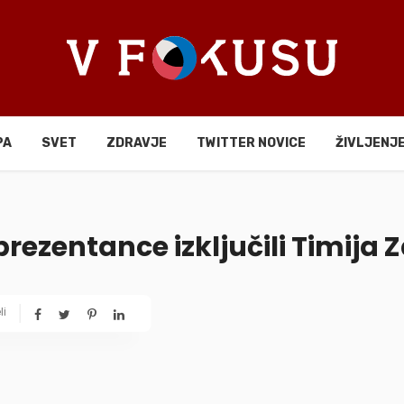
PA
SVET
ZDRAVJE
TWITTER NOVICE
ŽIVLJENJ
eprezentance izključili Timija 
li