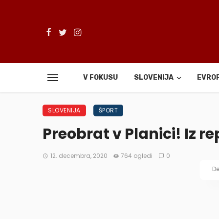
V FOKUSU
SLOVENIJA
EVRO
SLOVENIJA
ŠPORT
Preobrat v Planici! Iz r
12. decembra, 2020
764 ogledi
0
De