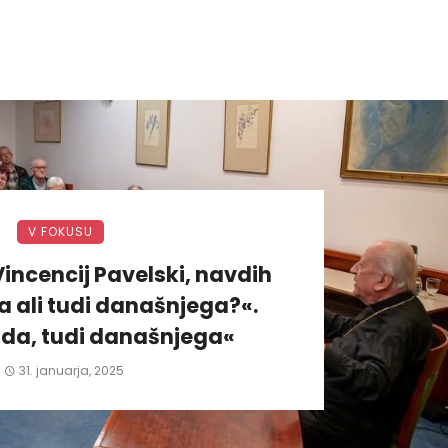
V FOKUSU
incencij Pavelski, navdih
 ali tudi današnjega?«.
da, tudi današnjega«
31. januarja, 2025