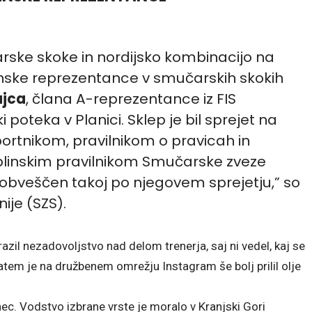
rske skoke in nordijsko kombinacijo na
nske reprezentance v smučarskih skokih
ajca
, člana A-reprezentance iz FIS
 poteka v Planici. Sklep je bil sprejet na
rtnikom, pravilnikom o pravicah in
iplinskim pravilnikom Smučarske zveze
pu obveščen takoj po njegovem sprejetju,” so
ije (SZS).
razil nezadovoljstvo nad delom trenerja, saj ni vedel, kaj se
 Zatem je na družbenem omrežju Instagram še bolj prilil olje
ec. Vodstvo izbrane vrste je moralo v Kranjski Gori