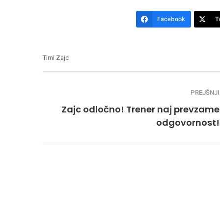
Facebook
T
Timi Zajc
PREJŠNJI
Zajc odločno! Trener naj prevzame
odgovornost!