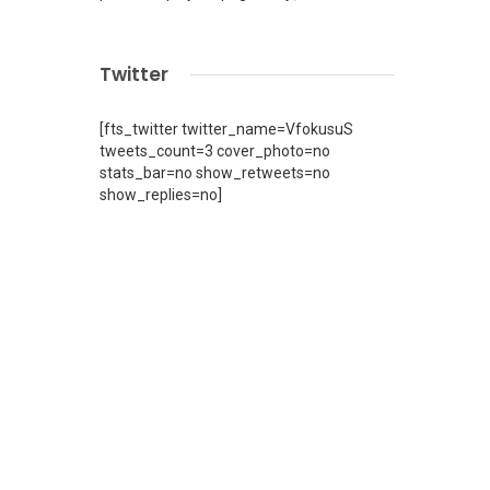
Twitter
[fts_twitter twitter_name=VfokusuS
tweets_count=3 cover_photo=no
stats_bar=no show_retweets=no
show_replies=no]