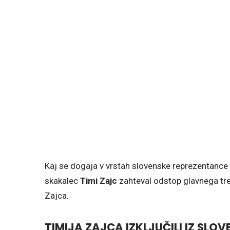
Kaj se dogaja v vrstah slovenske reprezentance v 
skakalec
Timi Zajc
zahteval odstop glavnega tr
Zajca.
TIMIJA ZAJCA IZKLJUČILI IZ SLO