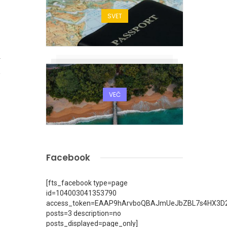
SVET
4
VEČ
Facebook
[fts_facebook type=page
id=104003041353790
access_token=EAAP9hArvboQBAJmUeJbZBL7s4HX3D2
posts=3 description=no
posts_displayed=page_only]