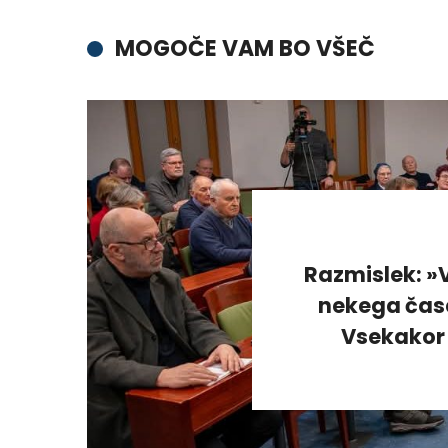
MOGOČE VAM BO VŠEČ
Razmislek: »V
nekega časa
Vsekakor 