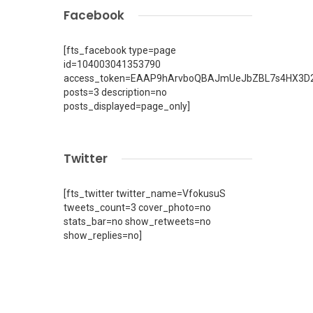
Facebook
[fts_facebook type=page
id=104003041353790
access_token=EAAP9hArvboQBAJmUeJbZBL7s4HX3D2
posts=3 description=no
posts_displayed=page_only]
Twitter
[fts_twitter twitter_name=VfokusuS
tweets_count=3 cover_photo=no
stats_bar=no show_retweets=no
show_replies=no]