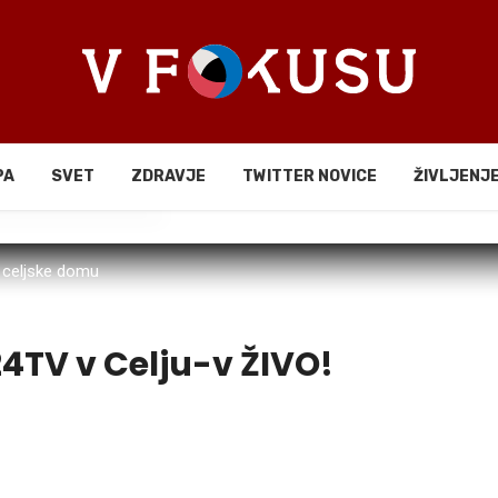
PA
SVET
ZDRAVJE
TWITTER NOVICE
ŽIVLJENJ
li
 celjske domu
4TV v Celju-v ŽIVO!