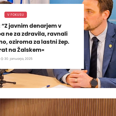
V FOKUSU
: “Z javnim denarjem v
a ne za zdravila, ravnali
, oziroma za lastni žep.
rat na Žalskem«
30. januarja, 2025