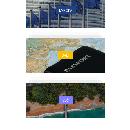
EVROPA
SVET
VEČ
8