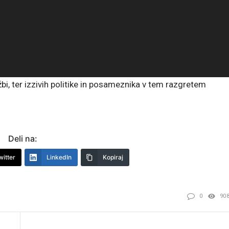
bi, ter izzivih politike in posameznika v tem razgretem
Deli na:
witter
LinkedIn
Kopiraj
0
90