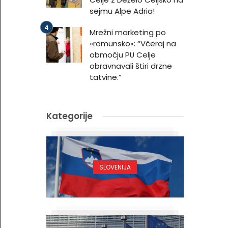
sejmu Alpe Adria!
Mrežni marketing po
»romunsko«: “Včeraj na
območju PU Celje
obravnavali štiri drzne
tatvine.”
Kategorije
SLOVENIJA