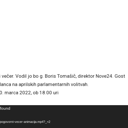
ečer. Vodil jo bo g. Boris Tomašič, direktor Nove24. Gost
anca na aprilskih parlamentarnih volitvah.
0. marca 2022, ob 18.00 uri
 found
B-pogovorni-vecer-animacija.mp4?_=2