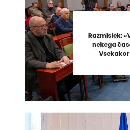
Razmislek: »V
nekega časa
Vsekakor 