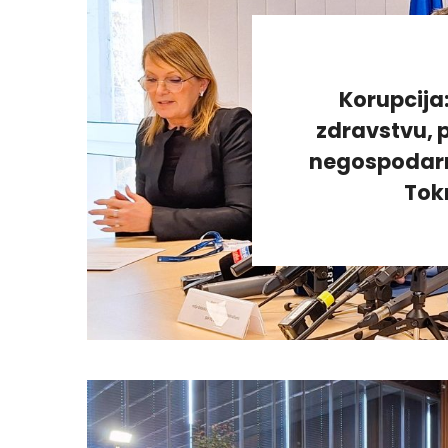
Korupcija
zdravstvu, p
negospodarno
Tok