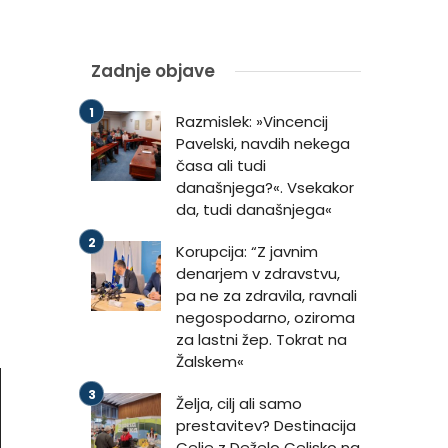
Zadnje objave
Razmislek: »Vincencij
Pavelski, navdih nekega
časa ali tudi
današnjega?«. Vsekakor
da, tudi današnjega«
Korupcija: “Z javnim
denarjem v zdravstvu,
pa ne za zdravila, ravnali
negospodarno, oziroma
za lastni žep. Tokrat na
Žalskem«
Želja, cilj ali samo
prestavitev? Destinacija
Celje z Deželo Celjsko na