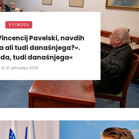
V FOKUSU
incencij Pavelski, navdih
 ali tudi današnjega?«.
da, tudi današnjega«
31. januarja, 2025