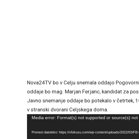
Nova24TV bo v Celju snemala oddajo Pogovorni v
oddaje bo mag. Marjan Ferjanc, kandidat za posl
Javno snemanje oddaje bo potekalo v četrtek, 1
v stranski dvorani Celjskega doma.
Predvajalnik
Media error: Format(s) not supported or source(s) not
videa
Prenesi datoteko: https://vfokusu.com/wp-content/uploads/2022/03/F