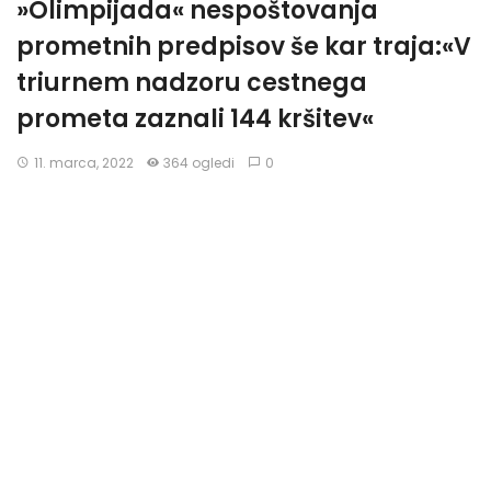
»Olimpijada« nespoštovanja
prometnih predpisov še kar traja:«V
triurnem nadzoru cestnega
prometa zaznali 144 kršitev«
11. marca, 2022
364 ogledi
0