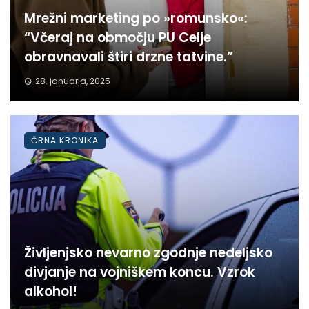
Mrežni marketing po »romunsko«:
“Včeraj na območju PU Celje
obravnavali štiri drzne tatvine.”
28. januarja, 2025
ČRNA KRONIKA
Življenjsko nevarno zgodnje nedeljsko
divjanje na vojniškem koncu. Vzrok
alkohol!