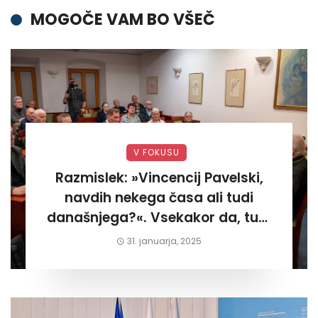
MOGOČE VAM BO VŠEČ
V FOKUSU
Razmislek: »Vincencij Pavelski,
navdih nekega časa ali tudi
današnjega?«. Vsekakor da, tudi
današnjega«
31. januarja, 2025