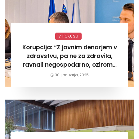
V FOKUSU
Korupcija: “Z javnim denarjem v
zdravstvu, pa ne za zdravila,
ravnali negospodarno, oziroma
za lastni žep. Tokrat na Žalskem«
30. januarja, 2025