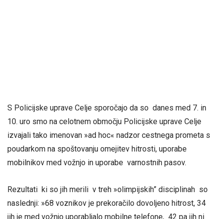
S Policijske uprave Celje sporočajo da so danes med 7. in
10. uro smo na celotnem območju Policijske uprave Celje
izvajali tako imenovan »ad hoc« nadzor cestnega prometa s
poudarkom na spoštovanju omejitev hitrosti, uporabe
mobilnikov med vožnjo in uporabe varnostnih pasov.
Rezultati ki so jih merili v treh »olimpijskih” disciplinah so
naslednji: »68 voznikov je prekoračilo dovoljeno hitrost, 34
jih je med vožnjo uporabljalo mobilne telefone, 42 pa jih ni