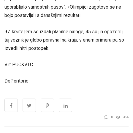
uporabljalo varnostnih pasov”. «Olimpijci zagotovo se ne
bojo postavljali s današnjimi rezultati.
97. kršiteljem so izdali plačilne naloge, 45 so jih opozorili,
tuj voznik je globo poravnal na kraju, v enem primeru pa so
izvedli hitri postopek.
Vir: PUC&VTC
DePeritorio
0
364