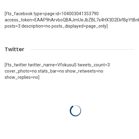
[fts_facebook type=page id=104003041353790
access_token=EAAP9hArvboQBAJmUeJbZBL7s4HX3D2EkfBpYtBn
posts=3 description=no posts_displayed=page_only]
Twitter
[fts_twitter twitter_name=VfokusuS tweets_count=3
cover_photo=no stats_bar=no show_retweets=no
show_replies=no]