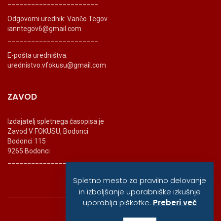
_______________________
Odgovorni urednik: Vančo Tegov
ianntegov6@gmail.com
_______________________
E-pošta uredništva:
urednistvo.vfokusu@gmail.com
ZAVOD
Izdajatelj spletnega časopisa je
Zavod V FOKUSU, Bodonci
Bodonci 115
9265 Bodonci
_______________________
Spletno mesto za pravilno delovanje
in izboljšanje uporabniške izkušnje
uporablja piškotke.
Preberi več
© vfokusu, 2020