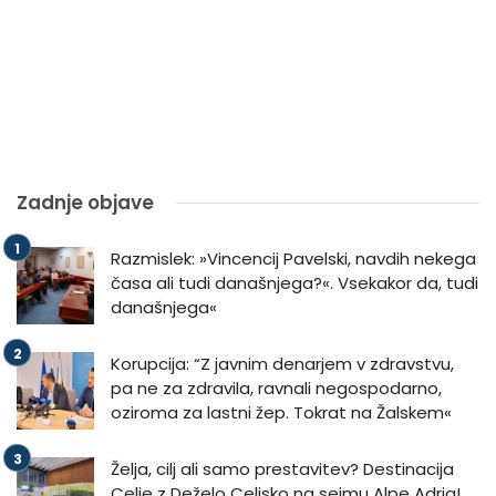
Zadnje objave
Razmislek: »Vincencij Pavelski, navdih nekega
časa ali tudi današnjega?«. Vsekakor da, tudi
današnjega«
Korupcija: “Z javnim denarjem v zdravstvu,
pa ne za zdravila, ravnali negospodarno,
oziroma za lastni žep. Tokrat na Žalskem«
Želja, cilj ali samo prestavitev? Destinacija
Celje z Deželo Celjsko na sejmu Alpe Adria!