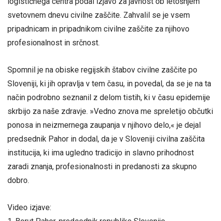
logističnega centra podal izjavo za javnost ob letošnjem
svetovnem dnevu civilne zaščite. Zahvalil se je vsem
pripadnicam in pripadnikom civilne zaščite za njihovo
profesionalnost in srčnost.
Spomnil je na obiske regijskih štabov civilne zaščite po
Sloveniji, ki jih opravlja v tem času, in povedal, da se je na ta
način podrobno seznanil z delom tistih, ki v času epidemije
skrbijo za naše zdravje. »Vedno znova me spreletijo občutki
ponosa in neizmernega zaupanja v njihovo delo,« je dejal
predsednik Pahor in dodal, da je v Sloveniji civilna zaščita
institucija, ki ima ugledno tradicijo in slavno prihodnost
zaradi znanja, profesionalnosti in predanosti za skupno
dobro.
Video izjave: