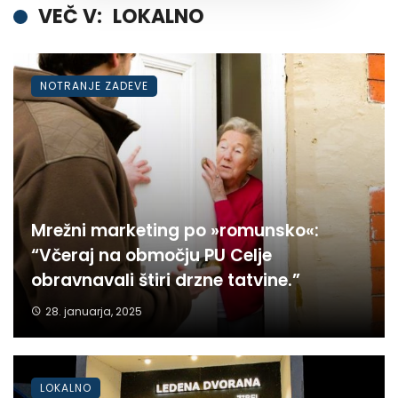
VEČ V:
LOKALNO
NOTRANJE ZADEVE
Mrežni marketing po »romunsko«:
“Včeraj na območju PU Celje
obravnavali štiri drzne tatvine.”
28. januarja, 2025
LOKALNO