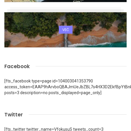
VEČ
Facebook
[fts_facebook type=page id=104003041353790
access_token=EAAP9hArvboQBAJmUeJbZBL7s4HX3D2EkfBpYtBn
posts=3 description=no posts_displayed=page_only]
Twitter
[fts_twitter twitter_name=VfokusuS tweets_count=3