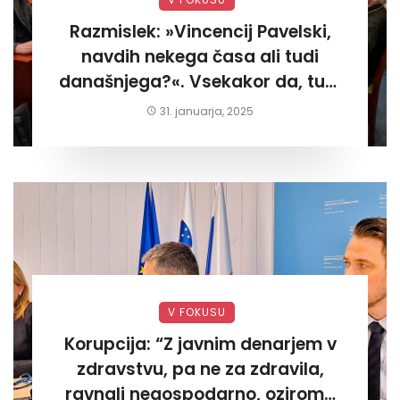
Razmislek: »Vincencij Pavelski,
navdih nekega časa ali tudi
današnjega?«. Vsekakor da, tudi
današnjega«
31. januarja, 2025
V FOKUSU
Korupcija: “Z javnim denarjem v
zdravstvu, pa ne za zdravila,
ravnali negospodarno, oziroma