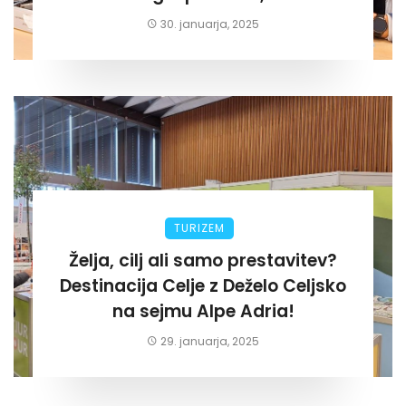
za lastni žep. Tokrat na Žalskem«
30. januarja, 2025
TURIZEM
Želja, cilj ali samo prestavitev?
Destinacija Celje z Deželo Celjsko
na sejmu Alpe Adria!
29. januarja, 2025