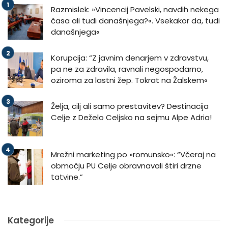
Razmislek: »Vincencij Pavelski, navdih nekega
časa ali tudi današnjega?«. Vsekakor da, tudi
današnjega«
Korupcija: “Z javnim denarjem v zdravstvu,
pa ne za zdravila, ravnali negospodarno,
oziroma za lastni žep. Tokrat na Žalskem«
Želja, cilj ali samo prestavitev? Destinacija
Celje z Deželo Celjsko na sejmu Alpe Adria!
Mrežni marketing po »romunsko«: “Včeraj na
območju PU Celje obravnavali štiri drzne
tatvine.”
Kategorije