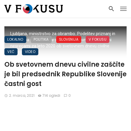
Ljubljana, ministrstvo za obrambo. Podelitev priznanj in
LOKALNO
POLITIKA
SLOVENIJA
V FOKUSU
nagrad na podrocju varstva pred naravnimi in drugimi
nesrecami za leto 2020 ob svetovnem dnevu civilne
VEČ
VIDEO
zascite.
Ob svetovnem dnevu civilne zaščite
je bil predsednik Republike Slovenije
častni gost
2. marca, 2021
714 ogledi
0