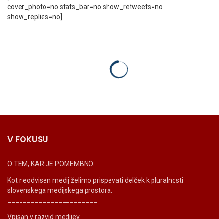
cover_photo=no stats_bar=no show_retweets=no
show_replies=no]
V FOKUSU
O TEM, KAR JE POMEMBNO.
Kot neodvisen medij želimo prispevati delček k pluralnosti
slovenskega medijskega prostora.
_______________________
Vpisan v razvid medijev