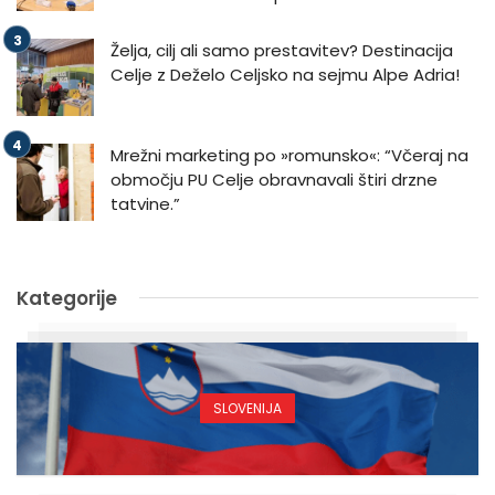
Želja, cilj ali samo prestavitev? Destinacija
Celje z Deželo Celjsko na sejmu Alpe Adria!
Mrežni marketing po »romunsko«: “Včeraj na
območju PU Celje obravnavali štiri drzne
tatvine.”
Kategorije
SLOVENIJA