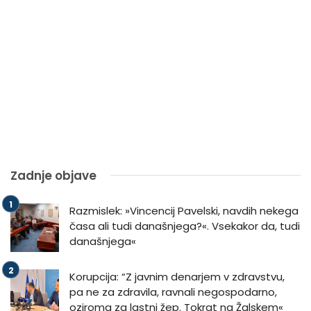
Zadnje objave
Razmislek: »Vincencij Pavelski, navdih nekega
časa ali tudi današnjega?«. Vsekakor da, tudi
današnjega«
Korupcija: “Z javnim denarjem v zdravstvu,
pa ne za zdravila, ravnali negospodarno,
oziroma za lastni žep. Tokrat na Žalskem«