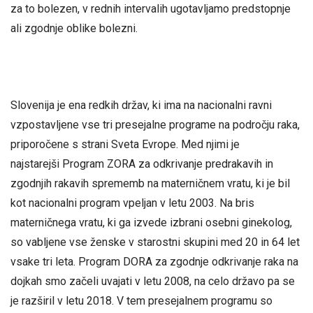
za to bolezen, v rednih intervalih ugotavljamo predstopnje
ali zgodnje oblike bolezni.
Slovenija je ena redkih držav, ki ima na nacionalni ravni
vzpostavljene vse tri presejalne programe na področju raka,
priporočene s strani Sveta Evrope. Med njimi je
najstarejši Program ZORA za odkrivanje predrakavih in
zgodnjih rakavih sprememb na materničnem vratu, ki je bil
kot nacionalni program vpeljan v letu 2003. Na bris
materničnega vratu, ki ga izvede izbrani osebni ginekolog,
so vabljene vse ženske v starostni skupini med 20 in 64 let
vsake tri leta. Program DORA za zgodnje odkrivanje raka na
dojkah smo začeli uvajati v letu 2008, na celo državo pa se
je razširil v letu 2018. V tem presejalnem programu so