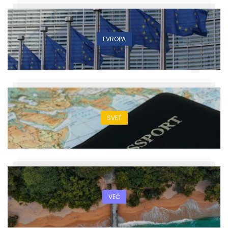
EVROPA
SVET
VEČ