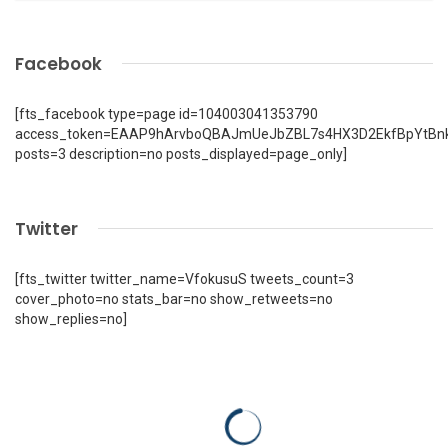
Facebook
[fts_facebook type=page id=104003041353790
access_token=EAAP9hArvboQBAJmUeJbZBL7s4HX3D2EkfBpYtBn
posts=3 description=no posts_displayed=page_only]
Twitter
[fts_twitter twitter_name=VfokusuS tweets_count=3
cover_photo=no stats_bar=no show_retweets=no
show_replies=no]