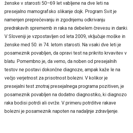
ženske v starosti 50–69 let vabljene na dve leti na
presejalno mamografsko slikanje dojk. Program Svit je
namenjen preprečevanju in zgodnjemu odkrivanju
predrakavih sprememb in raka na debelem črevesu in danki.
V Sloveniji je vzpostavljen od leta 2009, vključuje moške in
ženske med 50. in 74. letom starosti. Na vsaki dve leti je
posameznik povabljen, da opravi test na prikrito krvavitev v
blatu. Pomembno je, da vemo, da noben od presejalnih
testov ne postavi dokončne diagnoze, ampak kaže le na
večjo verjetnost za prisotnost bolezni. V kolikor je
presejalni test znotraj presejalnega programa pozitiven, je
posameznik povabljen na dodatno diagnostiko, ki diagnozo
raka bodisi potrdi ali ovrže. V primeru potrditve rakave
bolezni je posameznik napoten na nadaljnje zdravljenje.