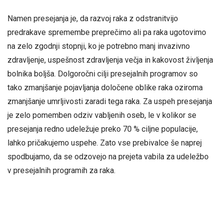
Namen presejanja je, da razvoj raka z odstranitvijo
predrakave spremembe preprečimo ali pa raka ugotovimo
na zelo zgodnji stopnji, ko je potrebno manj invazivno
zdravljenje, uspešnost zdravljenja večja in kakovost življenja
bolnika boljša. Dolgoročni cilji presejalnih programov so
tako zmanjšanje pojavljanja določene oblike raka oziroma
zmanjšanje umrljivosti zaradi tega raka. Za uspeh presejanja
je zelo pomemben odziv vabljenih oseb, le v kolikor se
presejanja redno udeležuje preko 70 % ciljne populacije,
lahko pričakujemo uspehe. Zato vse prebivalce še naprej
spodbujamo, da se odzovejo na prejeta vabila za udeležbo
v presejalnih programih za raka.