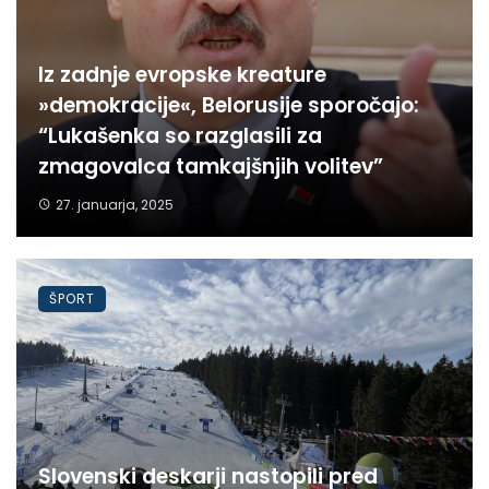
Iz zadnje evropske kreature
»demokracije«, Belorusije sporočajo:
“Lukašenka so razglasili za
zmagovalca tamkajšnjih volitev”
27. januarja, 2025
ŠPORT
Slovenski deskarji nastopili pred