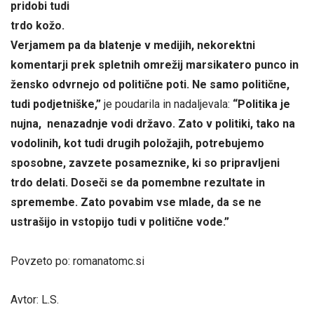
pridobi tudi
trdo kožo.
Verjamem pa da blatenje v medijih, nekorektni
komentarji prek spletnih omrežij marsikatero punco in
žensko odvrnejo od politične poti. Ne samo politične,
tudi podjetniške,”
je poudarila in nadaljevala:
“Politika je
nujna, nenazadnje vodi državo. Zato v politiki, tako na
vodolinih, kot tudi drugih položajih, potrebujemo
sposobne, zavzete posameznike, ki so pripravljeni
trdo delati. Doseči se da pomembne rezultate in
spremembe. Zato povabim vse mlade, da se ne
ustrašijo in vstopijo tudi v politične vode.”
Povzeto po: romanatomc.si
Avtor: L.S.