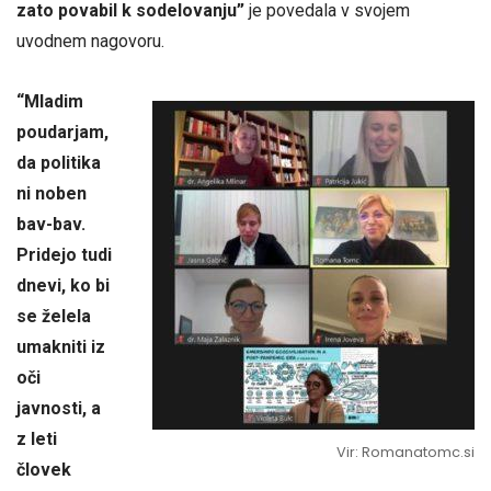
zato povabil k sodelovanju”
je povedala v svojem
uvodnem nagovoru.
“Mladim
poudarjam,
da politika
ni noben
bav-bav.
Pridejo tudi
dnevi, ko bi
se želela
umakniti iz
oči
javnosti, a
z leti
Vir: Romanatomc.si
človek