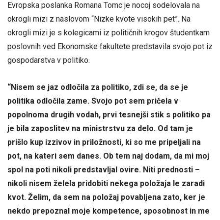
Evropska poslanka Romana Tomc je nocoj sodelovala na
okrogli mizi z naslovom “Nizke kvote visokih pet”. Na
okrogli mizi je s kolegicami iz političnih krogov študentkam
poslovnih ved Ekonomske fakultete predstavila svojo pot iz
gospodarstva v politiko.
“Nisem se jaz odločila za politiko, zdi se, da se je
politika odločila zame. Svojo pot sem pričela v
popolnoma drugih vodah, prvi tesnejši stik s politiko pa
je bila zaposlitev na ministrstvu za delo. Od tam je
prišlo kup izzivov in priložnosti, ki so me pripeljali na
pot, na kateri sem danes. Ob tem naj dodam, da mi moj
spol na poti nikoli predstavljal ovire. Niti prednosti –
nikoli nisem želela pridobiti nekega položaja le zaradi
kvot. Želim, da sem na položaj povabljena zato, ker je
nekdo prepoznal moje kompetence, sposobnost in me