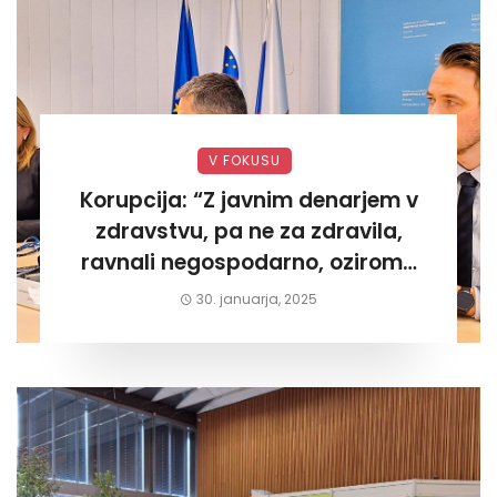
V FOKUSU
Korupcija: “Z javnim denarjem v
zdravstvu, pa ne za zdravila,
ravnali negospodarno, oziroma
za lastni žep. Tokrat na Žalskem«
30. januarja, 2025