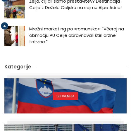
Želja, cilj ali samo prestavitev? Destinacija
Celje z Deželo Celjsko na sejmu Alpe Adria!
Mrežni marketing po »romunsko«: “Včeraj na
območju PU Celje obravnavali štiri drzne
tatvine.”
Kategorije
SLOVENIJA