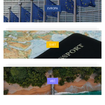
EVROPA
SVET
VEČ