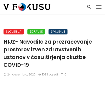
SLOVENIJA
ZDRAVJE
ŽIVLJENJE
NIJZ- Navodila za prezračevanje
prostorov izven zdravstvenih
ustanov v času širjenja okužbe
COVID-19
24. decembra, 2020
1033 ogledi
0