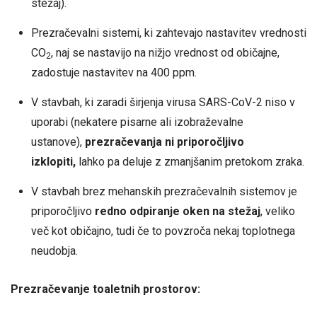
stežaj).
Prezračevalni sistemi, ki zahtevajo nastavitev vrednosti
CO
, naj se nastavijo na nižjo vrednost od običajne,
2
zadostuje nastavitev na 400 ppm.
V stavbah, ki zaradi širjenja virusa SARS-CoV-2 niso v
uporabi (nekatere pisarne ali izobraževalne
ustanove),
prezračevanja ni priporočljivo
izklopiti,
lahko pa deluje z zmanjšanim pretokom zraka.
V stavbah brez mehanskih prezračevalnih sistemov je
priporočljivo
redno odpiranje oken na stežaj
, veliko
več kot običajno, tudi če to povzroča nekaj toplotnega
neudobja.
Prezračevanje toaletnih prostorov: