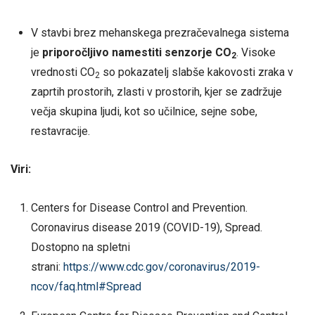
V stavbi brez mehanskega prezračevalnega sistema
je
priporočljivo namestiti senzorje CO
. Visoke
2
vrednosti CO
so pokazatelj slabše kakovosti zraka v
2
zaprtih prostorih, zlasti v prostorih, kjer se zadržuje
večja skupina ljudi, kot so učilnice, sejne sobe,
restavracije.
Viri:
Centers for Disease Control and Prevention.
Coronavirus disease 2019 (COVID-19), Spread.
Dostopno na spletni
strani:
https://www.cdc.gov/coronavirus/2019-
ncov/faq.html#Spread