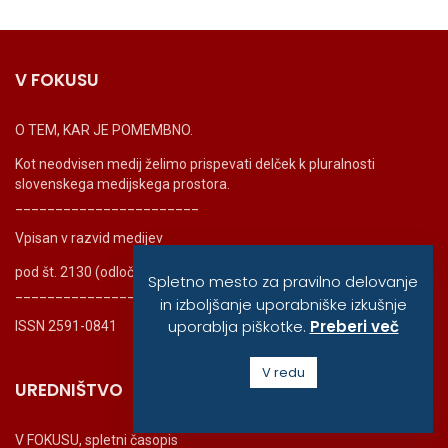
V FOKUSU
O TEM, KAR JE POMEMBNO.
Kot neodvisen medij želimo prispevati delček k pluralnosti
slovenskega medijskega prostora.
_______________________
Vpisan v razvid medijev
pod št. 2130 (odločba 61510-88/2017/2), dne 20.9.2017.
Spletno mesto za pravilno delovanje
_______________________
in izboljšanje uporabniške izkušnje
uporablja piškotke.
Preberi več
ISSN 2591-0841
V redu
UREDNIŠTVO
V FOKUSU, spletni časopis