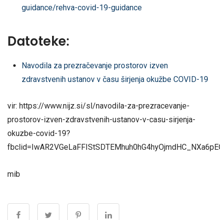
guidance/rehva-covid-19-guidance
Datoteke:
Navodila za prezračevanje prostorov izven
zdravstvenih ustanov v času širjenja okužbe COVID-19
vir: https://www.nijz.si/sl/navodila-za-prezracevanje-
prostorov-izven-zdravstvenih-ustanov-v-casu-sirjenja-
okuzbe-covid-19?
fbclid=IwAR2VGeLaFFIStSDTEMhuh0hG4hyOjmdHC_NXa6pE
mib