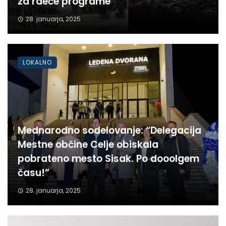
za rdeče programe”
28. januarja, 2025
LOKALNO
Mednarodno sodelovanje: “Delegacija
Mestne občine Celje obiskala
pobrateno mesto Sisak. Po dooolgem
času!”
28. januarja, 2025