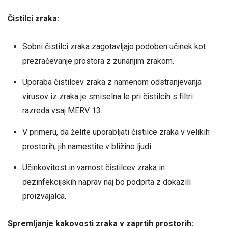
Čistilci zraka:
Sobni čistilci zraka zagotavljajo podoben učinek kot
prezračevanje prostora z zunanjim zrakom.
Uporaba čistilcev zraka z namenom odstranjevanja
virusov iz zraka je smiselna le pri čistilcih s filtri
razreda vsaj MERV 13.
V primeru, da želite uporabljati čistilce zraka v velikih
prostorih, jih namestite v bližino ljudi.
Učinkovitost in varnost čistilcev zraka in
dezinfekcijskih naprav naj bo podprta z dokazili
proizvajalca.
Spremljanje kakovosti zraka v zaprtih prostorih: