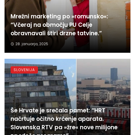
Mrežni marketing po »romunsko«:
“Včeraj na območju PU Celje
obravnavali štiri drzne tatvine.”
28. januarja, 2025
SLOVENIJA
Še Hrvate je srečala pamet: “HRT
načrtuje očitno krčenje aparata.
Slovenska RTV pa »žre« nove milijone