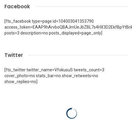
Facebook
[fts_facebook type=page id=104003041353790
access_token=EAAP9hArvboQBAJmUeJbZBL7s4HX3D2EkfBpYtBn
posts=3 description=no posts_displayed=page_only]
Twitter
[fts_twitter twitter_name=VfokusuS tweets_count=3
cover_photo=no stats_bar=no show_retweets=no
show_replies=no]