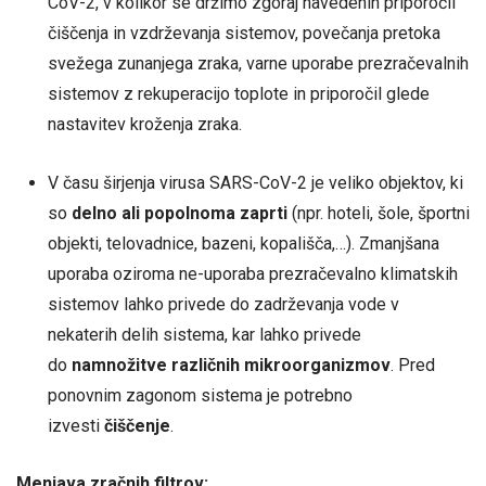
CoV-2, v kolikor se držimo zgoraj navedenih priporočil
čiščenja in vzdrževanja sistemov, povečanja pretoka
svežega zunanjega zraka, varne uporabe prezračevalnih
sistemov z rekuperacijo toplote in priporočil glede
nastavitev kroženja zraka.
V času širjenja virusa SARS-CoV-2 je veliko objektov, ki
so
delno ali popolnoma zaprti
(npr. hoteli, šole, športni
objekti, telovadnice, bazeni, kopališča,…). Zmanjšana
uporaba oziroma ne-uporaba prezračevalno klimatskih
sistemov lahko privede do zadrževanja vode v
nekaterih delih sistema, kar lahko privede
do
namnožitve različnih mikroorganizmov
. Pred
ponovnim zagonom sistema je potrebno
izvesti
čiščenje
.
Menjava zračnih filtrov: