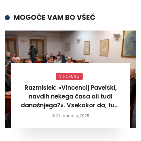
MOGOČE VAM BO VŠEČ
V FOKUSU
Razmislek: »Vincencij Pavelski,
navdih nekega časa ali tudi
današnjega?«. Vsekakor da, tudi
današnjega«
31. januarja, 2025