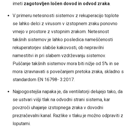
imeti
zagotovljen ločen dovod in odvod zraka
.
V primeru netesnosti sistemov z rekuperacijo toplote
se lahko delci z virusom v izstopnem zraku ponovno
vrnejo v prostore z vstopnim zrakom. Netesnost
takšnih sistemov je lahko posledica nameščenosti
rekuperatorjev slabše kakovosti, ob nepravilni
namestitvi in pri slabem vzdrževanju sistemov.
Puščanje takšnih sistemov mora biti nižje od 5% in se
mora izravnavati s povečanjem pretoka zraka, skladno s
standardom EN 16798- 3:2017.
Najpogostejša napaka je, da ventilatorji delujejo tako, da
se ustvari višji tlak na odvodni strani sistema, kar
povzroči uhajanje izstopnega zraka v dovodni
prezračevalni kanal. Razlike v tlaku je možno odpraviti z
loputami.