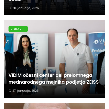
28. januarja, 2025
ZDRAVJE
VIDIM očesni center del prelomnega
mednarodnega mejnika podjetja ZEISS
27. januarja, 2025