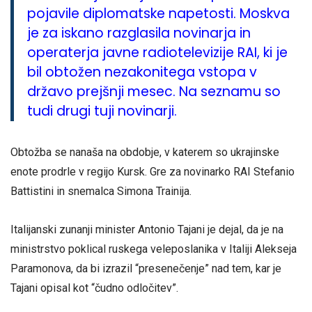
pojavile diplomatske napetosti. Moskva
je za iskano razglasila novinarja in
operaterja javne radiotelevizije RAI, ki je
bil obtožen nezakonitega vstopa v
državo prejšnji mesec. Na seznamu so
tudi drugi tuji novinarji.
Obtožba se nanaša na obdobje, v katerem so ukrajinske
enote prodrle v regijo Kursk. Gre za novinarko RAI Stefanio
Battistini in snemalca Simona Trainija.
Italijanski zunanji minister Antonio Tajani je dejal, da je na
ministrstvo poklical ruskega veleposlanika v Italiji Alekseja
Paramonova, da bi izrazil “presenečenje” nad tem, kar je
Tajani opisal kot “čudno odločitev”.