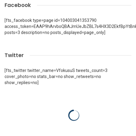
Facebook
[fts_facebook type=page id=104003041353790
access_token=EAAP9hArvboQBAJmUeJbZBL7s4HX3D2EkfBpYtBn
posts=3 description=no posts_displayed=page_only]
Twitter
[fts_twitter twitter_name=VfokusuS tweets_count=3
cover_photo=no stats_bar=no show_retweets=no
show_replies=no]