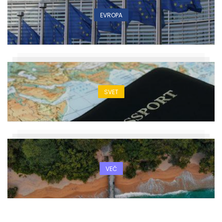
EVROPA
SVET
VEČ