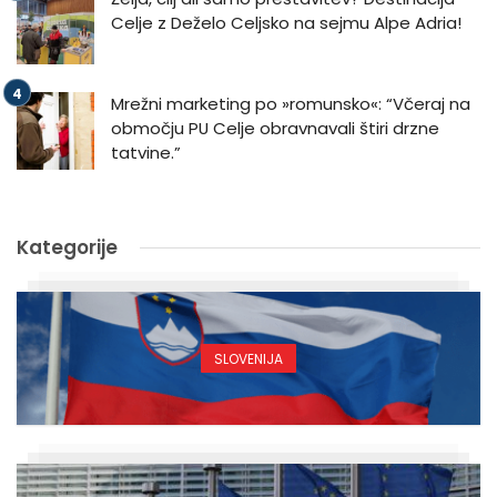
Celje z Deželo Celjsko na sejmu Alpe Adria!
Mrežni marketing po »romunsko«: “Včeraj na
območju PU Celje obravnavali štiri drzne
tatvine.”
Kategorije
SLOVENIJA