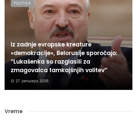
POLITIKA
Iz zadnje evropske kreature
»demokracije«, Belorusije sporočajo:
“Lukašenka so razglasili za
zmagovalca tamkajšnjih volitev”
27. januarja, 2025
Vreme