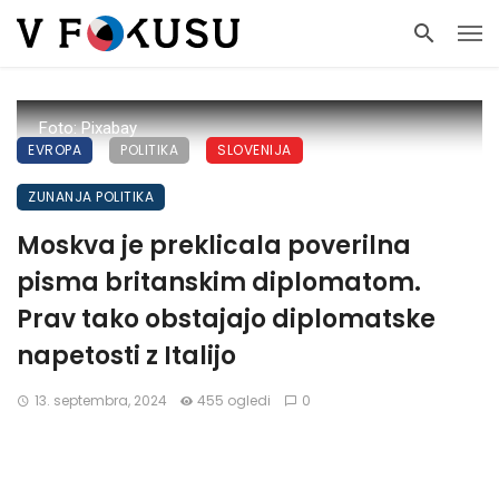
Foto: Pixabay
EVROPA
POLITIKA
SLOVENIJA
ZUNANJA POLITIKA
Moskva je preklicala poverilna
pisma britanskim diplomatom.
Prav tako obstajajo diplomatske
napetosti z Italijo
13. septembra, 2024
455 ogledi
0