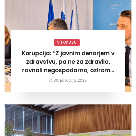
V FOKUSU
Korupcija: “Z javnim denarjem v
zdravstvu, pa ne za zdravila,
ravnali negospodarno, oziroma
za lastni žep. Tokrat na Žalskem«
30. januarja, 2025