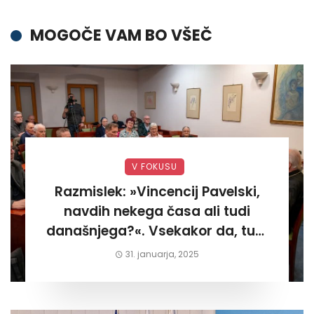
MOGOČE VAM BO VŠEČ
V FOKUSU
Razmislek: »Vincencij Pavelski,
navdih nekega časa ali tudi
današnjega?«. Vsekakor da, tudi
današnjega«
31. januarja, 2025