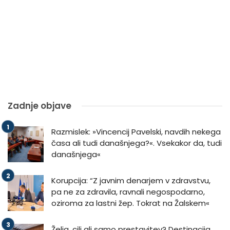
Zadnje objave
Razmislek: »Vincencij Pavelski, navdih nekega
časa ali tudi današnjega?«. Vsekakor da, tudi
današnjega«
Korupcija: “Z javnim denarjem v zdravstvu,
pa ne za zdravila, ravnali negospodarno,
oziroma za lastni žep. Tokrat na Žalskem«
Želja, cilj ali samo prestavitev? Destinacija