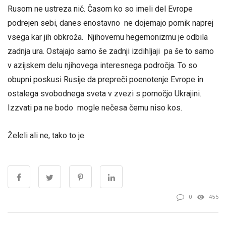
Rusom ne ustreza nič. Časom ko so imeli del Evrope
podrejen sebi, danes enostavno ne dojemajo pomik naprej
vsega kar jih obkroža. Njihovemu hegemonizmu je odbila
zadnja ura. Ostajajo samo še zadnji izdihljaji pa še to samo
v azijskem delu njihovega interesnega področja. To so
obupni poskusi Rusije da prepreči poenotenje Evrope in
ostalega svobodnega sveta v zvezi s pomočjo Ukrajini.
Izzvati pa ne bodo mogle nečesa čemu niso kos.
Želeli ali ne, tako to je.
0
455