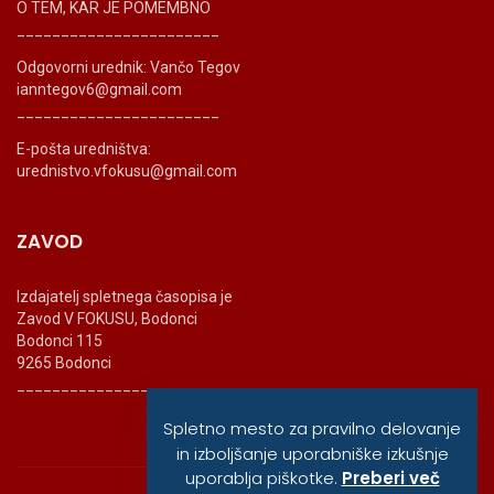
O TEM, KAR JE POMEMBNO
_______________________
Odgovorni urednik: Vančo Tegov
ianntegov6@gmail.com
_______________________
E-pošta uredništva:
urednistvo.vfokusu@gmail.com
ZAVOD
Izdajatelj spletnega časopisa je
Zavod V FOKUSU, Bodonci
Bodonci 115
9265 Bodonci
_______________________
Spletno mesto za pravilno delovanje
in izboljšanje uporabniške izkušnje
uporablja piškotke.
Preberi več