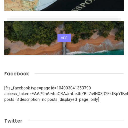
VEČ
Facebook
[fts_facebook type=page id=104003041353790
access_token=EAAP9hArvboQBAJmUeJbZBL7s4HX3D2EkfBpYtBn
posts=3 description=no posts_displayed=page_only]
Twitter