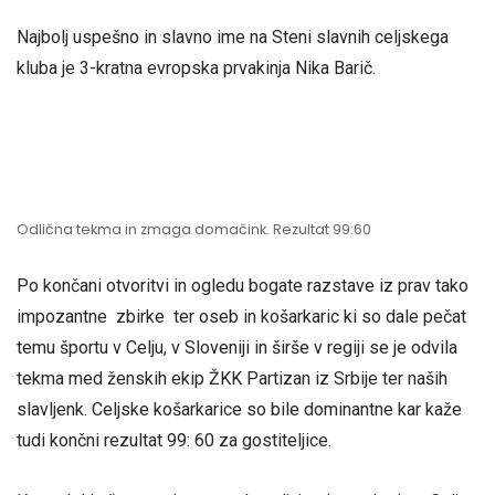
Najbolj uspešno in slavno ime na Steni slavnih celjskega
kluba je 3-kratna evropska prvakinja Nika Barič.
Odlična tekma in zmaga domačink. Rezultat 99:60
Po končani otvoritvi in ogledu bogate razstave iz prav tako
impozantne zbirke ter oseb in košarkaric ki so dale pečat
temu športu v Celju, v Sloveniji in širše v regiji se je odvila
tekma med ženskih ekip ŽKK Partizan iz Srbije ter naših
slavljenk. Celjske košarkarice so bile dominantne kar kaže
tudi končni rezultat 99: 60 za gostiteljice.