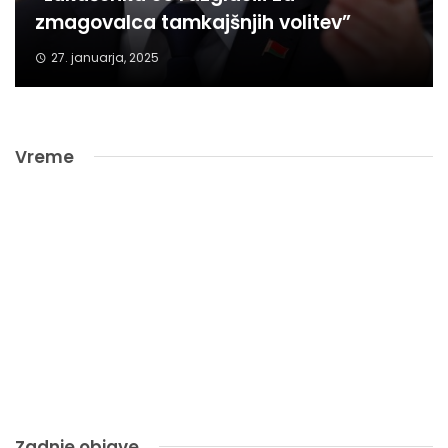
zmagovalca tamkajšnjih volitev”
27. januarja, 2025
Vreme
Zadnje objave