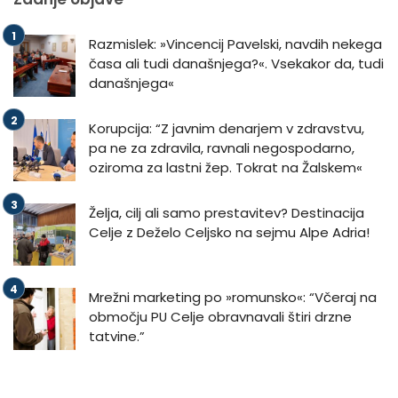
Razmislek: »Vincencij Pavelski, navdih nekega
časa ali tudi današnjega?«. Vsekakor da, tudi
današnjega«
Korupcija: “Z javnim denarjem v zdravstvu,
pa ne za zdravila, ravnali negospodarno,
oziroma za lastni žep. Tokrat na Žalskem«
Želja, cilj ali samo prestavitev? Destinacija
Celje z Deželo Celjsko na sejmu Alpe Adria!
Mrežni marketing po »romunsko«: “Včeraj na
območju PU Celje obravnavali štiri drzne
tatvine.”