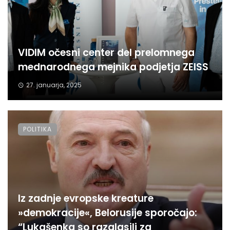
VIDIM očesni center del prelomnega
mednarodnega mejnika podjetja ZEISS
27. januarja, 2025
POLITIKA
Iz zadnje evropske kreature
»demokracije«, Belorusije sporočajo:
“Lukašenka so razglasili za