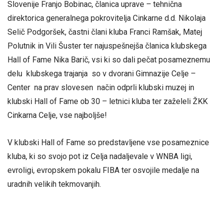
Slovenije Franjo Bobinac, članica uprave – tehnična
direktorica generalnega pokrovitelja Cinkarne d.d. Nikolaja
Selič Podgoršek, častni člani kluba Franci Ramšak, Matej
Polutnik in Vili Šuster ter najuspešnejša članica klubskega
Hall of Fame Nika Barič, vsi ki so dali pečat posameznemu
delu klubskega trajanja so v dvorani Gimnazije Celje –
Center na prav slovesen način odprli klubski muzej in
klubski Hall of Fame ob 30 – letnici kluba ter zaželeli ŽKK
Cinkarna Celje, vse najboljše!
V klubski Hall of Fame so predstavljene vse posameznice
kluba, ki so svojo pot iz Celja nadaljevale v WNBA ligi,
evroligi, evropskem pokalu FIBA ter osvojile medalje na
uradnih velikih tekmovanjih.