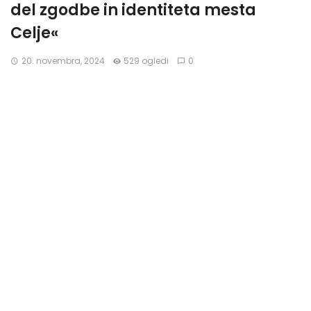
del zgodbe in identiteta mesta
Celje«
20. novembra, 2024
529 ogledi
0