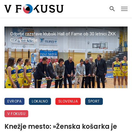
Odprtje razstave klubski Hall of Fame ob 30 letnici ŽKK
Cinkarna Celje
EVROPA
LOKALNO
SLOVENIJA
ŠPORT
V FOKUSU
Knežje mesto: »Ženska košarka je