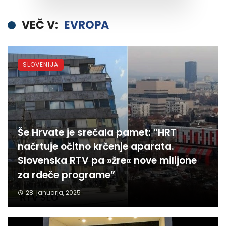
VEČ V:
EVROPA
SLOVENIJA
Še Hrvate je srečala pamet: “HRT
načrtuje očitno krčenje aparata.
Slovenska RTV pa »žre« nove milijone
za rdeče programe”
28. januarja, 2025