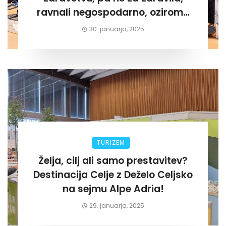
ravnali negospodarno, oziroma
za lastni žep. Tokrat na Žalskem«
30. januarja, 2025
TURIZEM
Želja, cilj ali samo prestavitev?
Destinacija Celje z Deželo Celjsko
na sejmu Alpe Adria!
29. januarja, 2025