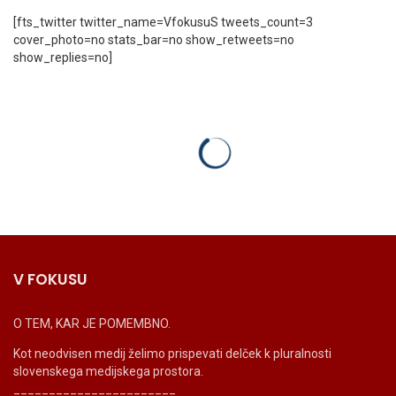
[fts_twitter twitter_name=VfokusuS tweets_count=3
cover_photo=no stats_bar=no show_retweets=no
show_replies=no]
V FOKUSU
O TEM, KAR JE POMEMBNO.
Kot neodvisen medij želimo prispevati delček k pluralnosti
slovenskega medijskega prostora.
_______________________