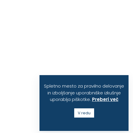
Spletno mesto za pravilno delovanje
in izboljšanje uporabniške izkušnje
uporablja piškotke.
Preberi več
V redu