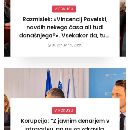
V FOKUSU
Razmislek: »Vincencij Pavelski,
navdih nekega časa ali tudi
današnjega?«. Vsekakor da, tudi
današnjega«
31. januarja, 2025
V FOKUSU
Korupcija: “Z javnim denarjem v
zdravstvu, pa ne za zdravila,