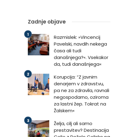
Zadnje objave
Razmislek: »Vincencij
Pavelski, navdih nekega
časa ali tudi
današnjega?«. Vsekakor
da, tudi današnjega«
Korupcija: “Z javnim
denarjem v zdravstvu,
pa ne za zdravila, ravnali
negospodarno, oziroma
za lastni žep. Tokrat na
Žalskem«
Želja, cilj ali samo
prestavitev? Destinacija
Celje z Deželo Celjsko na