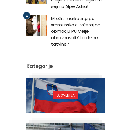
sejmu Alpe Adria!
Mrežni marketing po
»romunsko«: “Včeraj na
območju PU Celje
obravnavali štiri drzne
tatvine.”
Kategorije
SLOVENIJA