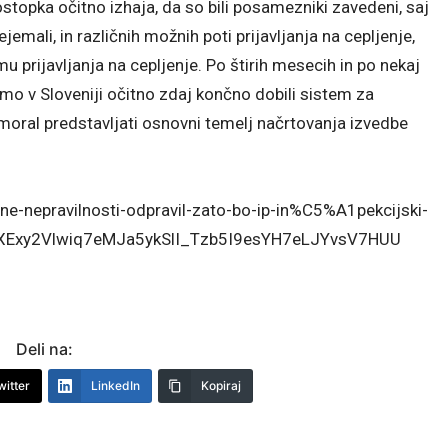
postopka očitno izhaja, da so bili posamezniki zavedeni, saj
ejemali, in različnih možnih poti prijavljanja na cepljenje,
mu prijavljanja na cepljenje. Po štirih mesecih in po nekaj
o v Sloveniji očitno zdaj končno dobili sistem za
r moral predstavljati osnovni temelj načrtovanja izvedbe
jene-nepravilnosti-odpravil-zato-bo-ip-in%C5%A1pekcijski-
bXExy2Vlwiq7eMJa5ykSlI_Tzb5I9esYH7eLJYvsV7HUU
Deli na:
witter
LinkedIn
Kopiraj