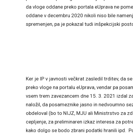
da vloge oddane preko portala eUprava ne pomen
oddane v decembru 2020 nikoli niso bile namenje
spremenjen, pa je pokazal tudi inšpekcijski post
Ker je IP v javnosti večkrat zasledil trditev, da 
preko vloge na portalu eUprava, vendar pa posam
vsem trem zavezancem dne 15. 3. 2021 izdal zač
naložil, da posameznike jasno in nedvoumno se
obdeloval (bo to NIJZ, MJU ali Ministrstvo za zd
cepljenje, za preliminaren izkaz interesa za pot
kako dolgo se bodo zbrani podatki hranili ipd. P