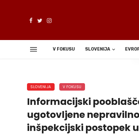
V FOKUSU
SLOVENIJA
EVRO
De
SLOVENIJA
V FOKUSU
Informacijski pooblašč
ugotovljene nepravilnos
inšpekcijski postopek u