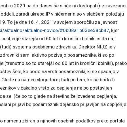
embru 2020 pa do danes še nihče ni dostopal (ne zavezanci
e oddali, zaradi ukrepa IP v ničemer niso v slabšem položaju
D-19. To je dne 16. 4. 2021 v svojem sporočilu za javnost
si/aktualno/aktualne-novice/#0b08a1b03ee58cb87
, kjer
cepljenje starejši od 60 let in kronični bolniki in da naj
 (tudi) svojemu osebnemu zdravniku. Direktor NIJZ je v
 zdravniki sami aktivno pozivajo posameznike, ki so po
je (trenutno so to starejši od 60 let in kronični bolniki), preko
štev šele, ko bodo na vrsti posamezniki, ki ne spadajo v
a. Glede na namen vloge torej tudi po tem, ko se bodo ti
meznikov v čakalno vrsto za cepljenje ne bo postavljen
a se (če bo to glede na številna že izvedena cepljenja,
poslani prijavi bo posameznik dejansko prijavljen na cepljenje
 o namenu zbiranja njihovih osebnih podatkov preko portala