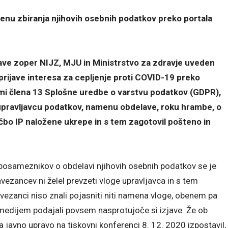
enu zbiranja njihovih osebnih podatkov preko portala
ijave zoper NIJZ, MJU in Ministrstvo za zdravje uveden
prijave interesa za cepljenje proti COVID-19 preko
ami člena 13 Splošne uredbe o varstvu podatkov (GDPR),
 upravljavcu podatkov, namenu obdelave, roku hrambe, o
ločbo IP naložene ukrepe in s tem zagotovil pošteno in
posameznikov o obdelavi njihovih osebnih podatkov se je
vezancev ni želel prevzeti vloge upravljavca in s tem
ezanci niso znali pojasniti niti namena vloge, obenem pa
h medijem podajali povsem nasprotujoče si izjave. Že ob
a javno upravo na tiskovni konferenci 8. 12. 2020 izpostavil,