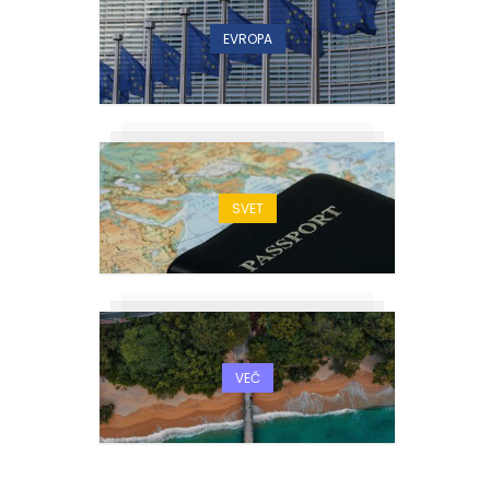
EVROPA
SVET
VEČ