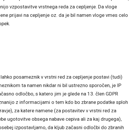
ijo vzpostavitve vrstnega reda za cepljenje. Da vloge
ne prijavi na cepljenje oz. da je bil namen vloge vmes celo
opek.
se lahko posameznik v vrstni red za cepljenje postavi (tudi)
eznikom ta namen nikdar ni bil ustrezno sporočen, je IP
asno odločbo, s katero jim je glede na 13. člen GDPR
znanijo z informacijami o tem kdo bo zbrane podatke sploh
ravje), za katere namene (za postavitev v vrstni red za
rebe ugotovitve obsega nabave cepiva ali za kaj drugega),
osebej izpostavljamo, da kljub začasni odločbi do zbranih