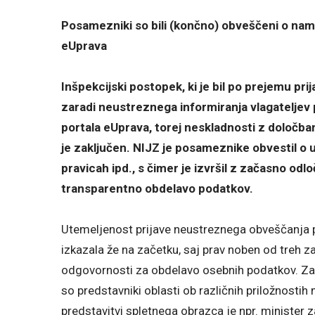
Posamezniki so bili (končno) obveščeni o nam
eUprava
Inšpekcijski postopek, ki je bil po prejemu pr
zaradi neustreznega informiranja vlagateljev 
portala eUprava, torej neskladnosti z določb
je zaključen. NIJZ je posameznike obvestil o
pravicah ipd., s čimer je izvršil z začasno od
transparentno obdelavo podatkov.
Utemeljenost prijave neustreznega obveščanja 
izkazala že na začetku, saj prav noben od treh za
odgovornosti za obdelavo osebnih podatkov. Zav
so predstavniki oblasti ob različnih priložnosti
predstavitvi spletnega obrazca je npr. minister z