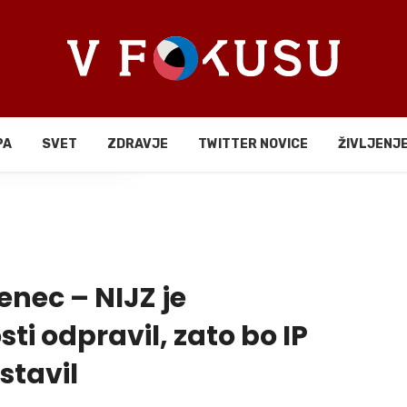
PA
SVET
ZDRAVJE
TWITTER NOVICE
ŽIVLJENJ
li
enec – NIJZ je
ti odpravil, zato bo IP
stavil