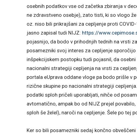
osebnih podatkov vse od začetka zbiranja v dec
ne zdravstveno osebje), zato tisti, ki so vlogo ž
oz. niso bili prikrajšani za cepljenje proti COVI
jasno zapisal tudi NIJZ:
https://www.cepimose.
pojasnijo, da bodo v prihodnjih tednih na vrsti za 
posamezniki svoj interes za cepljenje sporočijo
inšpekcijskem postopku tudi pojasnil, da osebni
nacionalni strategiji cepljenja na vrsti za cepljen
portala eUprava oddane vloge pa bodo prišle v po
rizične skupine po nacionalni strategiji cepljenj
podatki sploh pričeli uporabljati, nihče od posa
avtomatično, ampak bo od NIJZ prejel povabilo, d
sploh še želel), naroči na cepljenje. Šele po tej 
Ker so bili posamezniki sedaj končno obveščeni