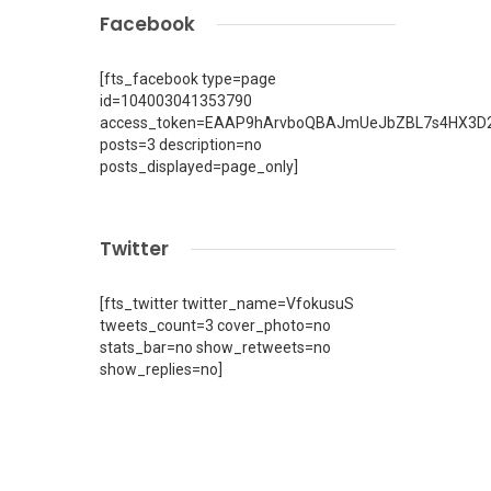
Facebook
[fts_facebook type=page
id=104003041353790
access_token=EAAP9hArvboQBAJmUeJbZBL7s4HX3D2
posts=3 description=no
posts_displayed=page_only]
Twitter
[fts_twitter twitter_name=VfokusuS
tweets_count=3 cover_photo=no
stats_bar=no show_retweets=no
show_replies=no]
.