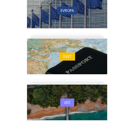
EVROPA
SVET
VEČ