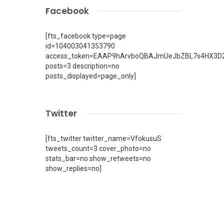
Facebook
[fts_facebook type=page
id=104003041353790
access_token=EAAP9hArvboQBAJmUeJbZBL7s4HX3D2
posts=3 description=no
posts_displayed=page_only]
Twitter
[fts_twitter twitter_name=VfokusuS
tweets_count=3 cover_photo=no
stats_bar=no show_retweets=no
show_replies=no]