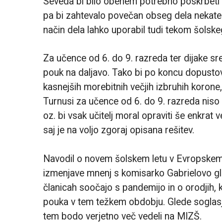
Seveda bi bilo obenem potrebno poskrbeti v
pa bi zahtevalo povečan obseg dela nekateri
način dela lahko uporabil tudi tekom šolskeg
Za učence od 6. do 9. razreda ter dijake sre
pouk na daljavo. Tako bi po koncu dopustov
kasnejših morebitnih večjih izbruhih korone,
Turnusi za učence od 6. do 9. razreda niso i
oz. bi vsak učitelj moral opraviti še enkrat 
saj je na voljo zgoraj opisana rešitev.
Navodil o novem šolskem letu v Evropskem
izmenjave mnenj s komisarko Gabrielovo gle
članicah soočajo s pandemijo in o orodjih, ki 
pouka v tem težkem obdobju. Glede soglasj
tem bodo verjetno več vedeli na MIZŠ.