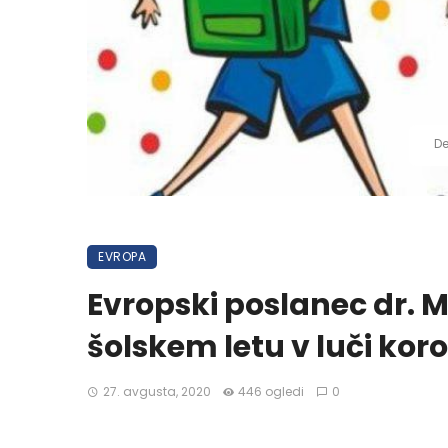
De
EVROPA
Evropski poslanec dr. 
šolskem letu v luči kor
27. avgusta, 2020
446 ogledi
0