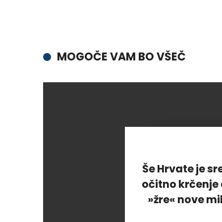
MOGOČE VAM BO VŠEČ
Še Hrvate je s
očitno krčenje
»žre« nove mi