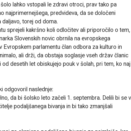
olo lahko vstopali le zdravi otroci, prav tako pa
tno najprimernejšega, predvideva, da se določeni
 daljavo, torej od doma.
 sprejeli kakršno koli odločitev ali priporočilo o tem,
inarka Slovenskih novic obrnila na evropskega
 v Evropskem parlamentu član odbora za kulturo in
malo, ali drži, da obstaja soglasje vseh držav članic
 od desetih let obiskujejo pouk v šolah, pri tem, ko naj
.
ki odgovoril naslednje:
no, da bi šolsko leto začeli 1. septembra. Delili bi se v
čitelje podaljšanega bivanja in bi tako zmanjšali