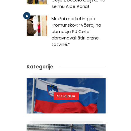
sejmu Alpe Adria!
Mrežni marketing po
»romunsko«: “Včeraj na
območju PU Celje
obravnavali štiri drzne
tatvine.”
Kategorije
SLOVENIJA