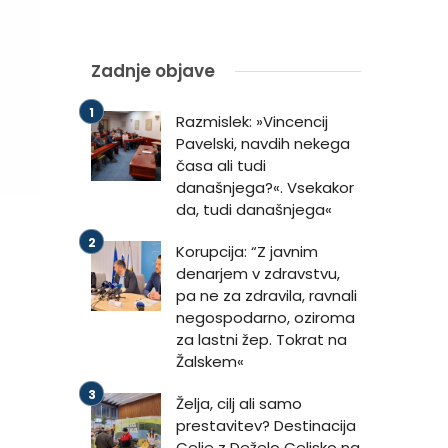
Zadnje objave
Razmislek: »Vincencij
Pavelski, navdih nekega
časa ali tudi
današnjega?«. Vsekakor
da, tudi današnjega«
Korupcija: “Z javnim
denarjem v zdravstvu,
pa ne za zdravila, ravnali
negospodarno, oziroma
za lastni žep. Tokrat na
Žalskem«
Želja, cilj ali samo
prestavitev? Destinacija
Celje z Deželo Celjsko na