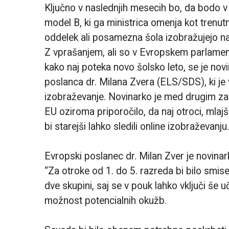
Ključno v naslednjih mesecih bo, da bodo v š
model B, ki ga ministrica omenja kot trenu
oddelek ali posamezna šola izobražujejo na
Z vprašanjem, ali so v Evropskem parlamentu
kako naj poteka novo šolsko leto, se je nov
poslanca dr. Milana Zvera (ELS/SDS), ki je
izobraževanje. Novinarko je med drugim zani
EU oziroma priporočilo, da naj otroci, mlajši
bi starejši lahko sledili online izobraževanju
Evropski poslanec dr. Milan Zver je novinar
“Za otroke od 1. do 5. razreda bi bilo smisel
dve skupini, saj se v pouk lahko vključi še u
možnost potencialnih okužb.