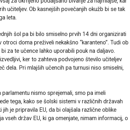
saj za okrnjeno podaljšano bivanje za najmlajše, kar
h učiteljev. Ob kasnejših povečanjih okužb bi se tak
a leta.
dnjih šol pa bi bilo smiselno prvih 14 dni organizirati
 otroci doma preživeli nekakšno “karanteno”. Tudi ob
 bi za te učence lahko uporabili pouk na daljavo.
zvedljivi, ker to zahteva podvojeno število učiteljev
več dela. Pri mlajših učencih pa turnusi niso smiselni,
 parlamentu nismo sprejemali, smo pa imeli
de tega, kako se šolski sistemi v različnih državah
jih je pripravila EU, da bi olajšala različne oblike
a vseh držav EU, ki ga omenjate, nimam informacij, o