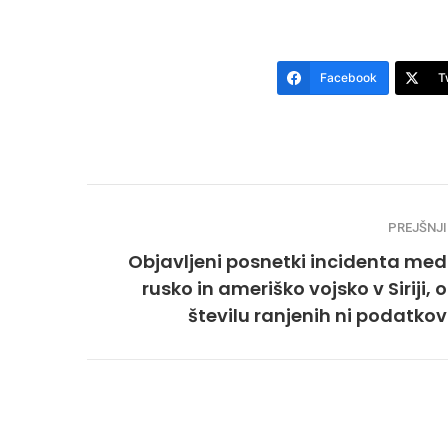
Facebook
T
PREJŠNJI
Objavljeni posnetki incidenta med
rusko in ameriško vojsko v Siriji, o
številu ranjenih ni podatkov