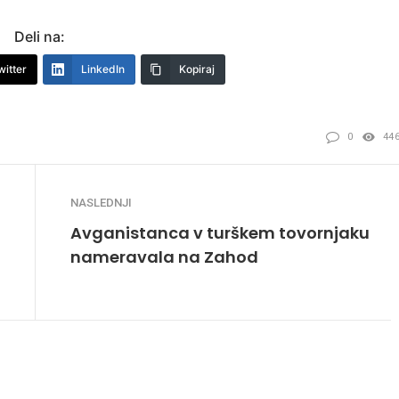
Deli na:
witter
LinkedIn
Kopiraj
0
44
NASLEDNJI
Avganistanca v turškem tovornjaku
nameravala na Zahod