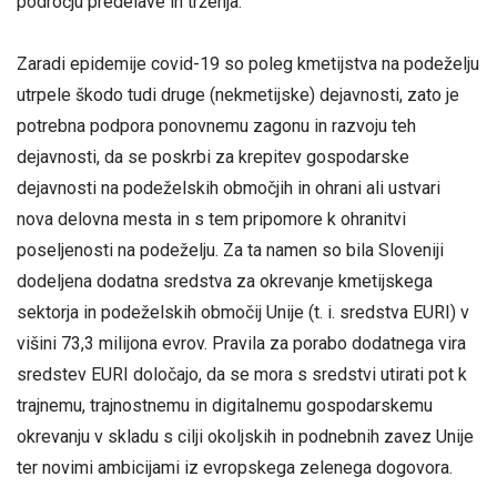
področju predelave in trženja.
Zaradi epidemije covid-19 so poleg kmetijstva na podeželju
utrpele škodo tudi druge (nekmetijske) dejavnosti, zato je
potrebna podpora ponovnemu zagonu in razvoju teh
dejavnosti, da se poskrbi za krepitev gospodarske
dejavnosti na podeželskih območjih in ohrani ali ustvari
nova delovna mesta in s tem pripomore k ohranitvi
poseljenosti na podeželju. Za ta namen so bila Sloveniji
dodeljena dodatna sredstva za okrevanje kmetijskega
sektorja in podeželskih območij Unije (t. i. sredstva EURI) v
višini 73,3 milijona evrov. Pravila za porabo dodatnega vira
sredstev EURI določajo, da se mora s sredstvi utirati pot k
trajnemu, trajnostnemu in digitalnemu gospodarskemu
okrevanju v skladu s cilji okoljskih in podnebnih zavez Unije
ter novimi ambicijami iz evropskega zelenega dogovora.