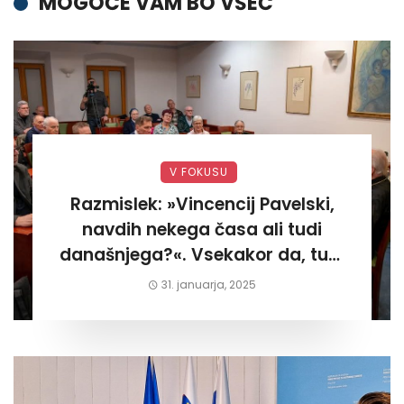
MOGOČE VAM BO VŠEČ
V FOKUSU
Razmislek: »Vincencij Pavelski,
navdih nekega časa ali tudi
današnjega?«. Vsekakor da, tudi
današnjega«
31. januarja, 2025