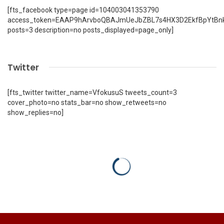
[fts_facebook type=page id=104003041353790
access_token=EAAP9hArvboQBAJmUeJbZBL7s4HX3D2EkfBpYtBn
posts=3 description=no posts_displayed=page_only]
Twitter
[fts_twitter twitter_name=VfokusuS tweets_count=3
cover_photo=no stats_bar=no show_retweets=no
show_replies=no]