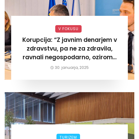
V FOKUSU
Korupcija: “Z javnim denarjem v
zdravstvu, pa ne za zdravila,
ravnali negospodarno, oziroma
za lastni žep. Tokrat na Žalskem«
30. januarja, 2025
TURIZEM