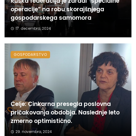
Ruska federacija je zaradi “specialne
operacije” na robu skorajšnjega
gospodarskega samomora
17. decembra, 2024
GOSPODARSTVO
Celje: Cinkarna presegla poslovna
pričakovanja obdobja. Naslednje leto
zmerno optimistično.
29. novembra, 2024