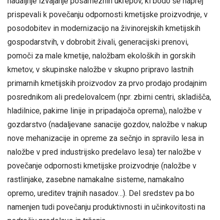
nadaljnje izvajanje posameznih ukrepov, ki bodo še naprej
prispevali k povečanju odpornosti kmetijske proizvodnje, v
posodobitev in modernizacijo na živinorejskih kmetijskih
gospodarstvih, v dobrobit živali, generacijski prenovi,
pomoči za male kmetije, naložbam ekoloških in gorskih
kmetov, v skupinske naložbe v skupno pripravo lastnih
primarnih kmetijskih proizvodov za prvo prodajo prodajnim
posrednikom ali predelovalcem (npr. zbirni centri, skladišča,
hladilnice, pakirne linije in pripadajoča oprema), naložbe v
gozdarstvo (nadaljevane sanacije gozdov, naložbe v nakup
nove mehanizacije in opreme za sečnjo in spravilo lesa in
naložbe v pred industrijsko predelavo lesa) ter naložbe v
povečanje odpornosti kmetijske proizvodnje (naložbe v
rastlinjake, zasebne namakalne sisteme, namakalno
opremo, ureditev trajnih nasadov…). Del sredstev pa bo
namenjen tudi povečanju produktivnosti in učinkovitosti na