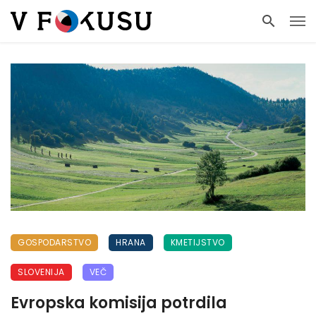
GOSPODARSTVO
HRANA
KMETIJSTVO
SLOVENIJA
VEČ
Evropska komisija potrdila