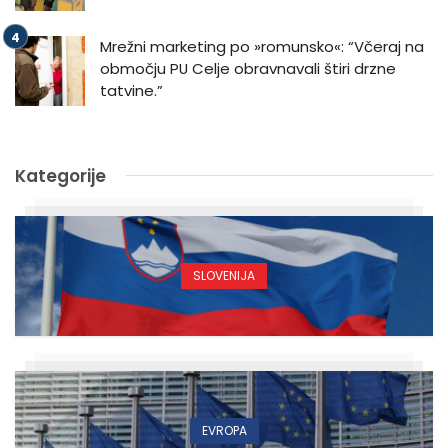
Mrežni marketing po »romunsko«: “Včeraj na
območju PU Celje obravnavali štiri drzne
tatvine.”
Kategorije
SLOVENIJA
EVROPA