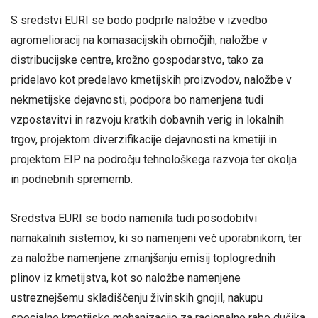
S sredstvi EURI se bodo podprle naložbe v izvedbo
agromelioracij na komasacijskih območjih, naložbe v
distribucijske centre, krožno gospodarstvo, tako za
pridelavo kot predelavo kmetijskih proizvodov, naložbe v
nekmetijske dejavnosti, podpora bo namenjena tudi
vzpostavitvi in razvoju kratkih dobavnih verig in lokalnih
trgov, projektom diverzifikacije dejavnosti na kmetiji in
projektom EIP na področju tehnološkega razvoja ter okolja
in podnebnih sprememb.
Sredstva EURI se bodo namenila tudi posodobitvi
namakalnih sistemov, ki so namenjeni več uporabnikom, ter
za naložbe namenjene zmanjšanju emisij toplogrednih
plinov iz kmetijstva, kot so naložbe namenjene
ustreznejšemu skladiščenju živinskih gnojil, nakupu
specialne kmetijske mehanizacije za racionalno rabo dušika,