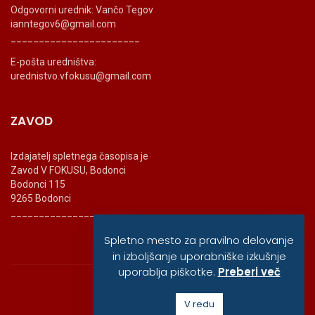
Odgovorni urednik: Vančo Tegov
ianntegov6@gmail.com
_______________________
E-pošta uredništva:
urednistvo.vfokusu@gmail.com
ZAVOD
Izdajatelj spletnega časopisa je
Zavod V FOKUSU, Bodonci
Bodonci 115
9265 Bodonci
_______________________
Spletno mesto za pravilno delovanje
in izboljšanje uporabniške izkušnje
uporablja piškotke.
Preberi več
© vfokusu, 2020
V redu