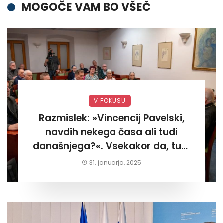
MOGOČE VAM BO VŠEČ
V FOKUSU
Razmislek: »Vincencij Pavelski,
navdih nekega časa ali tudi
današnjega?«. Vsekakor da, tudi
današnjega«
31. januarja, 2025