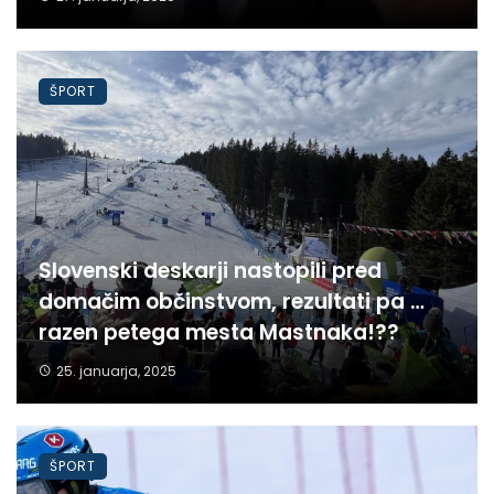
ŠPORT
Slovenski deskarji nastopili pred
domačim občinstvom, rezultati pa …
razen petega mesta Mastnaka!??
25. januarja, 2025
ŠPORT