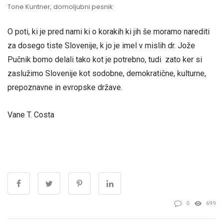
Tone Kuntner, domoljubni pesnik
O poti, ki je pred nami ki o korakih ki jih še moramo narediti
za dosego tiste Slovenije, k jo je imel v mislih dr. Jože
Pučnik bomo delali tako kot je potrebno, tudi zato ker si
zaslužimo Slovenije kot sodobne, demokratične, kulturne,
prepoznavne in evropske države.
Vane T. Costa
0
699