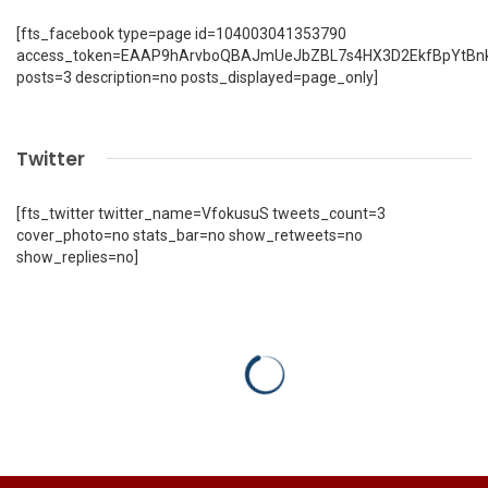
[fts_facebook type=page id=104003041353790
access_token=EAAP9hArvboQBAJmUeJbZBL7s4HX3D2EkfBpYtBn
posts=3 description=no posts_displayed=page_only]
Twitter
[fts_twitter twitter_name=VfokusuS tweets_count=3
cover_photo=no stats_bar=no show_retweets=no
show_replies=no]