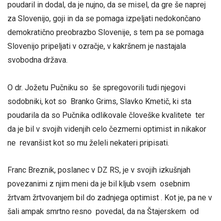
poudaril in dodal, da je nujno, da se misel, da gre še naprej
za Slovenijo, goji in da se pomaga izpeljati nedokončano
demokratično preobrazbo Slovenije, s tem pa se pomaga
Slovenijo pripeljati v ozračje, v kakršnem je nastajala
svobodna država.
O dr. Jožetu Pučniku so še spregovorili tudi njegovi
sodobniki, kot so Branko Grims, Slavko Kmetič, ki sta
poudarila da so Pučnika odlikovale človeške kvalitete ter
da je bil v svojih videnjih celo čezmerni optimist in nikakor
ne revanšist kot so mu želeli nekateri pripisati.
Franc Breznik, poslanec v DZ RS, je v svojih izkušnjah
povezanimi z njim meni da je bil kljub vsem osebnim
žrtvam žrtvovanjem bil do zadnjega optimist . Kot je, pa ne v
šali ampak smrtno resno povedal, da na Štajerskem od