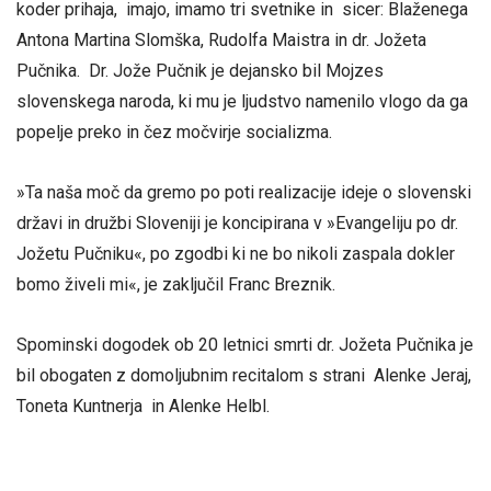
koder prihaja, imajo, imamo tri svetnike in sicer: Blaženega
Antona Martina Slomška, Rudolfa Maistra in dr. Jožeta
Pučnika. Dr. Jože Pučnik je dejansko bil Mojzes
slovenskega naroda, ki mu je ljudstvo namenilo vlogo da ga
popelje preko in čez močvirje socializma.
»Ta naša moč da gremo po poti realizacije ideje o slovenski
državi in družbi Sloveniji je koncipirana v »Evangeliju po dr.
Jožetu Pučniku«, po zgodbi ki ne bo nikoli zaspala dokler
bomo živeli mi«, je zaključil Franc Breznik.
Spominski dogodek ob 20 letnici smrti dr. Jožeta Pučnika je
bil obogaten z domoljubnim recitalom s strani Alenke Jeraj,
Toneta Kuntnerja in Alenke Helbl.