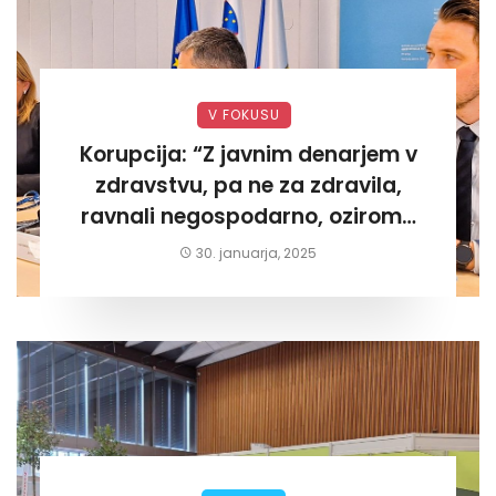
V FOKUSU
Korupcija: “Z javnim denarjem v
zdravstvu, pa ne za zdravila,
ravnali negospodarno, oziroma
za lastni žep. Tokrat na Žalskem«
30. januarja, 2025