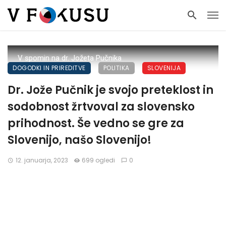
V spomin na dr. Jožeta Pučnika
DOGODKI IN PRIREDITVE
POLITIKA
SLOVENIJA
Dr. Jože Pučnik je svojo preteklost in
sodobnost žrtvoval za slovensko
prihodnost. Še vedno se gre za
Slovenijo, našo Slovenijo!
12. januarja, 2023
699 ogledi
0