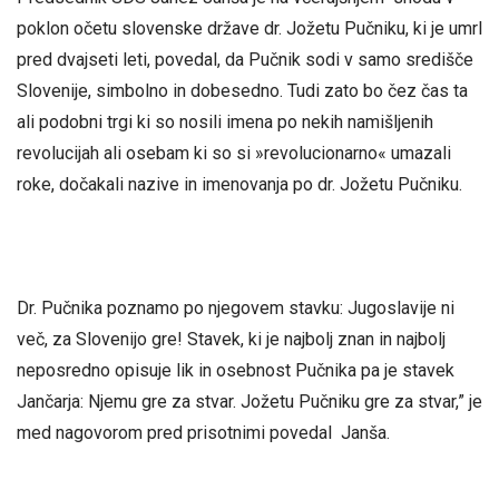
poklon očetu slovenske države dr. Jožetu Pučniku, ki je umrl
pred dvajseti leti, povedal, da Pučnik sodi v samo središče
Slovenije, simbolno in dobesedno. Tudi zato bo čez čas ta
ali podobni trgi ki so nosili imena po nekih namišljenih
revolucijah ali osebam ki so si »revolucionarno« umazali
roke, dočakali nazive in imenovanja po dr. Jožetu Pučniku.
Dr. Pučnika poznamo po njegovem stavku: Jugoslavije ni
več, za Slovenijo gre! Stavek, ki je najbolj znan in najbolj
neposredno opisuje lik in osebnost Pučnika pa je stavek
Jančarja: Njemu gre za stvar. Jožetu Pučniku gre za stvar,” je
med nagovorom pred prisotnimi povedal Janša.