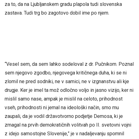
za to, da na Ljubljanskem gradu plapola tudi slovenska
zastava. Tudi trg bo zagotovo dobil ime po njem.
“Vesel sem, da sem lahko sodeloval z dr. Pučnikom. Poznal
sem njegovo zgodbo, njegovega kritičnega duha, ki se ni
zlomil ne pred sodniki, ne v samici, ne v izgnanstvu ali kje
drugje. Ker je imel ta mož odločno voljo in jasno vizijo, ker ni
mislil samo nase, ampak je mislil na celoto, prihodnost
vseh, prihodnosti ni jemal na ideološki način, smo mu
zaupali, da je vodil državotvorno podjetje Demosa, ki je
zmagal na prvih demokratičnih volitvah po II. svetovni vojni
z idejo samostojne Slovenije,” je v nadaljevanju spomnil