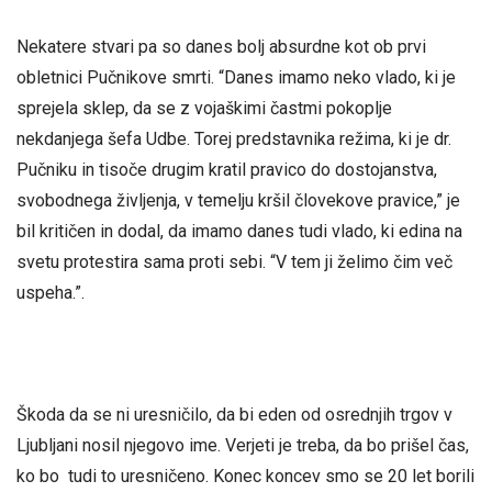
Nekatere stvari pa so danes bolj absurdne kot ob prvi
obletnici Pučnikove smrti. “Danes imamo neko vlado, ki je
sprejela sklep, da se z vojaškimi častmi pokoplje
nekdanjega šefa Udbe. Torej predstavnika režima, ki je dr.
Pučniku in tisoče drugim kratil pravico do dostojanstva,
svobodnega življenja, v temelju kršil človekove pravice,” je
bil kritičen in dodal, da imamo danes tudi vlado, ki edina na
svetu protestira sama proti sebi. “V tem ji želimo čim več
uspeha.”.
Škoda da se ni uresničilo, da bi eden od osrednjih trgov v
Ljubljani nosil njegovo ime. Verjeti je treba, da bo prišel čas,
ko bo tudi to uresničeno. Konec koncev smo se 20 let borili