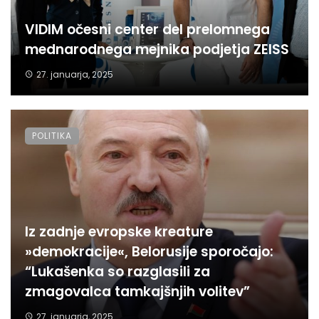
VIDIM očesni center del prelomnega
mednarodnega mejnika podjetja ZEISS
27. januarja, 2025
POLITIKA
Iz zadnje evropske kreature
»demokracije«, Belorusije sporočajo:
“Lukašenka so razglasili za
zmagovalca tamkajšnjih volitev”
27. januarja, 2025