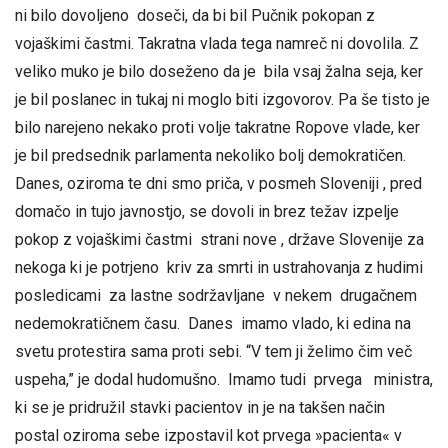
ni bilo dovoljeno doseči, da bi bil Pučnik pokopan z
vojaškimi častmi. Takratna vlada tega namreč ni dovolila. Z
veliko muko je bilo doseženo da je bila vsaj žalna seja, ker
je bil poslanec in tukaj ni moglo biti izgovorov. Pa še tisto je
bilo narejeno nekako proti volje takratne Ropove vlade, ker
je bil predsednik parlamenta nekoliko bolj demokratičen.
Danes, oziroma te dni smo priča, v posmeh Sloveniji , pred
domačo in tujo javnostjo, se dovoli in brez težav izpelje
pokop z vojaškimi častmi strani nove , države Slovenije za
nekoga ki je potrjeno kriv za smrti in ustrahovanja z hudimi
posledicami za lastne sodržavljane v nekem drugačnem
nedemokratičnem času. Danes imamo vlado, ki edina na
svetu protestira sama proti sebi. “V tem ji želimo čim več
uspeha,” je dodal hudomušno. Imamo tudi prvega ministra,
ki se je pridružil stavki pacientov in je na takšen način
postal oziroma sebe izpostavil kot prvega »pacienta« v