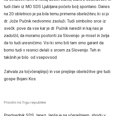
tudi člani iz MO SDS Ljubljana počelo bolj spontano. Danes
na 20 obletnico je pa bila temu primerna obeležitev, ki si jo
dr. Jože Pučnik nedvomno zasluži. Tudi simbolno srce iz
svečk pove da vse kar je dr. Pučnik naredil in kaj nas je
zadolžil, da moramo postoriti za Slovenijo je misel in želja
da to tudi uresničimo. Vsi ki smo bili tam smo garant da
bomo tudi v resnici delali s srcem za Slovenijo. Teh in
takšnih je bilo od vsepovsod.
Zahvala za to(včerajšnjo) in vse prejšnje obeležitve gre tudi
gospe Bojani Kos.
Prisotni na Trgu republike
Predsednik SDS Janez Janša je na včerajšnjem shodu v