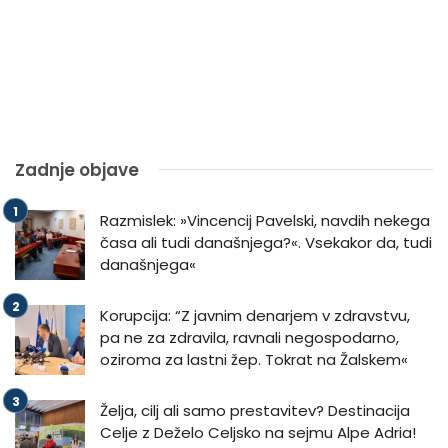
Zadnje objave
Razmislek: »Vincencij Pavelski, navdih nekega
časa ali tudi današnjega?«. Vsekakor da, tudi
današnjega«
Korupcija: “Z javnim denarjem v zdravstvu,
pa ne za zdravila, ravnali negospodarno,
oziroma za lastni žep. Tokrat na Žalskem«
Želja, cilj ali samo prestavitev? Destinacija
Celje z Deželo Celjsko na sejmu Alpe Adria!