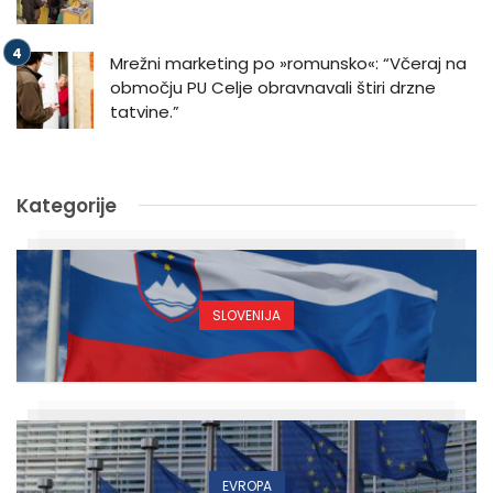
Mrežni marketing po »romunsko«: “Včeraj na
območju PU Celje obravnavali štiri drzne
tatvine.”
Kategorije
SLOVENIJA
EVROPA