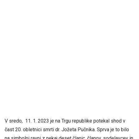
V sredo, 11. 1. 2023 je na Trgu republike potekal shod v
čast 20. obletnici smrti dr. Jožeta Pučnika. Sprva je to bilo
na simbolni ravni z nekaj deset članic, članov, sodelavcev in