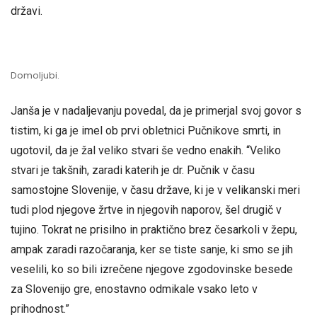
državi.
Domoljubi.
Janša je v nadaljevanju povedal, da je primerjal svoj govor s
tistim, ki ga je imel ob prvi obletnici Pučnikove smrti, in
ugotovil, da je žal veliko stvari še vedno enakih. “Veliko
stvari je takšnih, zaradi katerih je dr. Pučnik v času
samostojne Slovenije, v času države, ki je v velikanski meri
tudi plod njegove žrtve in njegovih naporov, šel drugič v
tujino. Tokrat ne prisilno in praktično brez česarkoli v žepu,
ampak zaradi razočaranja, ker se tiste sanje, ki smo se jih
veselili, ko so bili izrečene njegove zgodovinske besede
za Slovenijo gre, enostavno odmikale vsako leto v
prihodnost.”