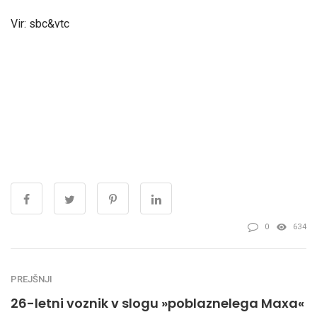
Vir: sbc&vtc
0
634
PREJŠNJI
26-letni voznik v slogu »poblaznelega Maxa«