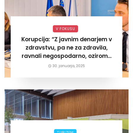
V FOKUSU
Korupcija: “Z javnim denarjem v
zdravstvu, pa ne za zdravila,
ravnali negospodarno, oziroma
za lastni žep. Tokrat na Žalskem«
30. januarja, 2025
TURIZEM