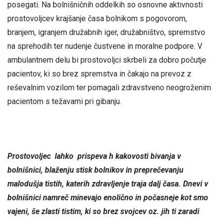
posegati. Na bolnišničnih oddelkih so osnovne aktivnosti
prostovoljcev krajšanje časa bolnikom s pogovorom,
branjem, igranjem družabnih iger, družabništvo, spremstvo
na sprehodih ter nudenje čustvene in moralne podpore. V
ambulantnem delu bi prostovoljci skrbeli za dobro počutje
pacientov, ki so brez spremstva in čakajo na prevoz z
reševalnim vozilom ter pomagali zdravstveno neogroženim
pacientom s težavami pri gibanju.
Prostovoljec lahko prispeva h kakovosti bivanja v
bolnišnici, blaženju stisk bolnikov in preprečevanju
malodušja tistih, katerih zdravljenje traja dalj časa. Dnevi v
bolnišnici namreč minevajo enolično in počasneje kot smo
vajeni, še zlasti tistim, ki so brez svojcev oz. jih ti zaradi