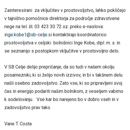
Zainteresirani za vključitev v prostovoljstvo, lahko pokličejo
v tajništvo pomočnice direktorja za področje zdravstvene
nege na tel. št. 03 423 30 72 oz. preko e-naslova:
inge.kobe1@sb-celje.si
kontaktirajo koordinatorico
prostovoljstva v celjski bolnišnici Inge Kobe, dipl. m. s. in
se seznanijo s postopkom vključitve v prostovoljno delo.
V SB Celje delijo prepričanje, da so tudi v našem okolju
posamezniki, ki si želijo novih izzivov, in bi v takšnem delu
našli osebno zadovoljstvo. Zato vse, ki so pripravljeni svoj
čas in energijo podariti našim bolnikom, z veseljem vabimo
k sodelovanju. Vse kar bo narejeno bo v dobro vseh in v
zadovoljstvo prav tako.
Vane T. Costa