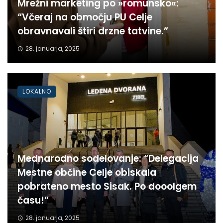
Mrežni marketing po »romunsko«:
“Včeraj na območju PU Celje
obravnavali štiri drzne tatvine.”
28. januarja, 2025
LOKALNO
Mednarodno sodelovanje: “Delegacija
Mestne občine Celje obiskala
pobrateno mesto Sisak. Po dooolgem
času!”
28. januarja, 2025