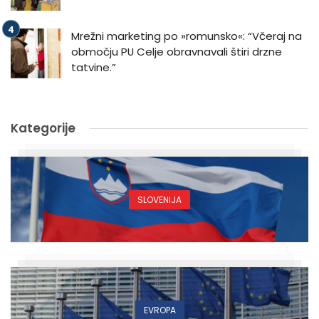
Mrežni marketing po »romunsko«: “Včeraj na
območju PU Celje obravnavali štiri drzne
tatvine.”
Kategorije
SLOVENIJA
EVROPA