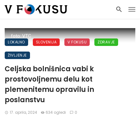
foto: VTC
LOKALNO
SLOVENIJA
V FOKUSU
ZDRAVJE
ŽIVLJENJE
Celjska bolnišnica vabi k
prostovoljnemu delu kot
plemenitemu opravilu in
poslanstvu
17. aprila, 2024
634 ogledi
0