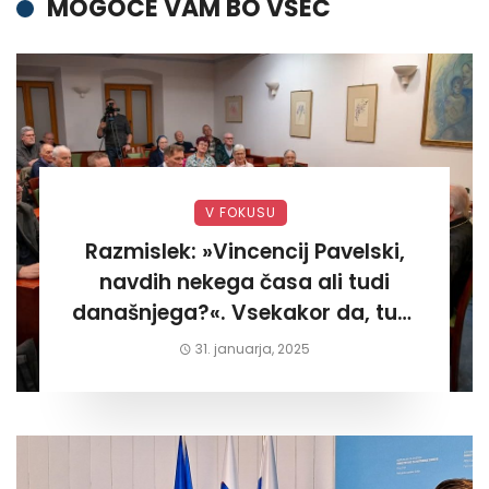
MOGOČE VAM BO VŠEČ
V FOKUSU
Razmislek: »Vincencij Pavelski,
navdih nekega časa ali tudi
današnjega?«. Vsekakor da, tudi
današnjega«
31. januarja, 2025