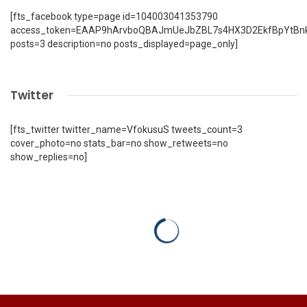
[fts_facebook type=page id=104003041353790
access_token=EAAP9hArvboQBAJmUeJbZBL7s4HX3D2EkfBpYtBn
posts=3 description=no posts_displayed=page_only]
Twitter
[fts_twitter twitter_name=VfokusuS tweets_count=3
cover_photo=no stats_bar=no show_retweets=no
show_replies=no]