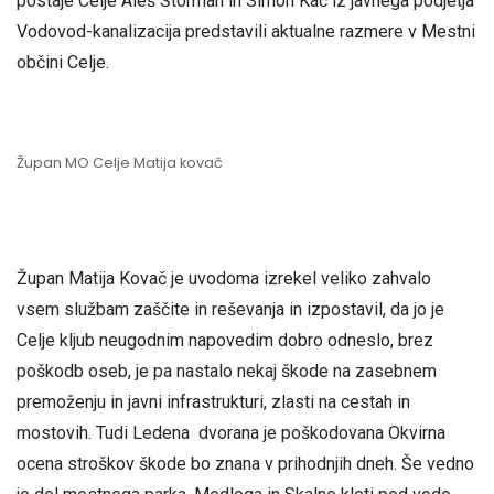
postaje Celje Aleš Štorman in Simon Kač iz javnega podjetja
Vodovod-kanalizacija predstavili aktualne razmere v Mestni
občini Celje.
Župan MO Celje Matija kovač
Župan Matija Kovač je uvodoma izrekel veliko zahvalo
vsem službam zaščite in reševanja in izpostavil, da jo je
Celje kljub neugodnim napovedim dobro odneslo, brez
poškodb oseb, je pa nastalo nekaj škode na zasebnem
premoženju in javni infrastrukturi, zlasti na cestah in
mostovih. Tudi Ledena dvorana je poškodovana Okvirna
ocena stroškov škode bo znana v prihodnjih dneh. Še vedno