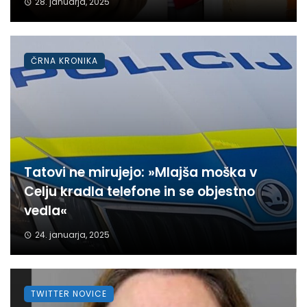
28. januarja, 2025
ČRNA KRONIKA
Tatovi ne mirujejo: »Mlajša moška v
Celju kradla telefone in se objestno
vedla«
24. januarja, 2025
TWITTER NOVICE