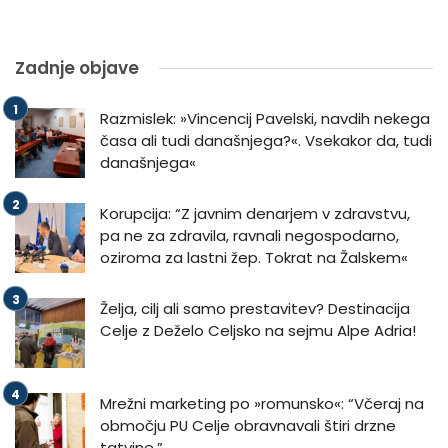
Zadnje objave
Razmislek: »Vincencij Pavelski, navdih nekega
časa ali tudi današnjega?«. Vsekakor da, tudi
današnjega«
Korupcija: “Z javnim denarjem v zdravstvu,
pa ne za zdravila, ravnali negospodarno,
oziroma za lastni žep. Tokrat na Žalskem«
Želja, cilj ali samo prestavitev? Destinacija
Celje z Deželo Celjsko na sejmu Alpe Adria!
Mrežni marketing po »romunsko«: “Včeraj na
območju PU Celje obravnavali štiri drzne
tatvine.”