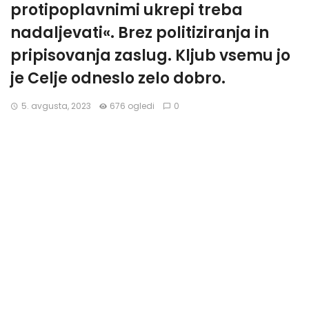
protipoplavnimi ukrepi treba
nadaljevati«. Brez politiziranja in
pripisovanja zaslug. Kljub vsemu jo
je Celje odneslo zelo dobro.
5. avgusta, 2023
676 ogledi
0