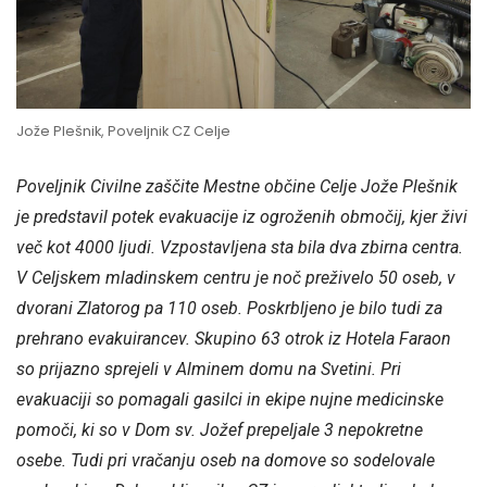
Jože Plešnik, Poveljnik CZ Celje
Poveljnik Civilne zaščite Mestne občine Celje Jože Plešnik
je predstavil potek evakuacije iz ogroženih območij, kjer živi
več kot 4000 ljudi. Vzpostavljena sta bila dva zbirna centra.
V Celjskem mladinskem centru je noč preživelo 50 oseb, v
dvorani Zlatorog pa 110 oseb. Poskrbljeno je bilo tudi za
prehrano evakuirancev. Skupino 63 otrok iz Hotela Faraon
so prijazno sprejeli v Alminem domu na Svetini. Pri
evakuaciji so pomagali gasilci in ekipe nujne medicinske
pomoči, ki so v Dom sv. Jožef prepeljale 3 nepokretne
osebe. Tudi pri vračanju oseb na domove so sodelovale