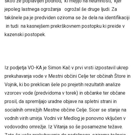
skoti že poplavljen podhod, ki mejijo na neumnosti, kjer
jepoleg lastnega ogrožanja ogrožal še druge ljudi. Za
takšnele pa je predviden oziroma se že dela na identifikaciji
in tudi na kasnejšem prekrškovnem postopku ki preide v
kazenski postopek.
Iz podjetja VO-KA je Simon Kač v prvi vrsti izpostavil ukrep
prekuhavanja vode v Mestni občini Celje ter občinah Štore in
Vojnik, ki bo preklican šele po prejetih rezultatih analize
vzorcev vode (predvidoma v torek) in občanke ter občane
prosil, da spremljajo uradne objave na spletni strani in
socialnih omrežjih Mestne občine Celje. Sicer se stanje na
vodnih virih umirja. Vodni vir Medlog je ponovno vključen v
vodovodno omrežje. Iz Vitanja so še posamezne težave.