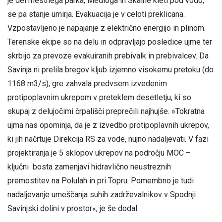
je del mestnega parka, Medloga in Skalne kleti pod vodo,
se pa stanje umirja. Evakuacija je v celoti preklicana.
Vzpostavljeno je napajanje z električno energijo in plinom.
Terenske ekipe so na delu in odpravljajo posledice ujme ter
skrbijo za prevoze evakuiranih prebivalk in prebivalcev. Da
Savinja ni prelila bregov kljub izjemno visokemu pretoku (do
1168 m3/s), gre zahvala predvsem izvedenim
protipoplavnim ukrepom v preteklem desetletju, ki so
skupaj z delujočimi črpališči preprečili najhujše. »Tokratna
ujma nas opominja, da je z izvedbo protipoplavnih ukrepov,
ki jih načrtuje Direkcija RS za vode, nujno nadaljevati. V fazi
projektiranja je 5 sklopov ukrepov na področju MOC –
ključni bosta zamenjavi hidravlično neustreznih
premostitev na Polulah in pri Topru. Pomembno je tudi
nadaljevanje umeščanja suhih zadrževalnikov v Spodnji
Savinjski dolini v prostor«, je še dodal.