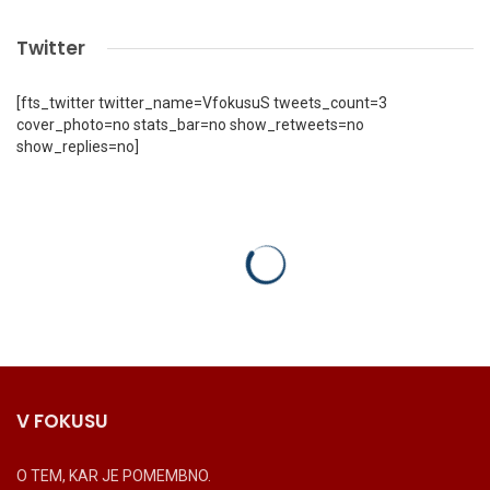
Twitter
[fts_twitter twitter_name=VfokusuS tweets_count=3
cover_photo=no stats_bar=no show_retweets=no
show_replies=no]
V FOKUSU
O TEM, KAR JE POMEMBNO.