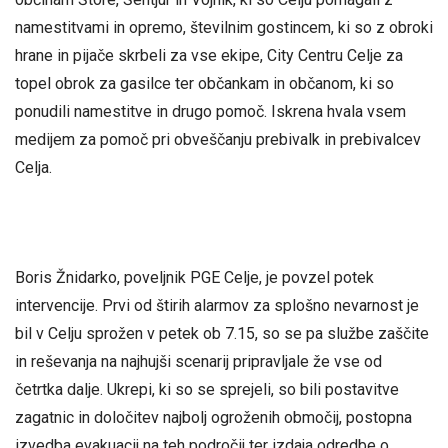
namestitvami in opremo, številnim gostincem, ki so z obroki
hrane in pijače skrbeli za vse ekipe, City Centru Celje za
topel obrok za gasilce ter občankam in občanom, ki so
ponudili namestitve in drugo pomoč. Iskrena hvala vsem
medijem za pomoč pri obveščanju prebivalk in prebivalcev
Celja.
Boris Žnidarko, poveljnik PGE Celje, je povzel potek
intervencije. Prvi od štirih alarmov za splošno nevarnost je
bil v Celju sprožen v petek ob 7.15, so se pa službe zaščite
in reševanja na najhujši scenarij pripravljale že vse od
četrtka dalje. Ukrepi, ki so se sprejeli, so bili postavitve
zagatnic in določitev najbolj ogroženih območij, postopna
izvedba evakuacij na teh področij ter izdaja odredbe o