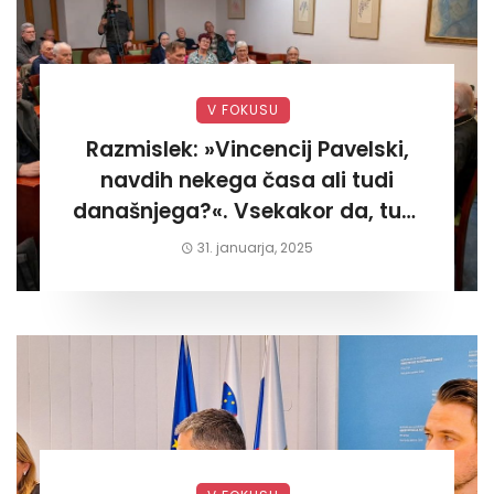
V FOKUSU
Razmislek: »Vincencij Pavelski,
navdih nekega časa ali tudi
današnjega?«. Vsekakor da, tudi
današnjega«
31. januarja, 2025