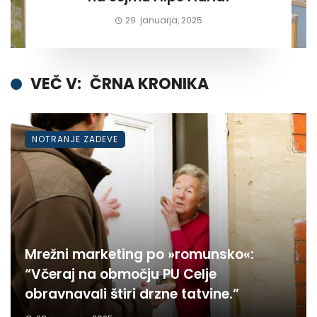
29. januarja, 2025
VEČ V:
ČRNA KRONIKA
NOTRANJE ZADEVE
Mrežni marketing po »romunsko«:
“Včeraj na območju PU Celje
obravnavali štiri drzne tatvine.”