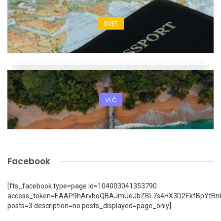
SVET
VEČ
Facebook
[fts_facebook type=page id=104003041353790
access_token=EAAP9hArvboQBAJmUeJbZBL7s4HX3D2EkfBpYtBn
posts=3 description=no posts_displayed=page_only]