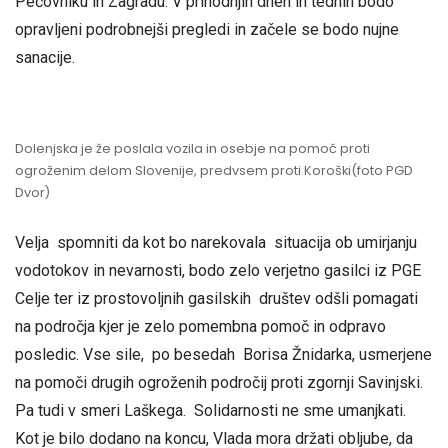
Pečovniku in Zagradu. V prihodnjih dneh in tednih bodo
opravljeni podrobnejši pregledi in začele se bodo nujne
sanacije.
Dolenjska je že poslala vozila in osebje na pomoč proti
ogroženim delom Slovenije, predvsem proti Koroški(foto PGD
Dvor)
Velja spomniti da kot bo narekovala situacija ob umirjanju
vodotokov in nevarnosti, bodo zelo verjetno gasilci iz PGE
Celje ter iz prostovoljnih gasilskih društev odšli pomagati
na področja kjer je zelo pomembna pomoč in odpravo
posledic. Vse sile, po besedah Borisa Žnidarka, usmerjene
na pomoči drugih ogroženih področij proti zgornji Savinjski.
Pa tudi v smeri Laškega. Solidarnosti ne sme umanjkati.
Kot je bilo dodano na koncu, Vlada mora držati obljube, da