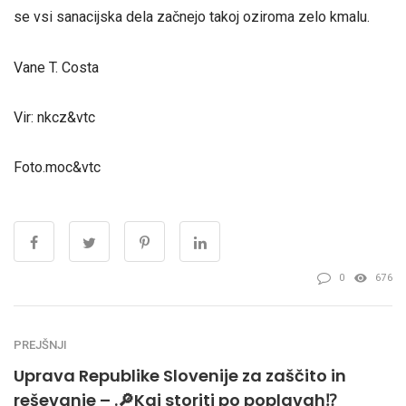
se vsi sanacijska dela začnejo takoj oziroma zelo kmalu.
Vane T. Costa
Vir: nkcz&vtc
Foto.moc&vtc
0
676
PREJŠNJI
Uprava Republike Slovenije za zaščito in
reševanje – .🔎Kaj storiti po poplavah⁉️