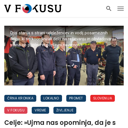
Oris stanja s strani udeležencev in vodij posameznih
delov, ki so koordinirali delo na reševanju in obvladovanju
stana ob poplavi in poplavni nevarnosti
ČRNA KRONIKA
LOKALNO
PROMET
SLOVENIJA
V FOKUSU
VREME
ŽIVLJENJE
Celje: »Ujma nas opominja, da je s