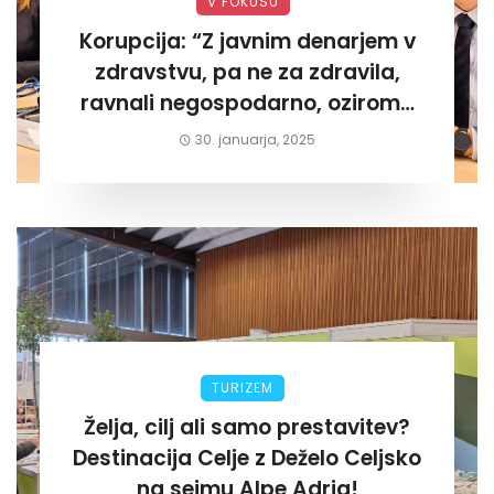
V FOKUSU
Korupcija: “Z javnim denarjem v
zdravstvu, pa ne za zdravila,
ravnali negospodarno, oziroma
za lastni žep. Tokrat na Žalskem«
30. januarja, 2025
TURIZEM
Želja, cilj ali samo prestavitev?
Destinacija Celje z Deželo Celjsko
na sejmu Alpe Adria!