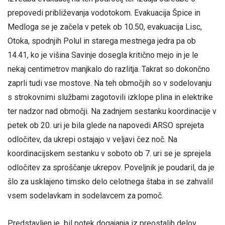
prepovedi približevanja vodotokom. Evakuacija Špice in
Medloga se je začela v petek ob 10.50, evakuacija Lisc,
Otoka, spodnjih Polul in starega mestnega jedra pa ob
14.41, ko je višina Savinje dosegla kritično mejo in je le
nekaj centimetrov manjkalo do razlitja. Takrat so dokončno
zaprli tudi vse mostove. Na teh območjih so v sodelovanju
s strokovnimi službami zagotovili izklope plina in elektrike
ter nadzor nad območji. Na zadnjem sestanku koordinacije v
petek ob 20. uri je bila glede na napovedi ARSO sprejeta
odločitev, da ukrepi ostajajo v veljavi čez noč. Na
koordinacijskem sestanku v soboto ob 7. uri se je sprejela
odločitev za sproščanje ukrepov. Poveljnik je poudaril, da je
šlo za usklajeno timsko delo celotnega štaba in se zahvalil
vsem sodelavkam in sodelavcem za pomoč.
Predstavljen je bil potek dogajanja iz preostalih delov