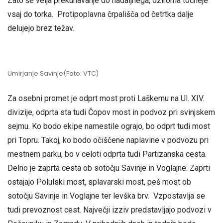
Zato še velja prekuhavanje do nadaljnega, oziroma točneje
vsaj do torka. Protipoplavna črpališča od četrtka dalje
delujejo brez težav.
Umirjanje Savinje(Foto: VTC)
Za osebni promet je odprt most proti Laškemu na Ul. XIV.
divizije, odprta sta tudi Čopov most in podvoz pri svinjskem
sejmu. Ko bodo ekipe namestile ograjo, bo odprt tudi most
pri Topru. Takoj, ko bodo očiščene naplavine v podvozu pri
mestnem parku, bo v celoti odprta tudi Partizanska cesta.
Delno je zaprta cesta ob sotočju Savinje in Voglajne. Zaprti
ostajajo Polulski most, splavarski most, peš most ob
sotočju Savinje in Voglajne ter levška brv. Vzpostavlja se
tudi prevoznost cest. Največji izziv predstavljajo podvozi v