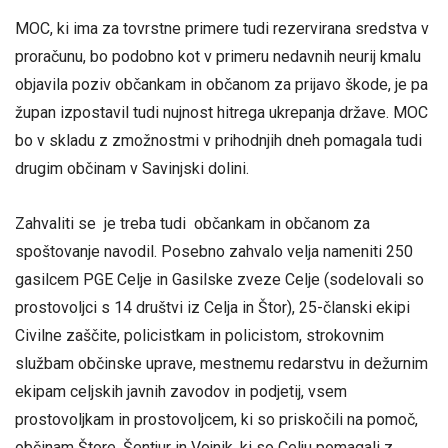
MOC, ki ima za tovrstne primere tudi rezervirana sredstva v
proračunu, bo podobno kot v primeru nedavnih neurij kmalu
objavila poziv občankam in občanom za prijavo škode, je pa
župan izpostavil tudi nujnost hitrega ukrepanja države. MOC
bo v skladu z zmožnostmi v prihodnjih dneh pomagala tudi
drugim občinam v Savinjski dolini.
Zahvaliti se je treba tudi občankam in občanom za
spoštovanje navodil. Posebno zahvalo velja nameniti 250
gasilcem PGE Celje in Gasilske zveze Celje (sodelovali so
prostovoljci s 14 društvi iz Celja in Štor), 25-članski ekipi
Civilne zaščite, policistkam in policistom, strokovnim
službam občinske uprave, mestnemu redarstvu in dežurnim
ekipam celjskih javnih zavodov in podjetij, vsem
prostovoljkam in prostovoljcem, ki so priskočili na pomoč,
občinam Štore, Šentjur in Vojnik, ki so Celju pomagali z