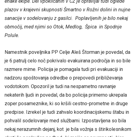
enake ekipe. Del vpoklicanih v CZ je opravljal tudi oglede
plazov v krajevni skupnosti Šmartno v Rožni dolini in nujne
sanacije v sodelovanju z gasilci. Poplavljenih je bilo nekaj
območij, med njimi so Otok, Medlog, Špica in Spodnje
Polule.
Namestnik poveljnika PP Celje Aleš Štorman je povedal, da
je 6 patrulj celo noč pokrivalo evakuirana področja in so bile
razmere mirne. Policija je pomagala tudi pri evakuaciji in
nadzoru spoštovanja odredbe o prepovedi približevanja
vodotokom. Opozoril je tudi na nespametno ravnanje
nekaterih ljudi in povedal, da bo policija primerno ukrepala
zoper posameznike, ki so kršili cestno-prometne in druge
predpise. Izrekel je tudi zahvalo koordinacijskemu štabu in
pohvalil sodelovanje med službami. Izpostavljena so bila
nekaj nerazumnih dejanj, kot je bila vožnja s štirikolesnikom