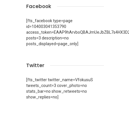
Facebook
[fts_facebook type=page
id=104003041353790
access_token=EAAP9hArvboQBAJmUeJbZBL7s4HX3D2
posts=3 description=no
posts_displayed=page_only]
Twitter
[fts_twitter twitter_name=VfokusuS
tweets_count=3 cover_photo=no
stats_bar=no show_retweets=no
show_replies=no]