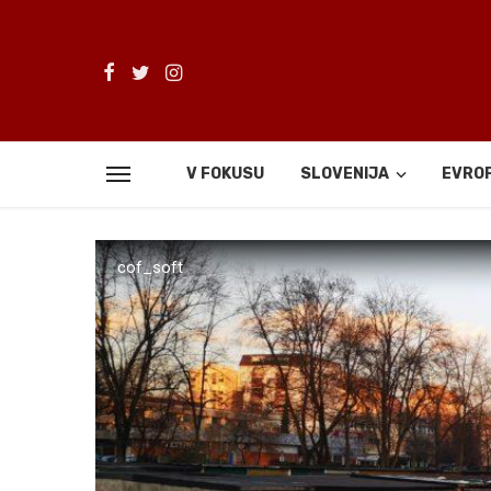
V FOKUSU
SLOVENIJA
EVRO
cof_soft