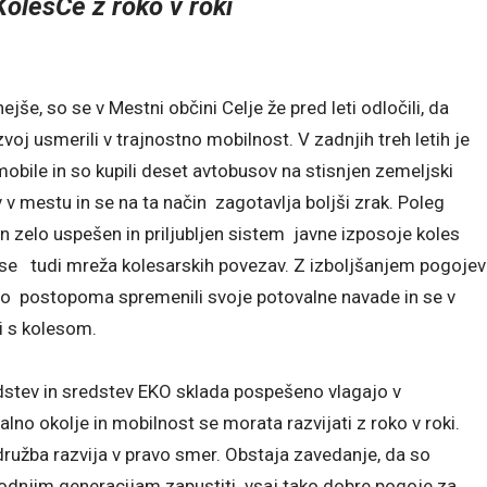
olesCe z roko v roki
ejše, so se v Mestni občini Celje že pred leti odločili, da
j usmerili v trajnostno mobilnost. V zadnjih treh letih je
mobile in so kupili deset avtobusov na stisnjen zemeljski
 v mestu in se na ta način zagotavlja boljši zrak. Poleg
zelo uspešen in priljubljen sistem javne izposoje koles
di se tudi mreža kolesarskih povezav. Z izboljšanjem pogojev
do postopoma spremenili svoje potovalne navade in se v
i s kolesom.
dstev in sredstev EKO sklada pospešeno vlagajo v
valno okolje in mobilnost se morata razvijati z roko v roki.
ružba razvija v pravo smer. Obstaja zavedanje, da so
rihodnjim generacijam zapustiti vsaj tako dobre pogoje za