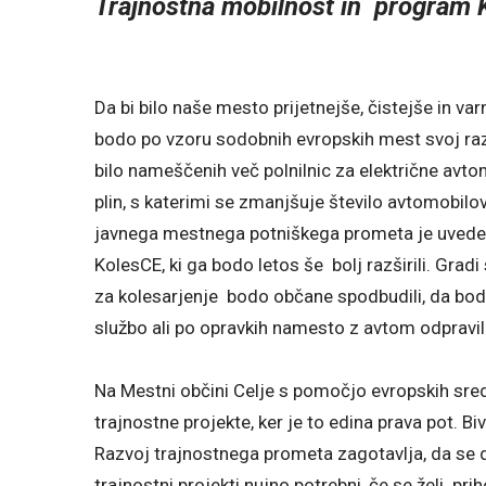
Trajnostna mobilnost in program K
Da bi bilo naše mesto prijetnejše, čistejše in varn
bodo po vzoru sodobnih evropskih mest svoj razvo
bilo nameščenih več polnilnic za električne avto
plin, s katerimi se zmanjšuje število avtomobilov
javnega mestnega potniškega prometa je uveden 
KolesCE, ki ga bodo letos še bolj razširili. Gra
za kolesarjenje bodo občane spodbudili, da bo
službo ali po opravkih namesto z avtom odpravil
Na Mestni občini Celje s pomočjo evropskih sre
trajnostne projekte, ker je to edina prava pot. Bi
Razvoj trajnostnega prometa zagotavlja, da se d
trajnostni projekti nujno potrebni, če se želi p