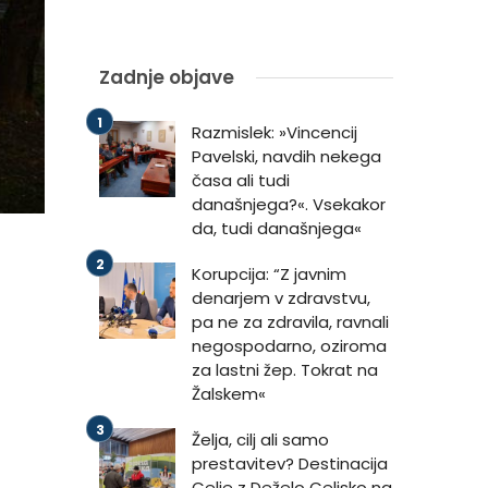
Zadnje objave
Razmislek: »Vincencij
Pavelski, navdih nekega
časa ali tudi
današnjega?«. Vsekakor
da, tudi današnjega«
Korupcija: “Z javnim
denarjem v zdravstvu,
pa ne za zdravila, ravnali
negospodarno, oziroma
za lastni žep. Tokrat na
Žalskem«
Želja, cilj ali samo
prestavitev? Destinacija
Celje z Deželo Celjsko na