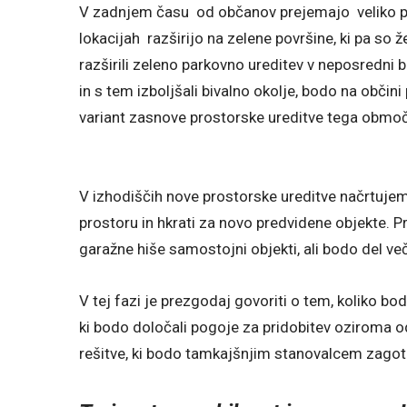
V zadnjem času od občanov prejemajo veliko pr
lokacijah razširijo na zelene površine, ki pa so 
razširili zeleno parkovno ureditev v neposredni bl
in s tem izboljšali bivalno okolje, bodo na občini
variant zasnove prostorske ureditve tega obmo
V izhodiščih nove prostorske ureditve načrtujem
prostoru in hkrati za novo predvidene objekte. 
garažne hiše samostojni objekti, ali bodo del ve
V tej fazi je prezgodaj govoriti o tem, koliko bo
ki bodo določali pogoje za pridobitev oziroma o
rešitve, ki bodo tamkajšnjim stanovalcem zagoto