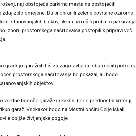
ošenj, naj obstoječa parkirna mesta na obstoječih
že zdaj zelo omejene. Da bi ohranili zelene površine oziroma
ižini stanovanjskih blokov, hkrati pa rešili problem parkiranja
 po izboru prostorskega načrtovalca pristopili k pripravi več
čja.
o gradnjo garažnih hiš za zagotavljanje obstoječih potreb v
Proces prostorskega načrtovanja bo pokazal, ali bodo
čstanovanjskih objektov.
do vredne bodoče garaže in kakšni bodo prednostni kriteriji,
dkup garaž. Vsekakor bodo na Mestni občini Celje iskali
vile boljše življenjske pogoje.