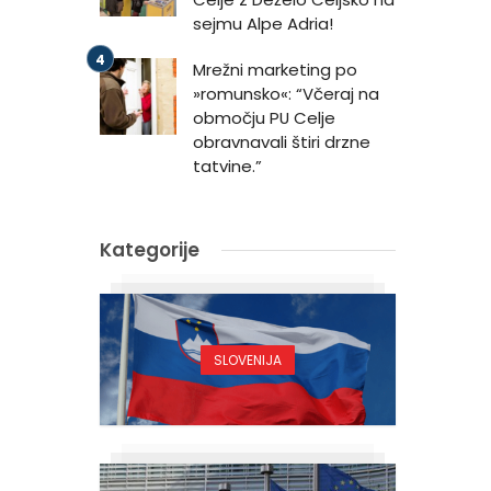
sejmu Alpe Adria!
Mrežni marketing po
»romunsko«: “Včeraj na
območju PU Celje
obravnavali štiri drzne
tatvine.”
Kategorije
SLOVENIJA