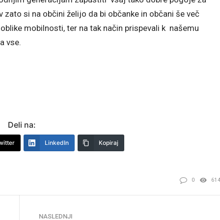
v zato si na občini želijo da bi občanke in občani še več
oblike mobilnosti, ter na tak način prispevali k našemu
za vse.
Deli na:
witter
LinkedIn
Kopiraj
0
61
NASLEDNJI