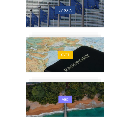
EVROPA
SVET
VEČ