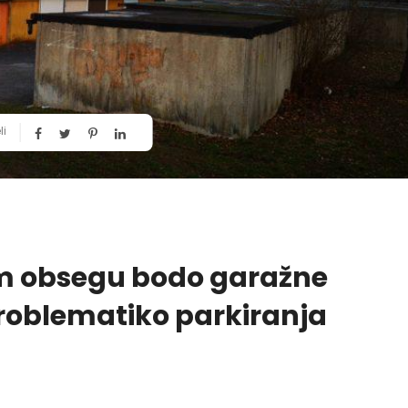
li
em obsegu bodo garažne
 problematiko parkiranja