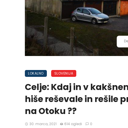
De
LOKALNO
SLOVENIJA
Celje: Kdaj in v kakšn
hiše reševale in rešile
na Otoku ??
30. marca, 2021
614 ogledi
0