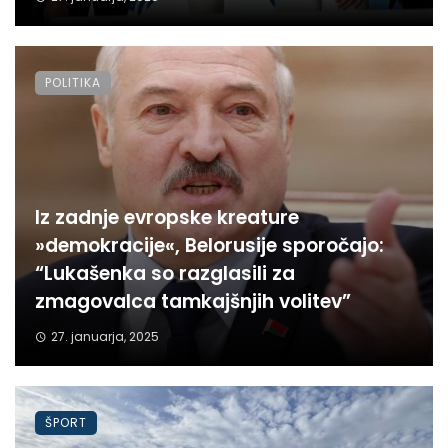
POLITIKA
Iz zadnje evropske kreature
»demokracije«, Belorusije sporočajo:
“Lukašenka so razglasili za
zmagovalca tamkajšnjih volitev”
27. januarja, 2025
ŠPORT