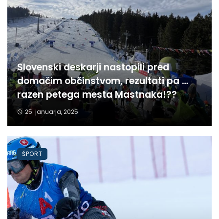
Slovenski deskarji nastopili pred
domačim občinstvom, rezultati pa …
razen petega mesta Mastnaka!??
25. januarja, 2025
ŠPORT