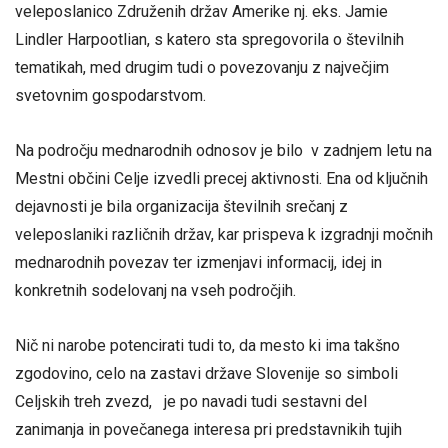
veleposlanico Združenih držav Amerike nj. eks. Jamie
Lindler Harpootlian, s katero sta spregovorila o številnih
tematikah, med drugim tudi o povezovanju z največjim
svetovnim gospodarstvom.
Na področju mednarodnih odnosov je bilo v zadnjem letu na
Mestni občini Celje izvedli precej aktivnosti. Ena od ključnih
dejavnosti je bila organizacija številnih srečanj z
veleposlaniki različnih držav, kar prispeva k izgradnji močnih
mednarodnih povezav ter izmenjavi informacij, idej in
konkretnih sodelovanj na vseh področjih.
Nič ni narobe potencirati tudi to, da mesto ki ima takšno
zgodovino, celo na zastavi države Slovenije so simboli
Celjskih treh zvezd, je po navadi tudi sestavni del
zanimanja in povečanega interesa pri predstavnikih tujih