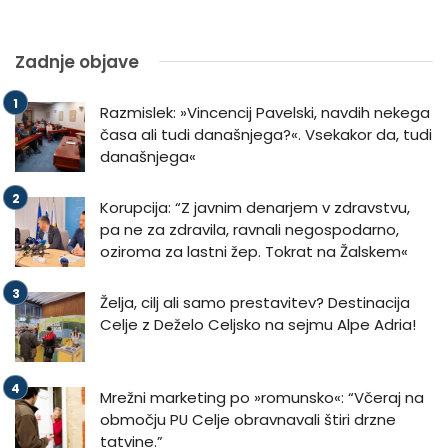
Zadnje objave
Razmislek: »Vincencij Pavelski, navdih nekega
časa ali tudi današnjega?«. Vsekakor da, tudi
današnjega«
Korupcija: “Z javnim denarjem v zdravstvu,
pa ne za zdravila, ravnali negospodarno,
oziroma za lastni žep. Tokrat na Žalskem«
Želja, cilj ali samo prestavitev? Destinacija
Celje z Deželo Celjsko na sejmu Alpe Adria!
Mrežni marketing po »romunsko«: “Včeraj na
območju PU Celje obravnavali štiri drzne
tatvine.”