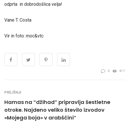
odprta in dobrodošlica velja!
Vane T. Costa
Vir in foto: moc&vtc
0
417
PREJŠNJI
Hamas na “džihad” pripravlja šestletne
otroke. Najdeno veliko število izvodov
»Mojega boja« v arabščini”