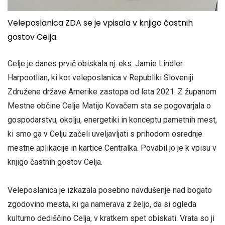
Veleposlanica ZDA se je vpisala v knjigo častnih
gostov Celja.
Celje je danes prvič obiskala nj. eks. Jamie Lindler
Harpootlian, ki kot veleposlanica v Republiki Sloveniji
Združene države Amerike zastopa od leta 2021. Z županom
Mestne občine Celje Matijo Kovačem sta se pogovarjala o
gospodarstvu, okolju, energetiki in konceptu pametnih mest,
ki smo ga v Celju začeli uveljavljati s prihodom osrednje
mestne aplikacije in kartice Centralka. Povabil jo je k vpisu v
knjigo častnih gostov Celja.
Veleposlanica je izkazala posebno navdušenje nad bogato
zgodovino mesta, ki ga namerava z željo, da si ogleda
kulturno dediščino Celja, v kratkem spet obiskati. Vrata so ji