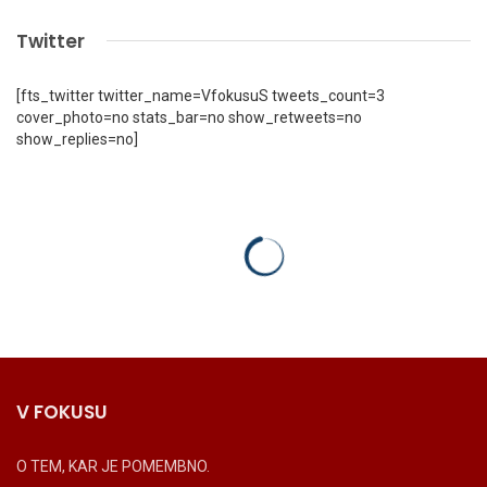
Twitter
[fts_twitter twitter_name=VfokusuS tweets_count=3
cover_photo=no stats_bar=no show_retweets=no
show_replies=no]
V FOKUSU
O TEM, KAR JE POMEMBNO.