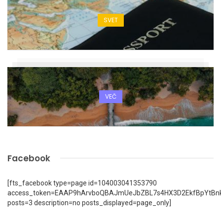
SVET
VEČ
Facebook
[fts_facebook type=page id=104003041353790
access_token=EAAP9hArvboQBAJmUeJbZBL7s4HX3D2EkfBpYtBn
posts=3 description=no posts_displayed=page_only]