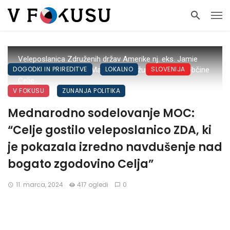
Veleposlanica Združenih držav Amerike nj. eks. Jamie
DOGODKI IN PRIREDITVE
LOKALNO
SLOVENIJA
Lindler Harpootlian in Matija Kovač, župan Mestne občine
Celje
V FOKUSU
ZUNANJA POLITIKA
Mednarodno sodelovanje MOC:
“Celje gostilo veleposlanico ZDA, ki
je pokazala izredno navdušenje nad
bogato zgodovino Celja”
11. marca, 2024
417 ogledi
0