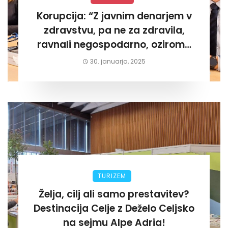
Korupcija: “Z javnim denarjem v
zdravstvu, pa ne za zdravila,
ravnali negospodarno, oziroma
za lastni žep. Tokrat na Žalskem«
30. januarja, 2025
TURIZEM
Želja, cilj ali samo prestavitev?
Destinacija Celje z Deželo Celjsko
na sejmu Alpe Adria!