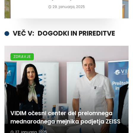
29. januarja, 2025
VEČ V:
DOGODKI IN PRIREDITVE
ZDRAVJE
VIDIM očesni center del prelomnega
mednarodnega mejnika podjetja ZEISS
27. januarja, 2025