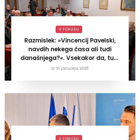
V FOKUSU
Razmislek: »Vincencij Pavelski,
navdih nekega časa ali tudi
današnjega?«. Vsekakor da, tudi
današnjega«
31. januarja, 2025
V FOKUSU