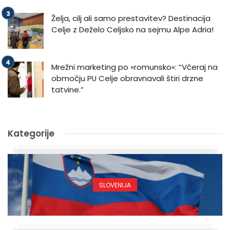
Želja, cilj ali samo prestavitev? Destinacija
Celje z Deželo Celjsko na sejmu Alpe Adria!
Mrežni marketing po »romunsko«: “Včeraj na
območju PU Celje obravnavali štiri drzne
tatvine.”
Kategorije
SLOVENIJA