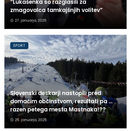
“Lukašenka so razglasili za
zmagovalca tamkajšnjih volitev”
27. januarja, 2025
ŠPORT
Slovenski deskarji nastopili pred
domačim občinstvom, rezultati pa …
razen petega mesta Mastnaka!??
25. januarja, 2025