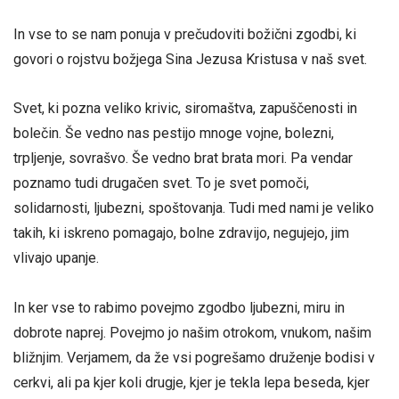
In vse to se nam ponuja v prečudoviti božični zgodbi, ki
govori o rojstvu božjega Sina Jezusa Kristusa v naš svet.
Svet, ki pozna veliko krivic, siromaštva, zapuščenosti in
bolečin. Še vedno nas pestijo mnoge vojne, bolezni,
trpljenje, sovrašvo. Še vedno brat brata mori. Pa vendar
poznamo tudi drugačen svet. To je svet pomoči,
solidarnosti, ljubezni, spoštovanja. Tudi med nami je veliko
takih, ki iskreno pomagajo, bolne zdravijo, negujejo, jim
vlivajo upanje.
In ker vse to rabimo povejmo zgodbo ljubezni, miru in
dobrote naprej. Povejmo jo našim otrokom, vnukom, našim
bližnjim. Verjamem, da že vsi pogrešamo druženje bodisi v
cerkvi, ali pa kjer koli drugje, kjer je tekla lepa beseda, kjer