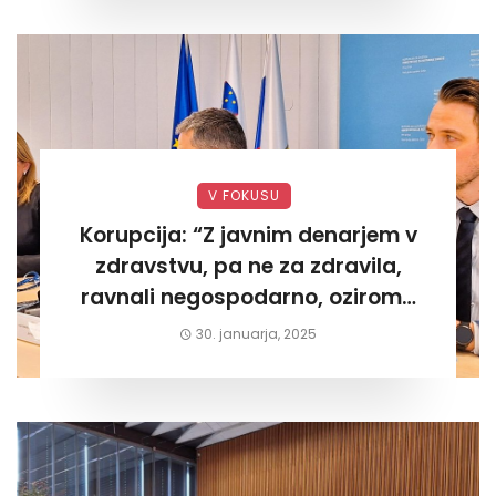
V FOKUSU
Korupcija: “Z javnim denarjem v
zdravstvu, pa ne za zdravila,
ravnali negospodarno, oziroma
za lastni žep. Tokrat na Žalskem«
30. januarja, 2025