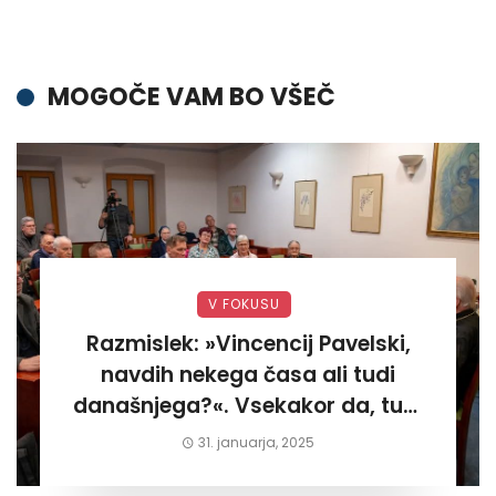
MOGOČE VAM BO VŠEČ
V FOKUSU
Razmislek: »Vincencij Pavelski,
navdih nekega časa ali tudi
današnjega?«. Vsekakor da, tudi
današnjega«
31. januarja, 2025