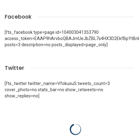
Facebook
[fts_facebook type=page id=104003041353790
access_token=EAAP9hArvboQBAJmUeJbZBL7s4HX3D2EkfBpYtBn
posts=3 description=no posts_displayed=page_only]
Twitter
[fts_twitter twitter_name=VfokusuS tweets_count=3
cover_photo=no stats_bar=no show_retweets=no
show_replies=no]