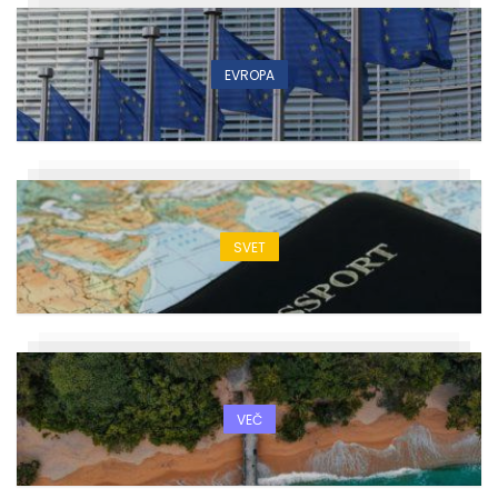
EVROPA
SVET
VEČ