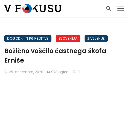
DOGODKI IN PRIREDITVE
SLOVENIJA
ŽIVLJENJE
Božično voščilo častnega škofa
Erniše
25. decembra, 2020
973 ogledi
0