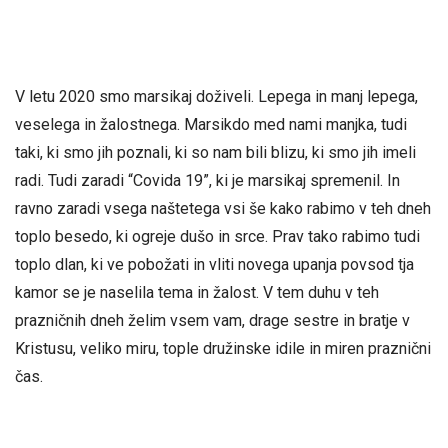
V letu 2020 smo marsikaj doživeli. Lepega in manj lepega,
veselega in žalostnega. Marsikdo med nami manjka, tudi
taki, ki smo jih poznali, ki so nam bili blizu, ki smo jih imeli
radi. Tudi zaradi “Covida 19”, ki je marsikaj spremenil. In
ravno zaradi vsega naštetega vsi še kako rabimo v teh dneh
toplo besedo, ki ogreje dušo in srce. Prav tako rabimo tudi
toplo dlan, ki ve pobožati in vliti novega upanja povsod tja
kamor se je naselila tema in žalost. V tem duhu v teh
prazničnih dneh želim vsem vam, drage sestre in bratje v
Kristusu, veliko miru, tople družinske idile in miren praznični
čas.