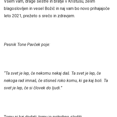
Vsem vam, drage sestre in bratje v Kristusu, želim
blagoslovljen in vesel Božič in naj vam bo novo prihajajoče
leto 2021, prežeto s srečo in zdravjem.
Pesnik Tone Pavček poje:
“Ta svet je lep, če nekomu nekaj daš. Ta svet je lep, če
nekoga rad imnaš, če stisneš roko komu, ki ga kaj boli. Ta
svet je lep, če si človek do ljudi.”
Temu ni kaj dodati, temu je potrebno slediti.