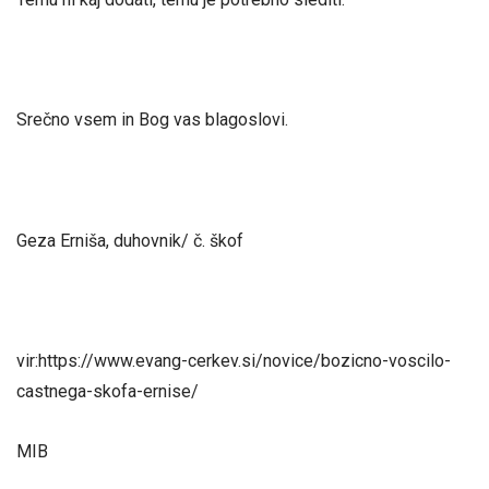
Srečno vsem in Bog vas blagoslovi.
Geza Erniša, duhovnik/ č. škof
vir:https://www.evang-cerkev.si/novice/bozicno-voscilo-
castnega-skofa-ernise/
MIB