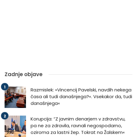
Zadnje objave
Razmislek: »Vincencij Pavelski, navdih nekega
časa ali tudi današnjega?«. Vsekakor da, tudi
današnjega«
Korupcija: “Z javnim denarjem v zdravstvu,
pa ne za zdravila, ravnali negospodarno,
oziroma za lastni žep. Tokrat na Žalskem«