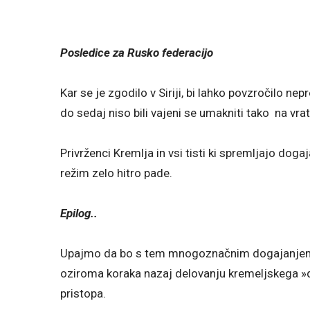
Posledice za Rusko federacijo
Kar se je zgodilo v Siriji, bi lahko povzročilo n
do sedaj niso bili vajeni se umakniti tako na vrat 
Privrženci Kremlja in vsi tisti ki spremljajo do
režim zelo hitro pade.
Epilog..
Upajmo da bo s tem mnogoznačnim dogajanjem, ka
oziroma koraka nazaj delovanju kremeljskega »d
pristopa.