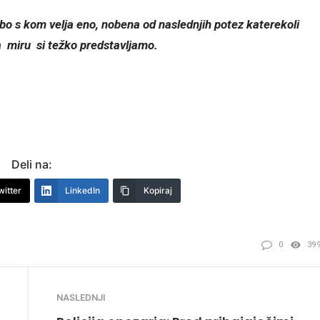
o s kom velja eno, nobena od naslednjih potez katerekoli
ga miru si težko predstavljamo.
Deli na:
witter
LinkedIn
Kopiraj
0
39
NASLEDNJI