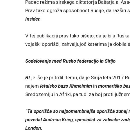
Padec režima sirskega diktatorja Bašarja al Asada
Prav tako ogroža sposobnost Rusije, da razširi 
Insider.
V tej publikaciji prav tako pišejo, da je bila Rusk
vojaški oporišči, zahvaljujoč katerima je dobila
Sodelovanje med Rusko federacijo in Sirijo
BI
je še je pritrdil temu, da je Sirija leta 2017
najem
letalsko bazo Khmeimim
in
mornariško baz
Sredozemlju in Afriki, pa tudi za boj proti južne
“Ta oporišča so najpomembnejša oporišča zunaj ne
povedal Andreas Krieg, specialist za zalivske zade
London.