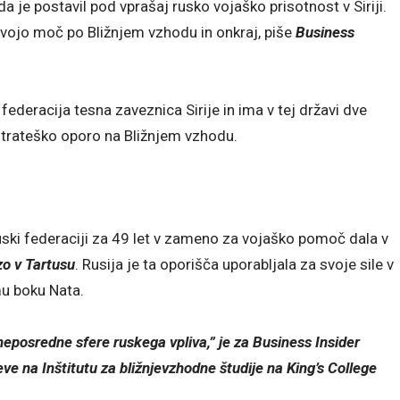
 je postavil pod vprašaj rusko vojaško prisotnost v Siriji.
svojo moč po Bližnjem vzhodu in onkraj, piše
Business
a federacija tesna zaveznica Sirije in ima v tej državi dve
 strateško oporo na Bližnjem vzhodu.
 Ruski federaciji za 49 let v zameno za vojaško pomoč dala v
o v Tartusu
. Rusija je ta oporišča uporabljala za svoje sile v
mu boku Nata.
posredne sfere ruskega vpliva,” je za Business Insider
ve na Inštitutu za bližnjevzhodne študije na King’s College