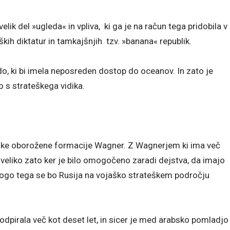
lik del »ugleda« in vpliva, ki ga je na račun tega pridobila v
kih diktatur in tamkajšnjih tzv. »banana« republik.
o, ki bi imela neposreden dostop do oceanov. In zato je
 s strateškega vidika.
ske oborožene formacije Wagner. Z Wagnerjem ki ima več
o veliko zato ker je bilo omogočeno zaradi dejstva, da imajo
nogo tega se bo Rusija na vojaško strateškem področju
odpirala več kot deset let, in sicer je med arabsko pomladjo