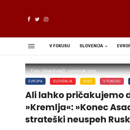
V FOKUSU
SLOVENIJA
EVRO
De
Foto: Unian(kolaž) -zaslonski izrez
EVROPA
SLOVENIJA
SVET
V FOKUSU
Ali lahko pričakujemo 
»Kremlja«: »Konec Asado
strateški neuspeh Rusk