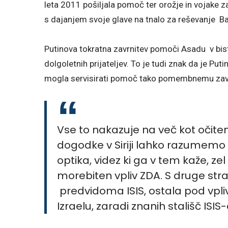
leta 2011 pošiljala pomoč ter orožje in vojake za 
s dajanjem svoje glave na tnalo za reševanje Ba
Putinova tokratna zavrnitev pomoči Asadu ​​v bis
dolgoletnih prijateljev. To je tudi znak da je Pu
mogla servisirati pomoč tako pomembnemu zav
Vse to nakazuje na več kot očite
dogodke v Siriji lahko razumemo 
optika, videz ki ga v tem kaže, ze
morebiten vpliv ZDA. S druge strani
predvidoma ISIS, ostala pod vpl
Izraelu, zaradi znanih stališč IS