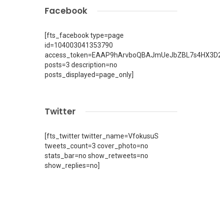
Facebook
[fts_facebook type=page
id=104003041353790
access_token=EAAP9hArvboQBAJmUeJbZBL7s4HX3D2
posts=3 description=no
posts_displayed=page_only]
Twitter
[fts_twitter twitter_name=VfokusuS
tweets_count=3 cover_photo=no
stats_bar=no show_retweets=no
show_replies=no]