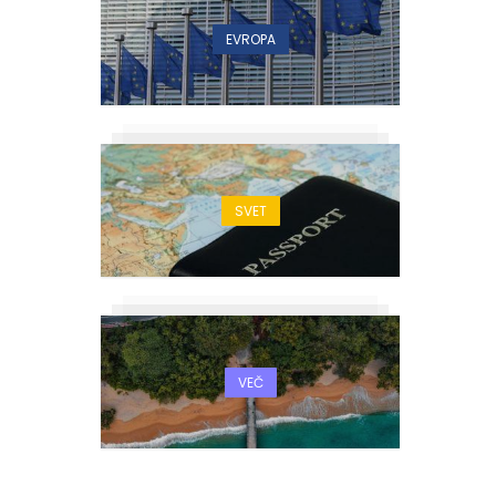
EVROPA
SVET
VEČ