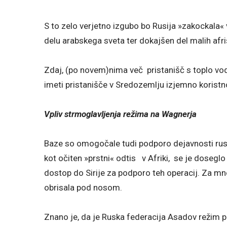
S to zelo verjetno izgubo bo Rusija »zakockala« ve
delu arabskega sveta ter dokajšen del malih afriš
Zdaj, (po novem)nima več pristanišč s toplo vod
imeti pristanišče v Sredozemlju izjemno koristno
Vpliv strmoglavljenja režima na Wagnerja
Baze so omogočale tudi podporo dejavnosti ru
kot očiten »prstni« odtis v Afriki, se je dosegl
dostop do Sirije za podporo teh operacij. Za m
obrisala pod nosom.
Znano je, da je Ruska federacija Asadov režim p