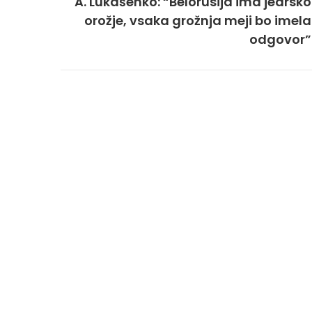
A. Lukašenko: “Belorusija ima jedrsko
orožje, vsaka grožnja meji bo imela
odgovor”