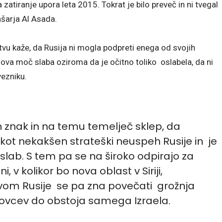
zatiranje upora leta 2015. Tokrat je bilo preveč in ni tvegal
šarja Al Asada.
tvu kaže, da Rusija ni mogla podpreti enega od svojih
tinova moč slaba oziroma da je očitno toliko oslabela, da ni
ezniku.
n znak in na temu temelječ sklep, da
kot nekakšen strateški neuspeh Rusije in je
l slab. S tem pa se na široko odpirajo za
, v kolikor bo nova oblast v Siriji,
ivom Rusije se pa zna povečati grožnja
IS-ovcev do obstoja samega Izraela.