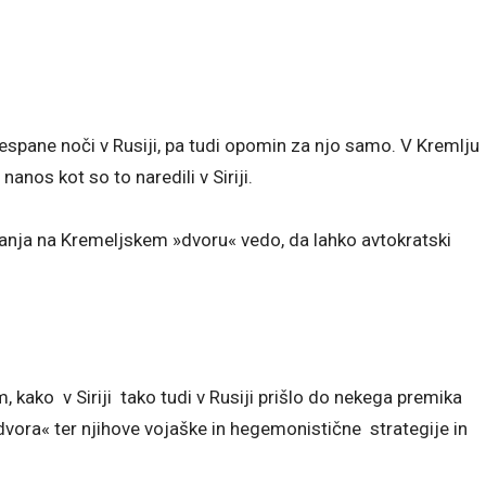
eprespane noči v Rusiji, pa tudi opomin za njo samo. V Kremlju
nanos kot so to naredili v Siriji.
gajanja na Kremeljskem »dvoru« vedo, da lahko avtokratski
ko v Siriji tako tudi v Rusiji prišlo do nekega premika
vora« ter njihove vojaške in hegemonistične strategije in