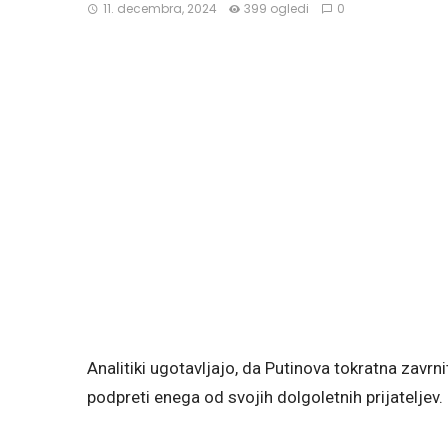
11. decembra, 2024
399 ogledi
0
Analitiki ugotavljajo, da Putinova tokratna zavr
podpreti enega od svojih dolgoletnih prijateljev.