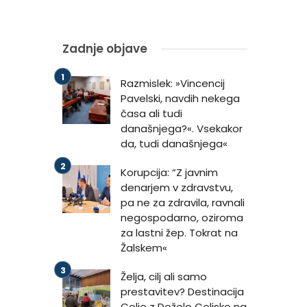
Zadnje objave
Razmislek: »Vincencij
Pavelski, navdih nekega
časa ali tudi
današnjega?«. Vsekakor
da, tudi današnjega«
Korupcija: “Z javnim
denarjem v zdravstvu,
pa ne za zdravila, ravnali
negospodarno, oziroma
za lastni žep. Tokrat na
Žalskem«
Želja, cilj ali samo
prestavitev? Destinacija
Celje z Deželo Celjsko na