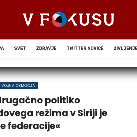
PA
SVET
ZDRAVJE
TWITTER NOVICE
ŽIVLJENJ
li
VOJNA OBMOČJA
drugačno politiko
vega režima v Siriji je
e federacije«