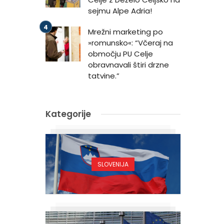
sejmu Alpe Adria!
Mrežni marketing po
»romunsko«: “Včeraj na
območju PU Celje
obravnavali štiri drzne
tatvine.”
Kategorije
SLOVENIJA