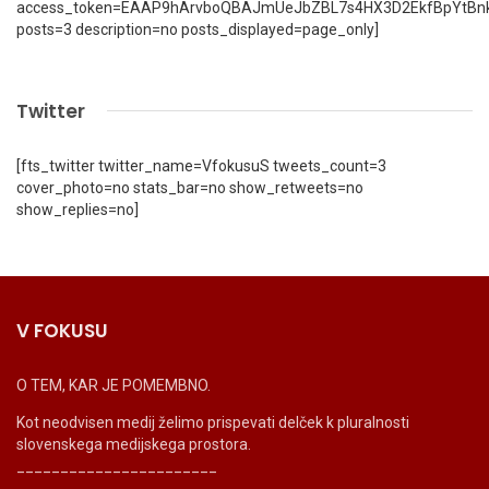
access_token=EAAP9hArvboQBAJmUeJbZBL7s4HX3D2EkfBpYtBn
posts=3 description=no posts_displayed=page_only]
Twitter
[fts_twitter twitter_name=VfokusuS tweets_count=3
cover_photo=no stats_bar=no show_retweets=no
show_replies=no]
V FOKUSU
O TEM, KAR JE POMEMBNO.
Kot neodvisen medij želimo prispevati delček k pluralnosti
slovenskega medijskega prostora.
_______________________