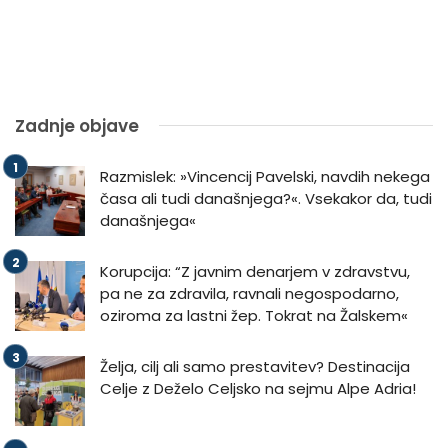
Zadnje objave
Razmislek: »Vincencij Pavelski, navdih nekega
časa ali tudi današnjega?«. Vsekakor da, tudi
današnjega«
Korupcija: “Z javnim denarjem v zdravstvu,
pa ne za zdravila, ravnali negospodarno,
oziroma za lastni žep. Tokrat na Žalskem«
Želja, cilj ali samo prestavitev? Destinacija
Celje z Deželo Celjsko na sejmu Alpe Adria!