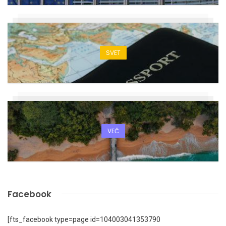
SVET
VEČ
Facebook
[fts_facebook type=page id=104003041353790