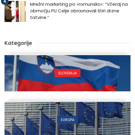
Mrežni marketing po »romunsko«: “Včeraj na
območju PU Celje obravnavali štiri drzne
tatvine.”
Kategorije
SLOVENIJA
EVROPA