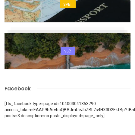
SVET
VEČ
Facebook
[fts_facebook type=page id=104003041353790
access_token=EAAP9hArvboQBAJmUeJbZBL7s4HX3D2EkfBpYtBn
posts=3 description=no posts_displayed=page_only]