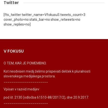
Twitter
[fts_twitter twitter_name=VfokusuS tweets_count=3
cover_photo=no stats_bar=no show_retweets=no
show_replies=no]
V FOKUSU
O TEM, KAR JE POMEMBNO.
Kot neodvisen medij želimo prispevati delček k pluralnosti
slovenskega medijskega prostora.
_______________________
Vpisan v razvid medijev
pod št. 2130 (odločba 61510-88/2017/2), dne 20.9.2017.
_______________________