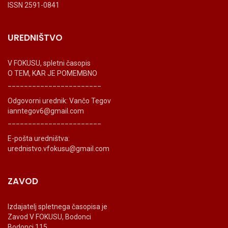
ISSN 2591-0841
UREDNIŠTVO
V FOKUSU, spletni časopis
O TEM, KAR JE POMEMBNO
_______________________
Odgovorni urednik: Vančo Tegov
ianntegov6@gmail.com
_______________________
E-pošta uredništva:
urednistvo.vfokusu@gmail.com
ZAVOD
Izdajatelj spletnega časopisa je
Zavod V FOKUSU, Bodonci
Bodonci 115