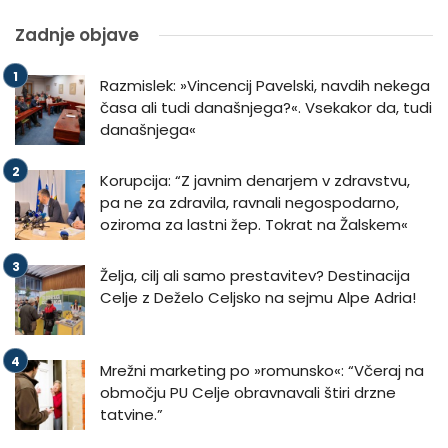
Zadnje objave
Razmislek: »Vincencij Pavelski, navdih nekega
časa ali tudi današnjega?«. Vsekakor da, tudi
današnjega«
Korupcija: “Z javnim denarjem v zdravstvu,
pa ne za zdravila, ravnali negospodarno,
oziroma za lastni žep. Tokrat na Žalskem«
Želja, cilj ali samo prestavitev? Destinacija
Celje z Deželo Celjsko na sejmu Alpe Adria!
Mrežni marketing po »romunsko«: “Včeraj na
območju PU Celje obravnavali štiri drzne
tatvine.”