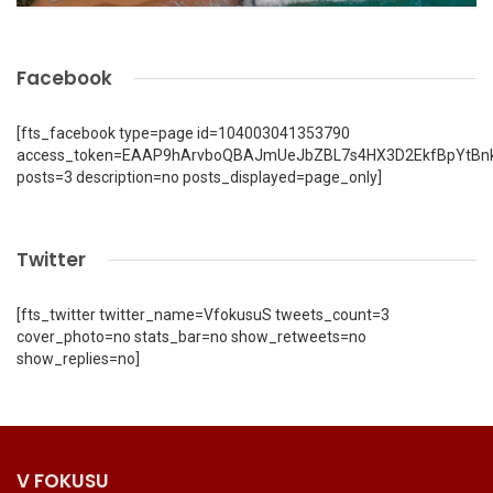
Facebook
[fts_facebook type=page id=104003041353790
access_token=EAAP9hArvboQBAJmUeJbZBL7s4HX3D2EkfBpYtBn
posts=3 description=no posts_displayed=page_only]
Twitter
[fts_twitter twitter_name=VfokusuS tweets_count=3
cover_photo=no stats_bar=no show_retweets=no
show_replies=no]
V FOKUSU