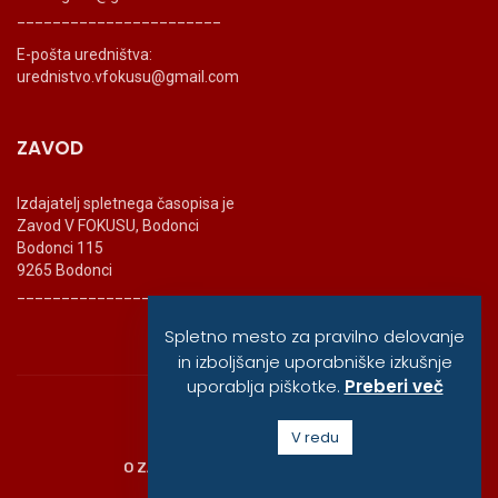
_______________________
E-pošta uredništva:
urednistvo.vfokusu@gmail.com
ZAVOD
Izdajatelj spletnega časopisa je
Zavod V FOKUSU, Bodonci
Bodonci 115
9265 Bodonci
_______________________
Spletno mesto za pravilno delovanje
in izboljšanje uporabniške izkušnje
uporablja piškotke.
Preberi več
© vfokusu, 2020
V redu
O ZAVODU
POLITIKA ZASEBNOSTI