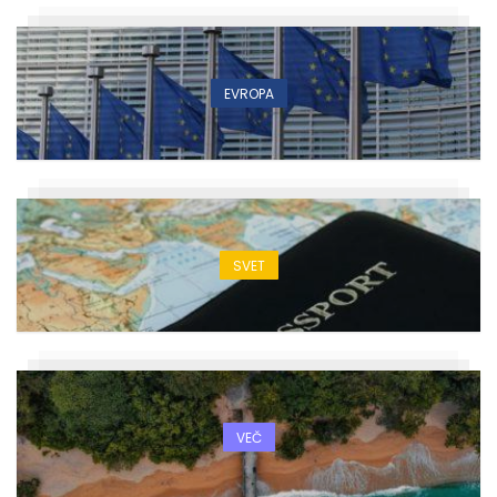
EVROPA
SVET
VEČ