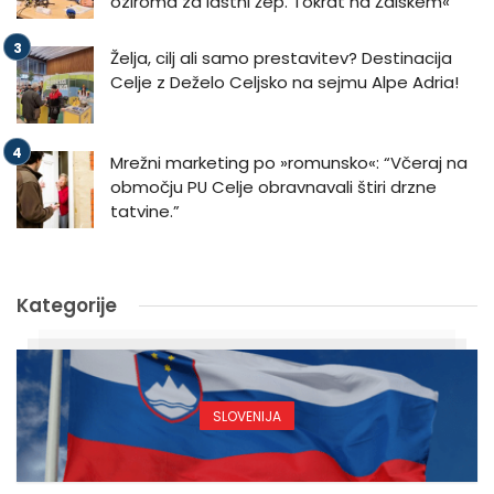
oziroma za lastni žep. Tokrat na Žalskem«
Želja, cilj ali samo prestavitev? Destinacija
Celje z Deželo Celjsko na sejmu Alpe Adria!
Mrežni marketing po »romunsko«: “Včeraj na
območju PU Celje obravnavali štiri drzne
tatvine.”
Kategorije
SLOVENIJA