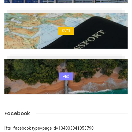
SVET
VEČ
Facebook
[fts_facebook type=page id=104003041353790