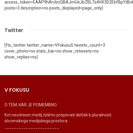
access_token=EAAP9hArvboQBAJmUeJbZBL7s4HX3D2EkfBpYtBn
posts=3 description=no posts_displayed=page_only]
Twitter
[fts_twitter twitter_name=VfokusuS tweets_count=3
cover_photo=no stats_bar=no show_retweets=no
show_replies=no]
V FOKUSU
O TEM, KAR JE POMEMBNO.
Kot neodvisen medij želimo prispevati delček k pluralnosti
slovenskega medijskega prostora.
_______________________