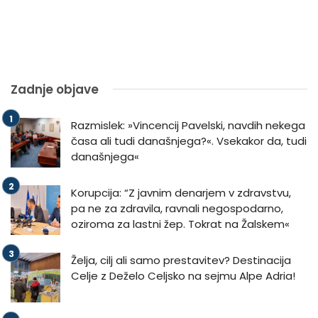
Zadnje objave
Razmislek: »Vincencij Pavelski, navdih nekega
časa ali tudi današnjega?«. Vsekakor da, tudi
današnjega«
Korupcija: “Z javnim denarjem v zdravstvu,
pa ne za zdravila, ravnali negospodarno,
oziroma za lastni žep. Tokrat na Žalskem«
Želja, cilj ali samo prestavitev? Destinacija
Celje z Deželo Celjsko na sejmu Alpe Adria!