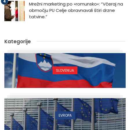
Mrežni marketing po »romunsko«: “Včeraj na
območju PU Celje obravnavali štiri drzne
tatvine.”
Kategorije
SLOVENIJA
EVROPA