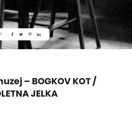
li
muzej – BOGKOV KOT /
LETNA JELKA