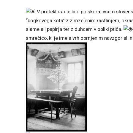
V preteklosti je bilo po skoraj vsem slove
“bogkovega kota” z zimzelenim rastlinjem, okrasje
slame ali papirja ter z duhcem v obliki ptiča.
smrečico, ki je imela vrh obrnjenim navzgor ali 