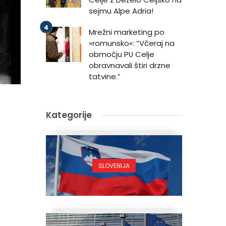
sejmu Alpe Adria!
Mrežni marketing po
»romunsko«: “Včeraj na
območju PU Celje
obravnavali štiri drzne
tatvine.”
Kategorije
SLOVENIJA