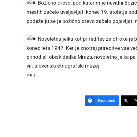
Božično drevo, pod katerim je nevidni Božiče
mestih začelo uveljavljati konec 19. stoletja po
podeželju se je božično drevo začelo pojavljat
Novoletna jelka kot prireditev za otroke je 
konec leta 1947. Ker je znotraj prireditve vse v
prihod ali obisk dedka Mraza, novoletna jelka p
vir: slovenski etnografski muzej
mib
Facebook
T