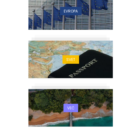
EVROPA
SVET
VEČ