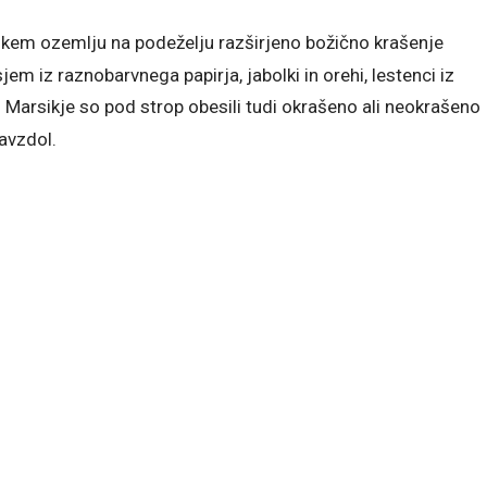
nskem ozemlju na podeželju razširjeno božično krašenje
m iz raznobarvnega papirja, jabolki in orehi, lestenci iz
Marsikje so pod strop obesili tudi okrašeno ali neokrašeno
navzdol.