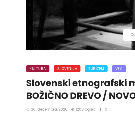
De
KULTURA
SLOVENIJA
TURIZEM
VEČ
Slovenski etnografski 
BOŽIČNO DREVO / NOVO
30. decembra, 2020
1208 ogledi
0