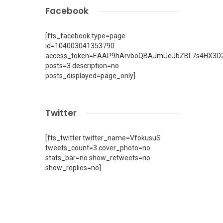
Facebook
[fts_facebook type=page
id=104003041353790
access_token=EAAP9hArvboQBAJmUeJbZBL7s4HX3D2
posts=3 description=no
posts_displayed=page_only]
Twitter
[fts_twitter twitter_name=VfokusuS
tweets_count=3 cover_photo=no
stats_bar=no show_retweets=no
show_replies=no]