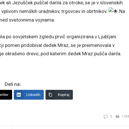
k ali Jezušček puščal darila za otroke, se je v slovenskih
d vplivom nemških uradnikov, trgovcev in obrtnikov.
Na
i med svetovnima vojnama.
bila po sovjetskem zgledu prvič organizirana v Ljubljani
ečji pomen pridobival dedek Mraz, se je preimenovala v
a je okrašeno drevo, pod katerim dedek Mraz pušča darila.
Deli na:
witter
LinkedIn
Kopiraj
0
120