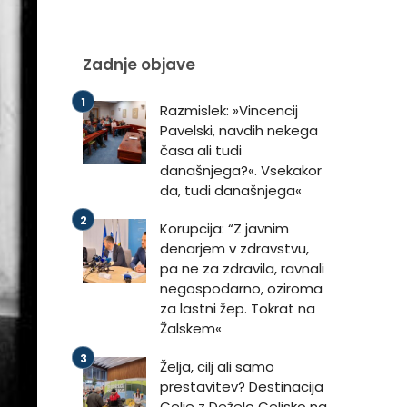
Zadnje objave
Razmislek: »Vincencij
Pavelski, navdih nekega
časa ali tudi
današnjega?«. Vsekakor
da, tudi današnjega«
Korupcija: “Z javnim
denarjem v zdravstvu,
pa ne za zdravila, ravnali
negospodarno, oziroma
za lastni žep. Tokrat na
Žalskem«
Želja, cilj ali samo
prestavitev? Destinacija
Celje z Deželo Celjsko na