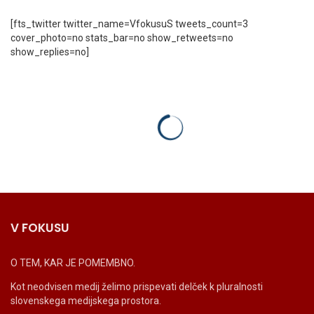
[fts_twitter twitter_name=VfokusuS tweets_count=3
cover_photo=no stats_bar=no show_retweets=no
show_replies=no]
V FOKUSU
O TEM, KAR JE POMEMBNO.
Kot neodvisen medij želimo prispevati delček k pluralnosti
slovenskega medijskega prostora.