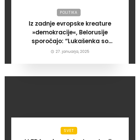
POLITIKA
Iz zadnje evropske kreature
»demokracije«, Belorusije
sporočajo: “Lukašenka so
razglasili za zmagovalca
27. januarja, 2025
tamkajšnjih volitev”
SVET