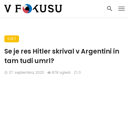
SVET
Se je res Hitler skrival v Argentini in
tam tudi umrl?
27. septembra, 2020
878 ogledi
0