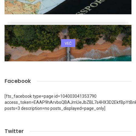
VEČ
Facebook
[fts_facebook type=page id=104003041353790
access_token=EAAP9hArvboQBAJmUeJbZBL7s4HX3D2EkfBpYtBn
posts=3 description=no posts_displayed=page_only]
Twitter