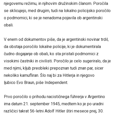
njegovemu režimu, in njihovim družinskim članom. Poročila
se sklicujejo, med drugim, tudi na lokalno policijsko poročilo
o podmornici, ki se je nenadoma pojavila ob argentinski
obali.
V enem od dokumentov piše, da je argentinski novinar trdil,
da obstaja poročilo lokalne policije, ki je dokumentirala
čudno dogajanje ob obali, ko sta pristali podmornici z
visokimi častniki in civilisti. Poročilo je celo sugeriralo, da je
med njimi, kljub preobleki prepoznan tudi znan par, sicer
nekoliko kamufliran. Šlo naj bi za Hitlerja in njegovo
ljubico Evo Braun, piše Independent.
Prvo poročilo o prihodu nacističnega führerja v Argentino
ima datum 21. september 1945, medtem ko je po uradni
različici takrat 56-letni Adolf Hitler štiri mesece prej, 30.