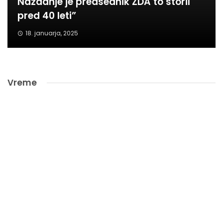
Nazadnje je predsednik ZDA to storil
pred 40 leti”
18. januarja, 2025
Vreme