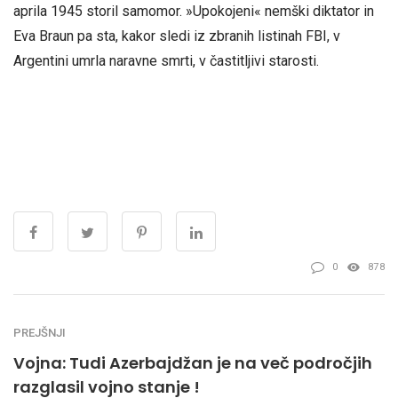
aprila 1945 storil samomor. »Upokojeni« nemški diktator in
Eva Braun pa sta, kakor sledi iz zbranih listinah FBI, v
Argentini umrla naravne smrti, v častitljivi starosti.
0
878
PREJŠNJI
Vojna: Tudi Azerbajdžan je na več področjih
razglasil vojno stanje !