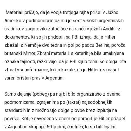
Materiali pričajo, da je vodja tretjega rajha prišel v Južno
Ameriko v podmornici in da mu je šest visokih argentinskih
uradnikov zagotovilo zatočišče na ranču v južnih Andih. Iz
dokumentov, ki so jih pridobili na FBI izhaja, da je Hitler
zbežal iz Nemčije dva tedna in pol po padcu Berlina, poroča
britanski Mirror. Zbrani materiali, s katerih je bila umaknjena
oznaka tajnosti, razkrivajo, da je FBI kljub temu še dolga leta
zbiral vse informacije, ki so kazale, da je Hitler res našel
varen pristan prav v Argentini.
Samo dejanje (pobeg) pa naj bi bilo organizirano z dvema
podmornicama, zgrajenima po (takrat) najsodobnejših
standardih in z možnostjo dolge plovbe brez izplutja na
površje. Kot je navedeno v enem od poročil, je Hitler prispel
v Argentino skupaj s 50 ljudmi, častniki, ki so bili lojalni