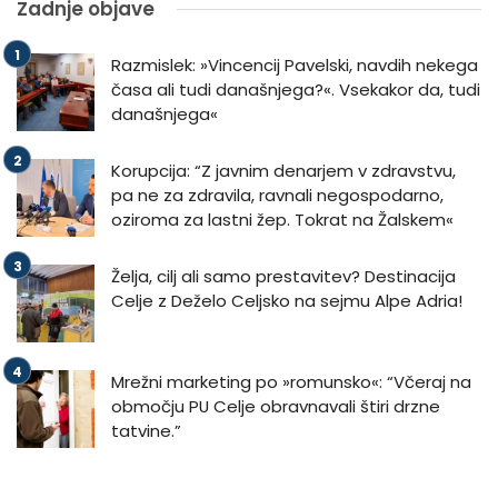
Zadnje objave
Razmislek: »Vincencij Pavelski, navdih nekega
časa ali tudi današnjega?«. Vsekakor da, tudi
današnjega«
Korupcija: “Z javnim denarjem v zdravstvu,
pa ne za zdravila, ravnali negospodarno,
oziroma za lastni žep. Tokrat na Žalskem«
Želja, cilj ali samo prestavitev? Destinacija
Celje z Deželo Celjsko na sejmu Alpe Adria!
Mrežni marketing po »romunsko«: “Včeraj na
območju PU Celje obravnavali štiri drzne
tatvine.”