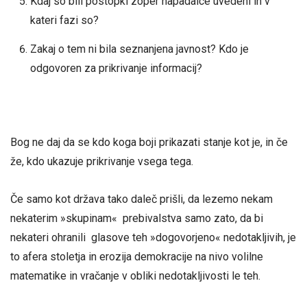
Kdaj so bili postopki zoper napadalce uvedeni in v
kateri fazi so?
Zakaj o tem ni bila seznanjena javnost? Kdo je
odgovoren za prikrivanje informacij?
Bog ne daj da se kdo koga boji prikazati stanje kot je, in če
že, kdo ukazuje prikrivanje vsega tega.
Če samo kot država tako daleč prišli, da lezemo nekam
nekaterim »skupinam« prebivalstva samo zato, da bi
nekateri ohranili glasove teh »dogovorjeno« nedotakljivih, je
to afera stoletja in erozija demokracije na nivo volilne
matematike in vračanje v obliki nedotakljivosti le teh.