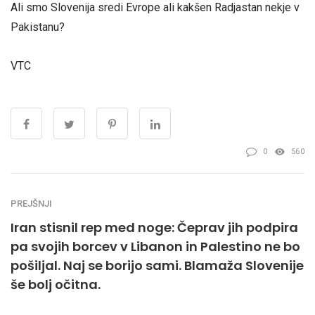
Ali smo Slovenija sredi Evrope ali kakšen Radjastan nekje v
Pakistanu?
VTC
0
560
PREJŠNJI
Iran stisnil rep med noge: Čeprav jih podpira
pa svojih borcev v Libanon in Palestino ne bo
pošiljal. Naj se borijo sami. Blamaža Slovenije
še bolj očitna.