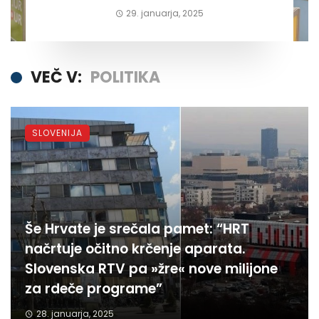
29. januarja, 2025
VEČ V:
POLITIKA
SLOVENIJA
Še Hrvate je srečala pamet: “HRT
načrtuje očitno krčenje aparata.
Slovenska RTV pa »žre« nove milijone
za rdeče programe”
28. januarja, 2025