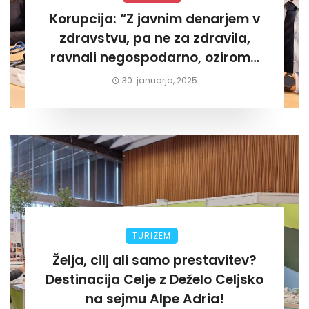
Korupcija: “Z javnim denarjem v
zdravstvu, pa ne za zdravila,
ravnali negospodarno, oziroma
za lastni žep. Tokrat na Žalskem«
30. januarja, 2025
TURIZEM
Želja, cilj ali samo prestavitev?
Destinacija Celje z Deželo Celjsko
na sejmu Alpe Adria!