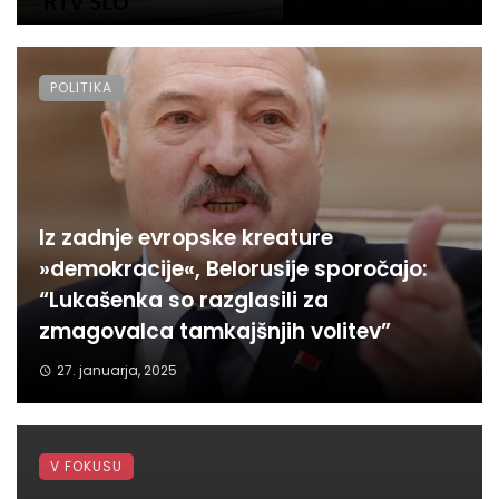
POLITIKA
Iz zadnje evropske kreature
»demokracije«, Belorusije sporočajo:
“Lukašenka so razglasili za
zmagovalca tamkajšnjih volitev”
27. januarja, 2025
V FOKUSU