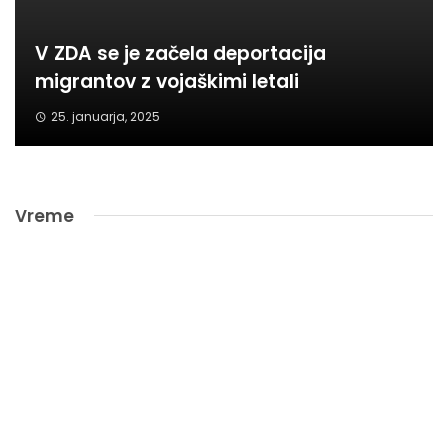
V ZDA se je začela deportacija
migrantov z vojaškimi letali
25. januarja, 2025
Vreme