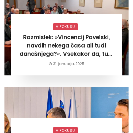
V FOKUSU
Razmislek: »Vincencij Pavelski,
navdih nekega časa ali tudi
današnjega?«. Vsekakor da, tudi
današnjega«
31. januarja, 2025
V FOKUSU