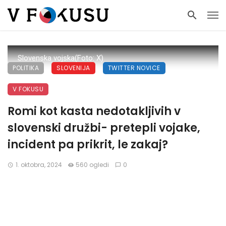
Slovenska vojska(Foto: X)
POLITIKA
SLOVENIJA
TWITTER NOVICE
V FOKUSU
Romi kot kasta nedotakljivih v
slovenski družbi- pretepli vojake,
incident pa prikrit, le zakaj?
1. oktobra, 2024
560 ogledi
0