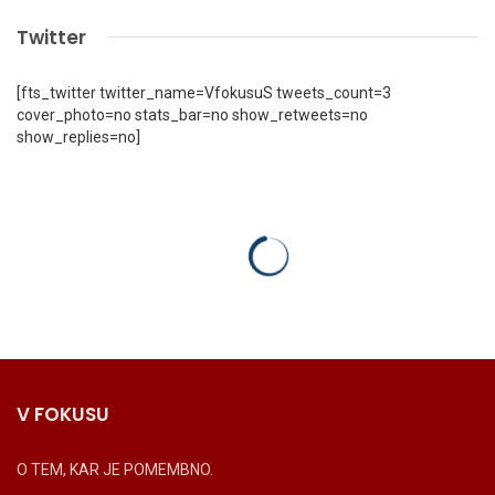
Twitter
[fts_twitter twitter_name=VfokusuS tweets_count=3
cover_photo=no stats_bar=no show_retweets=no
show_replies=no]
V FOKUSU
O TEM, KAR JE POMEMBNO.