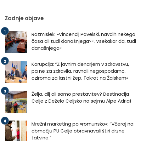
Zadnje objave
Razmislek: »Vincencij Pavelski, navdih nekega
časa ali tudi današnjega?«. Vsekakor da, tudi
današnjega«
Korupcija: “Z javnim denarjem v zdravstvu,
pa ne za zdravila, ravnali negospodarno,
oziroma za lastni žep. Tokrat na Žalskem«
Želja, cilj ali samo prestavitev? Destinacija
Celje z Deželo Celjsko na sejmu Alpe Adria!
Mrežni marketing po »romunsko«: “Včeraj na
območju PU Celje obravnavali štiri drzne
tatvine.”