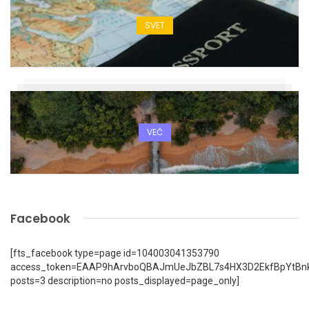
SVET
VEČ
Facebook
[fts_facebook type=page id=104003041353790
access_token=EAAP9hArvboQBAJmUeJbZBL7s4HX3D2EkfBpYtBn
posts=3 description=no posts_displayed=page_only]