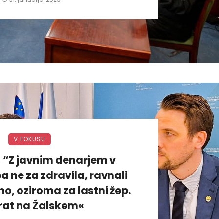
V FOKUSU
: “Z javnim denarjem v
a ne za zdravila, ravnali
, oziroma za lastni žep.
rat na Žalskem«