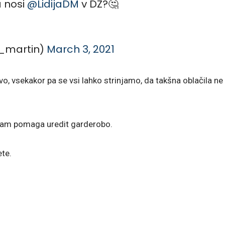
a nosi
@LidijaDM
v DZ?🤔
rajnc_martin)
March 3, 2021
o, vsekakor pa se vsi lahko strinjamo, da takšna oblačila ne
 vam pomaga uredit garderobo.
te.