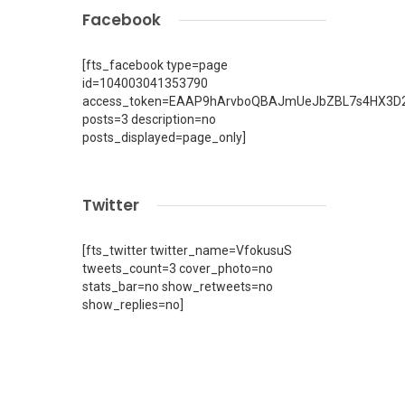
Facebook
[fts_facebook type=page
id=104003041353790
access_token=EAAP9hArvboQBAJmUeJbZBL7s4HX3D2
posts=3 description=no
posts_displayed=page_only]
Twitter
[fts_twitter twitter_name=VfokusuS
tweets_count=3 cover_photo=no
stats_bar=no show_retweets=no
show_replies=no]