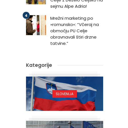
sejmu Alpe Adria!
Mrežni marketing po
»romunsko«: “Včeraj na
območju PU Celje
obravnavali štiri drzne
tatvine.”
Kategorije
SLOVENIJA