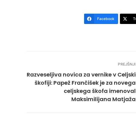
Facebook
T
PREJŠNJI
Razveseljiva novica za vernike v Celjski
škofiji: Papež Frančišek je za novega
celjskega škofa imenoval
Maksimilijana Matjaža