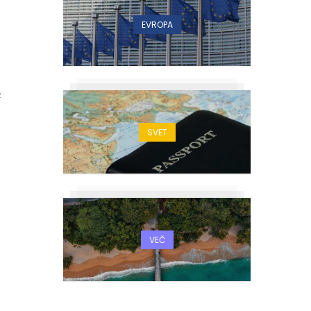
EVROPA
2
SVET
VEČ