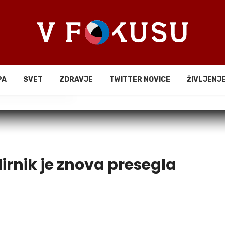
PA
SVET
ZDRAVJE
TWITTER NOVICE
ŽIVLJENJ
li
irnik je znova presegla