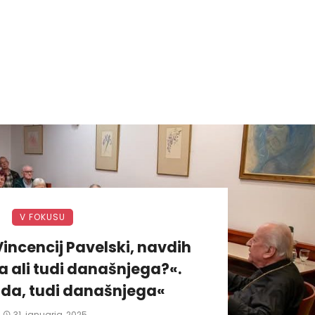
V FOKUSU
incencij Pavelski, navdih
 ali tudi današnjega?«.
da, tudi današnjega«
31. januarja, 2025