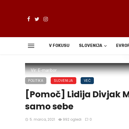
V FOKUSU
SLOVENIJA
EVRO
De
Vir: E-maribor
POLITIKA
SLOVENIJA
VEČ
[Pomoč] Lidija Divjak M
samo sebe
5. marca, 2021
992 ogledi
0