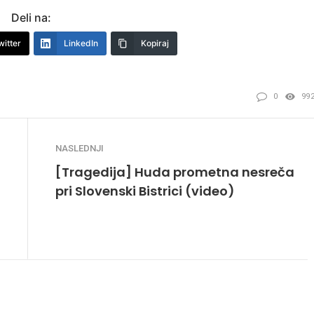
Deli na:
witter
LinkedIn
Kopiraj
0
99
NASLEDNJI
[Tragedija] Huda prometna nesreča
pri Slovenski Bistrici (video)