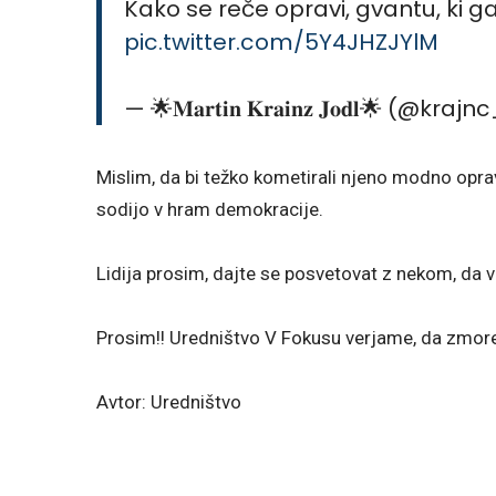
Kako se reče opravi, gvantu, ki g
pic.twitter.com/5Y4JHZJYlM
— 🌟𝐌𝐚𝐫𝐭𝐢𝐧 𝐊𝐫𝐚𝐢𝐧𝐳 𝐉𝐨𝐝𝐥🌟 (@k
Mislim, da bi težko kometirali njeno modno oprav
sodijo v hram demokracije.
Lidija prosim, dajte se posvetovat z nekom, da
Prosim!! Uredništvo V Fokusu verjame, da zmore
Avtor: Uredništvo