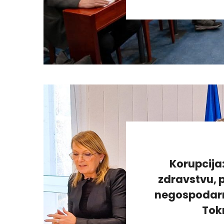
Korupcija
zdravstvu, p
negospodarno
Tok