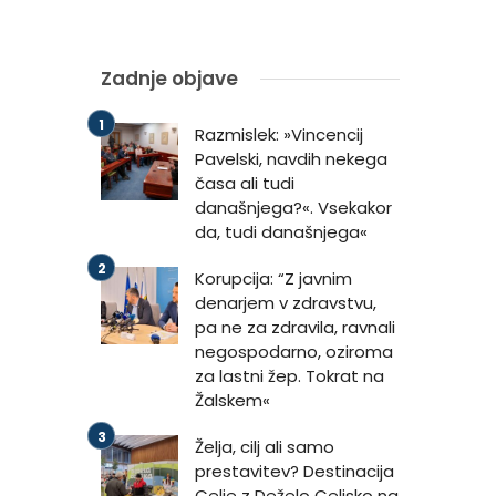
Zadnje objave
Razmislek: »Vincencij
Pavelski, navdih nekega
časa ali tudi
današnjega?«. Vsekakor
da, tudi današnjega«
Korupcija: “Z javnim
denarjem v zdravstvu,
pa ne za zdravila, ravnali
negospodarno, oziroma
za lastni žep. Tokrat na
Žalskem«
Želja, cilj ali samo
prestavitev? Destinacija
Celje z Deželo Celjsko na