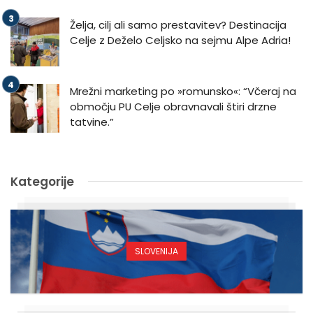
Želja, cilj ali samo prestavitev? Destinacija
Celje z Deželo Celjsko na sejmu Alpe Adria!
Mrežni marketing po »romunsko«: “Včeraj na
območju PU Celje obravnavali štiri drzne
tatvine.”
Kategorije
SLOVENIJA