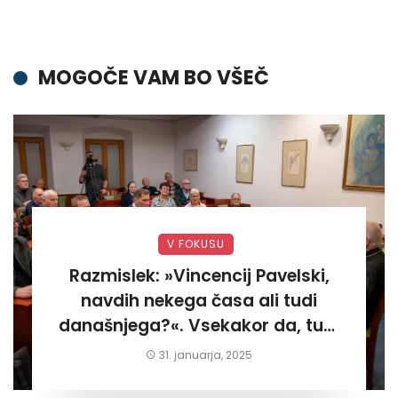
MOGOČE VAM BO VŠEČ
V FOKUSU
Razmislek: »Vincencij Pavelski,
navdih nekega časa ali tudi
današnjega?«. Vsekakor da, tudi
današnjega«
31. januarja, 2025