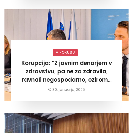
V FOKUSU
Korupcija: “Z javnim denarjem v
zdravstvu, pa ne za zdravila,
ravnali negospodarno, oziroma
za lastni žep. Tokrat na Žalskem«
30. januarja, 2025