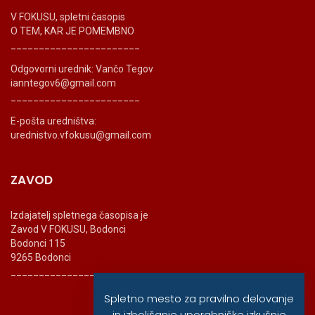
V FOKUSU, spletni časopis
O TEM, KAR JE POMEMBNO
_______________________
Odgovorni urednik: Vančo Tegov
ianntegov6@gmail.com
_______________________
E-pošta uredništva:
urednistvo.vfokusu@gmail.com
ZAVOD
Izdajatelj spletnega časopisa je
Zavod V FOKUSU, Bodonci
Bodonci 115
9265 Bodonci
_______________________
Spletno mesto za pravilno delovanje
in izboljšanje uporabniške izkušnje