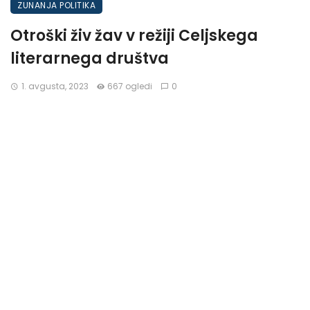
ZUNANJA POLITIKA
Otroški živ žav v režiji Celjskega
literarnega društva
1. avgusta, 2023
667 ogledi
0