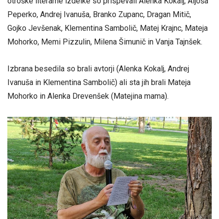
otroške literarne izdelke so prispevali Alenka Kokalj, Aljoša
Peperko, Andrej Ivanuša, Branko Zupanc, Dragan Mitič,
Gojko Jevšenak, Klementina Sambolič, Matej Krajnc, Mateja
Mohorko, Memi Pizzulin, Milena Šimunič in Vanja Tajnšek.
Izbrana besedila so brali avtorji (Alenka Kokalj, Andrej
Ivanuša in Klementina Sambolič) ali sta jih brali Mateja
Mohorko in Alenka Drevenšek (Matejina mama).