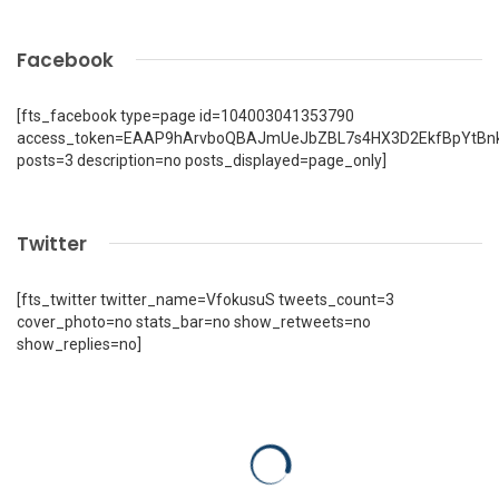
Facebook
[fts_facebook type=page id=104003041353790
access_token=EAAP9hArvboQBAJmUeJbZBL7s4HX3D2EkfBpYtBn
posts=3 description=no posts_displayed=page_only]
Twitter
[fts_twitter twitter_name=VfokusuS tweets_count=3
cover_photo=no stats_bar=no show_retweets=no
show_replies=no]