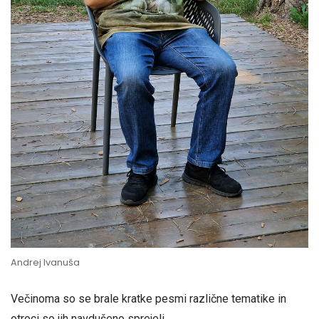
Andrej Ivanuša
Večinoma so se brale kratke pesmi različne tematike in
otroci so jih navdušeno sprejeli.