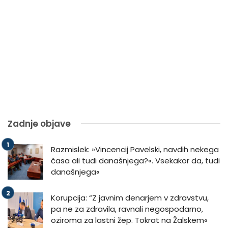
Zadnje objave
Razmislek: »Vincencij Pavelski, navdih nekega
časa ali tudi današnjega?«. Vsekakor da, tudi
današnjega«
Korupcija: “Z javnim denarjem v zdravstvu,
pa ne za zdravila, ravnali negospodarno,
oziroma za lastni žep. Tokrat na Žalskem«