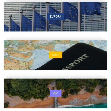
EVROPA
SVET
VEČ