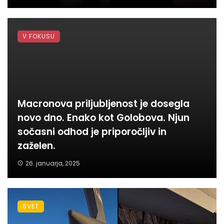
V FOKUSU
Macronova priljubljenost je dosegla
novo dno. Enako kot Golobova. Njun
sočasni odhod je priporočljiv in
zaželen.
26. januarja, 2025
SVET