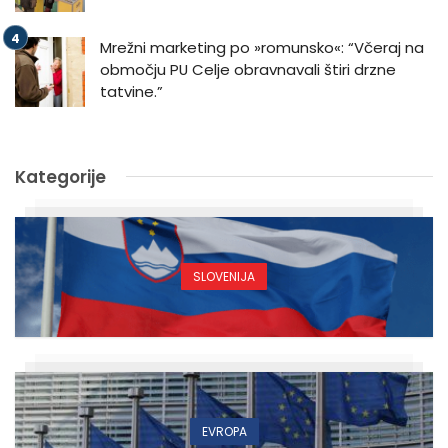
Mrežni marketing po »romunsko«: “Včeraj na
območju PU Celje obravnavali štiri drzne
tatvine.”
Kategorije
SLOVENIJA
EVROPA