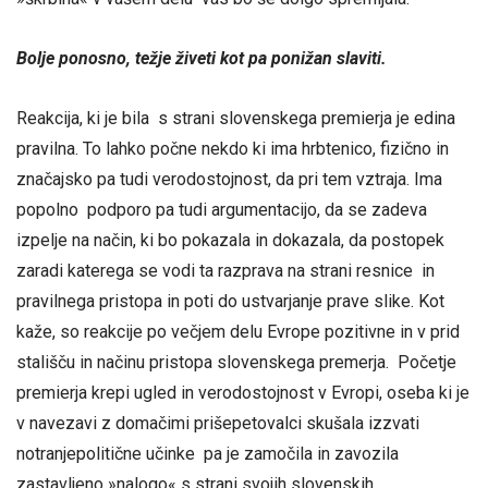
Bolje ponosno, težje živeti kot pa ponižan slaviti.
Reakcija, ki je bila s strani slovenskega premierja je edina
pravilna. To lahko počne nekdo ki ima hrbtenico, fizično in
značajsko pa tudi verodostojnost, da pri tem vztraja. Ima
popolno podporo pa tudi argumentacijo, da se zadeva
izpelje na način, ki bo pokazala in dokazala, da postopek
zaradi katerega se vodi ta razprava na strani resnice in
pravilnega pristopa in poti do ustvarjanje prave slike. Kot
kaže, so reakcije po večjem delu Evrope pozitivne in v prid
stališču in načinu pristopa slovenskega premerja. Početje
premierja krepi ugled in verodostojnost v Evropi, oseba ki je
v navezavi z domačimi prišepetovalci skušala izzvati
notranjepolitične učinke pa je zamočila in zavozila
zastavljeno »nalogo« s strani svojih slovenskih