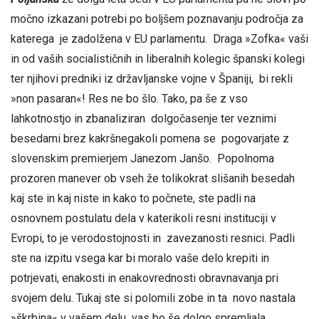
močno izkazani potrebi po boljšem poznavanju področja za
katerega je zadolžena v EU parlamentu. Draga »Zofka« vaši
in od vaših socialističnih in liberalnih kolegic španski kolegi
ter njihovi predniki iz državljanske vojne v Španiji, bi rekli
»non pasaran«! Res ne bo šlo. Tako, pa še z vso
lahkotnostjo in zbanaliziran dolgočasenje ter veznimi
besedami brez kakršnegakoli pomena se pogovarjate z
slovenskim premierjem Janezom Janšo. Popolnoma
prozoren manever ob vseh že tolikokrat slišanih besedah
kaj ste in kaj niste in kako to počnete, ste padli na
osnovnem postulatu dela v katerikoli resni instituciji v
Evropi, to je verodostojnosti in zavezanosti resnici. Padli
ste na izpitu vsega kar bi moralo vaše delo krepiti in
potrjevati, enakosti in enakovrednosti obravnavanja pri
svojem delu. Tukaj ste si polomili zobe in ta novo nastala
»škrbina« v vašem delu vas bo še dolgo spremljala.