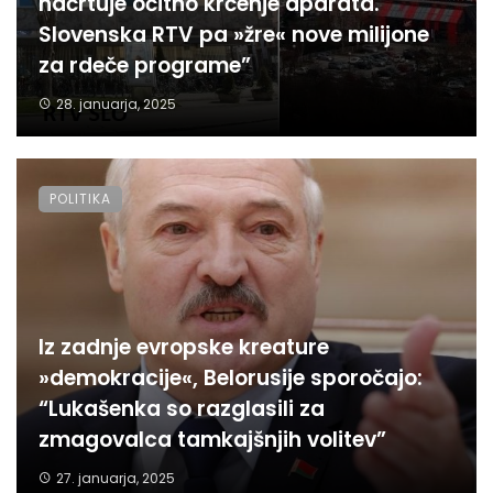
načrtuje očitno krčenje aparata.
Slovenska RTV pa »žre« nove milijone
za rdeče programe”
28. januarja, 2025
POLITIKA
Iz zadnje evropske kreature
»demokracije«, Belorusije sporočajo:
“Lukašenka so razglasili za
zmagovalca tamkajšnjih volitev”
27. januarja, 2025