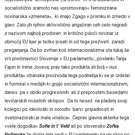
socialistično sramoto nas »promovirajo« feminizirana
novinarska »zmeneta«, ki imajo Zgago v priimku in zmedo v
glavi. Zato jih njihov aktivistično angažiran ceh celo nagradi
z nazivom najbolj prodoren in kritično pišoči novinar iz
območij EU kjer je težko pisati in od tega preživeti zaradi
preganjanja. Da bo zvrhan koš internacionalizma sta tukaj še
vrli predstavnici Slovenije v EU parlamentu , poslanki Tanja
Fajon in Irena Joveva, prav tako produkta ali bolj » nus
produkta« stranska proizvoda tega podnebja ki se je izdelal
in formiral v medijih ki gojijo socialistični internacionalizem,
danes pa v obliki progresivnih ali z preprostimi besedami
levičarskih miselnih sklopov. Da to neseš na pladenj svoji
kolegici po ideološki in sorodni barvi pripadnosti in
svetonazorski je mala »malica«. Čeprav glavna akterka tega
»vele dogodka«
Sofie in t’ Veld
ali po slovensko
Zofka
Poljanska
že dolga leta sedi v EU parlamentu pa ne slovi po