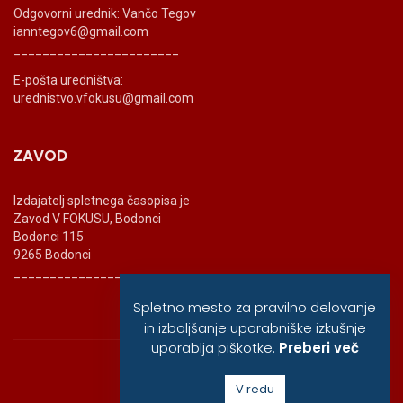
Odgovorni urednik: Vančo Tegov
ianntegov6@gmail.com
_______________________
E-pošta uredništva:
urednistvo.vfokusu@gmail.com
ZAVOD
Izdajatelj spletnega časopisa je
Zavod V FOKUSU, Bodonci
Bodonci 115
9265 Bodonci
_______________________
Spletno mesto za pravilno delovanje
in izboljšanje uporabniške izkušnje
uporablja piškotke.
Preberi več
© vfokusu, 2020
V redu