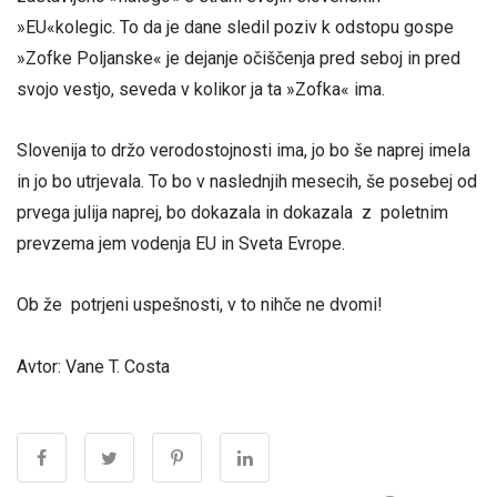
»EU«kolegic. To da je dane sledil poziv k odstopu gospe
»Zofke Poljanske« je dejanje očiščenja pred seboj in pred
svojo vestjo, seveda v kolikor ja ta »Zofka« ima.
Slovenija to držo verodostojnosti ima, jo bo še naprej imela
in jo bo utrjevala. To bo v naslednjih mesecih, še posebej od
prvega julija naprej, bo dokazala in dokazala z poletnim
prevzema jem vodenja EU in Sveta Evrope.
Ob že potrjeni uspešnosti, v to nihče ne dvomi!
Avtor: Vane T. Costa