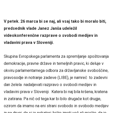
V petek. 26 marca bi se naj, ali vsaj tako bi moralo biti,
predsednik vlade Janez Janša udeležil
videokonferenčne razprave o svobodi medijev in
vladavini prava v Sloveniji.
Skupina Evropskega parlamenta za spremljanje spoštovanja
demokracije, pravne države in temeljnih pravic, ki deluje v
okviru parlamentarnega odbora za državljanske svoboščine,
pravosodje in notranje zadeve (LIBE), je namreč to zadevni
dan želela nadaljevati razpravo o svobodi medijev in
vladavini prava v Sloveniji. Katera bi naj bila kršena, kratena
in zatirana. Pa nič od tega kar bi bilo drugače kot drugje,
ozirom da imamo na eni strani svobodo in svobodo medijev
in na drugi, da si jo nekateri želijo imeti več ali mislijo, da jo