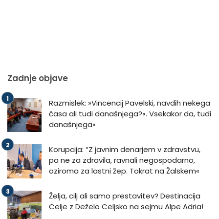
Zadnje objave
Razmislek: »Vincencij Pavelski, navdih nekega
časa ali tudi današnjega?«. Vsekakor da, tudi
današnjega«
Korupcija: “Z javnim denarjem v zdravstvu,
pa ne za zdravila, ravnali negospodarno,
oziroma za lastni žep. Tokrat na Žalskem«
Želja, cilj ali samo prestavitev? Destinacija
Celje z Deželo Celjsko na sejmu Alpe Adria!