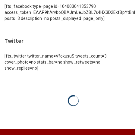
[fts_facebook type=page id=104003041353790
access_token=EAAP9hArvboQBAJmUeJbZBL7s4HX3D2EkfBpYtBn
posts=3 description=no posts_displayed=page_only]
Twitter
[fts_twitter twitter_name=VfokusuS tweets_count=3
cover_photo=no stats_bar=no show_retweets=no
show_replies=no]