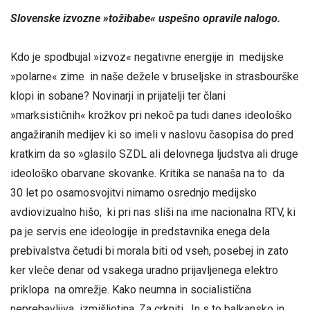
Slovenske izvozne »tožibabe« uspešno opravile nalogo.
Kdo je spodbujal »izvoz« negativne energije in medijske
»polarne« zime in naše dežele v bruseljske in strasbourške
klopi in sobane? Novinarji in prijatelji ter člani
»marksističnih« krožkov pri nekoč pa tudi danes ideološko
angažiranih medijev ki so imeli v naslovu časopisa do pred
kratkim da so »glasilo SZDL ali delovnega ljudstva ali druge
ideološko obarvane skovanke. Kritika se nanaša na to da
30 let po osamosvojitvi nimamo osrednjo medijsko
avdiovizualno hišo, ki pri nas sliši na ime nacionalna RTV, ki
pa je servis ene ideologije in predstavnika enega dela
prebivalstva četudi bi morala biti od vseh, posebej in zato
ker vleče denar od vsakega uradno prijavljenega elektro
priklopa na omrežje. Kako neumna in socialistična
neprebavljiva izmišljotina. Za crkniti. In s to balkansko in