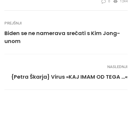
0
1244
PREJŠNJI
Biden se ne namerava srečati s Kim Jong-
unom
NASLEDNJI
{Petra Škarja} Virus »KAJ IMAM OD TEGA …«