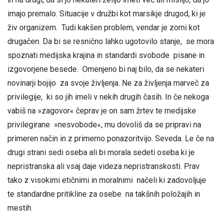
imajo premalo. Situacije v družbi kot marsikje drugod, ki je
živ organizem. Tudi kakšen problem, vendar je zorni kot
drugačen. Da bi se resnično lahko ugotovilo stanje, se mora
spoznati medijska krajina in standardi svobode pisane in
izgovorjene besede. Omenjeno bi naj bilo, da se nekateri
novinarji bojijo za svoje življenja. Ne za življenja marveč za
privilegije, ki so jih imeli v nekih drugih časih. In če nekoga
vabiš na »zagovor« čeprav je on sam žrtev te medijske
privilegirane »nesvobode«, mu dovoliš da se pripravi na
primeren način in z primerno ponazoritvijo. Seveda. Le če na
drugi strani sedi oseba ali bi morala sedeti oseba ki je
nepristranska ali vsaj daje videza nepristranskosti. Prav
tako z visokimi etičnimi in moralnimi načeli ki zadovoljuje
te standardne pritikline za osebe na takšnih položajih in
mestih.