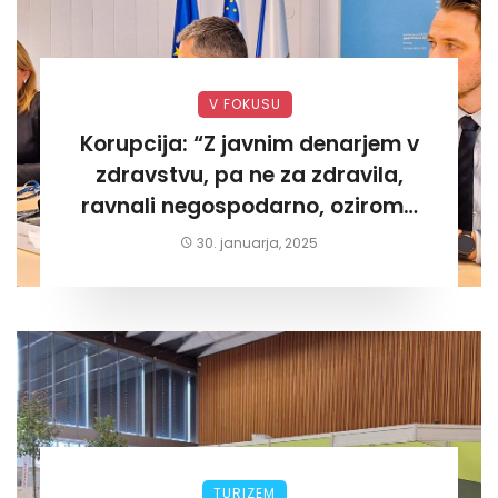
V FOKUSU
Korupcija: “Z javnim denarjem v
zdravstvu, pa ne za zdravila,
ravnali negospodarno, oziroma
za lastni žep. Tokrat na Žalskem«
30. januarja, 2025
TURIZEM