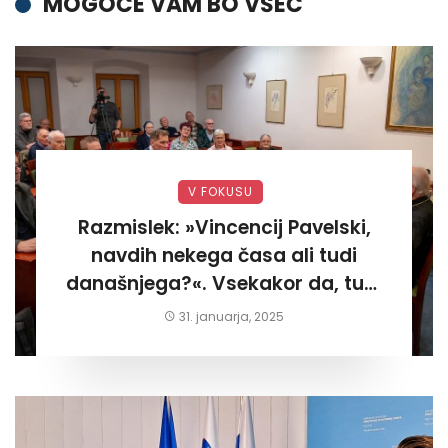
MOGOČE VAM BO VŠEČ
V FOKUSU
Razmislek: »Vincencij Pavelski,
navdih nekega časa ali tudi
današnjega?«. Vsekakor da, tudi
današnjega«
31. januarja, 2025