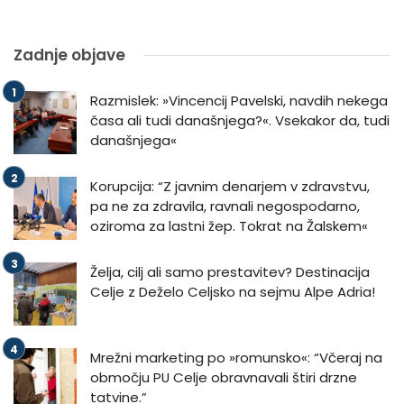
Zadnje objave
Razmislek: »Vincencij Pavelski, navdih nekega
časa ali tudi današnjega?«. Vsekakor da, tudi
današnjega«
Korupcija: “Z javnim denarjem v zdravstvu,
pa ne za zdravila, ravnali negospodarno,
oziroma za lastni žep. Tokrat na Žalskem«
Želja, cilj ali samo prestavitev? Destinacija
Celje z Deželo Celjsko na sejmu Alpe Adria!
Mrežni marketing po »romunsko«: “Včeraj na
območju PU Celje obravnavali štiri drzne
tatvine.”