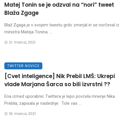
Matej Tonin se je odzval na “nori” tweet
Blaža Zgage
Blaž Zgaga je v svojem tweetu grdo zmerjal in se norčeval iz
ministra Mateja Tonina. ...
21. marca, 2021
TWITTER NOVICE
[Cvet inteligence] Nik Prebil LMŠ: Ukrepi
vlade Marjana Šarca so bili izvrstni ??
Ena izmed uporabnic Twittera je lepo povzela mnenje Nika
Prebila, zapisala je naslednje: Tole vas ...
19. marca, 2021