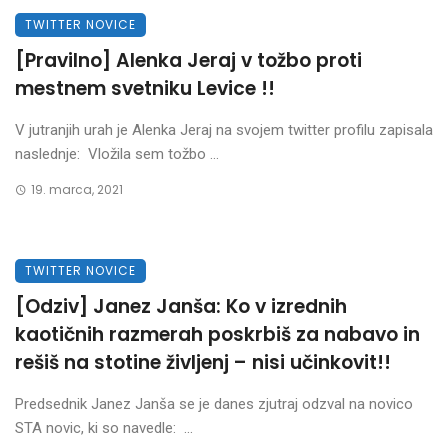
TWITTER NOVICE
[Pravilno] Alenka Jeraj v tožbo proti
mestnem svetniku Levice !!
V jutranjih urah je Alenka Jeraj na svojem twitter profilu zapisala
naslednje: Vložila sem tožbo ...
19. marca, 2021
TWITTER NOVICE
[Odziv] Janez Janša: Ko v izrednih
kaotičnih razmerah poskrbiš za nabavo in
rešiš na stotine življenj – nisi učinkovit!!
Predsednik Janez Janša se je danes zjutraj odzval na novico
STA novic, ki so navedle: ...