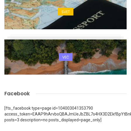
SVET
VEČ
Facebook
[fts_facebook type=page id=104003041353790
access_token=EAAP9hArvboQBAJmUeJbZBL7s4HX3D2EkfBpYtBn
posts=3 description=no posts_displayed=page_only]