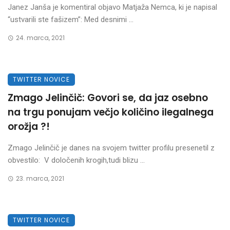
Janez Janša je komentiral objavo Matjaža Nemca, ki je napisal
“ustvarili ste fašizem”: Med desnimi ...
24. marca, 2021
TWITTER NOVICE
Zmago Jelinčič: Govori se, da jaz osebno
na trgu ponujam večjo količino ilegalnega
orožja ?!
Zmago Jelinčič je danes na svojem twitter profilu presenetil z
obvestilo: V določenih krogih,tudi blizu ...
23. marca, 2021
TWITTER NOVICE