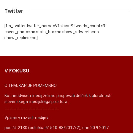
Twitter
[fts_twitter twitter_name=VfokusuS tweets_count=3
cover_photo=no stats_bar=no show_retweets=no
show_replies=no]
V FOKUSU
O TEM, KAR JE POMEMBNO.
Kot neodvisen medij želimo prispevati delček k pluralnosti
slovenskega medijskega prostora.
_______________________
Vpisan v razvid medijev
pod št. 2130 (odločba 61510-88/2017/2), dne 20.9.2017.