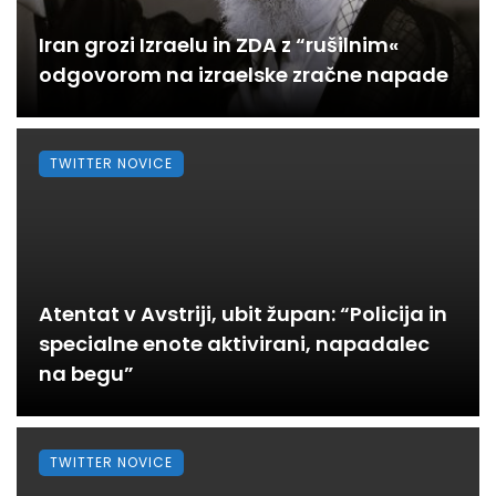
Iran grozi Izraelu in ZDA z “rušilnim«
odgovorom na izraelske zračne napade
TWITTER NOVICE
Atentat v Avstriji, ubit župan: “Policija in
specialne enote aktivirani, napadalec
na begu”
TWITTER NOVICE