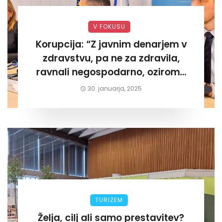
V FOKUSU
Korupcija: “Z javnim denarjem v
zdravstvu, pa ne za zdravila,
ravnali negospodarno, oziroma
za lastni žep. Tokrat na Žalskem«
30. januarja, 2025
TURIZEM
Želja, cilj ali samo prestavitev?