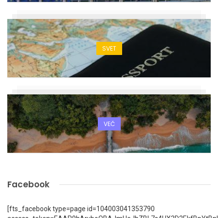
SVET
VEČ
Facebook
[fts_facebook type=page id=104003041353790