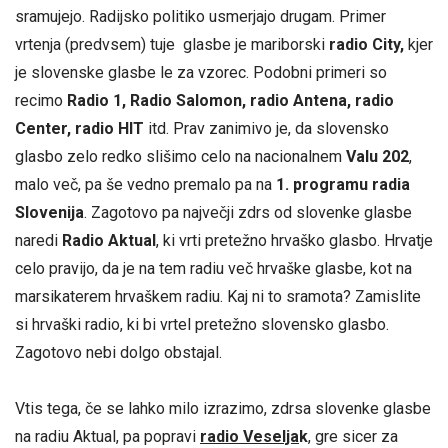
sramujejo. Radijsko politiko usmerjajo drugam. Primer
vrtenja (predvsem) tuje glasbe je mariborski
radio City,
kjer
je slovenske glasbe le za vzorec. Podobni primeri so
recimo
Radio 1, Radio Salomon, radio Antena, radio
Center, radio HIT
itd. Prav zanimivo je, da slovensko
glasbo zelo redko slišimo celo na nacionalnem
Valu 202
,
malo več, pa še vedno premalo pa na
1. programu radia
Slovenija
. Zagotovo pa največji zdrs od slovenke glasbe
naredi
Radio Aktual
, ki vrti pretežno hrvaško glasbo. Hrvatje
celo pravijo, da je na tem radiu več hrvaške glasbe, kot na
marsikaterem hrvaškem radiu. Kaj ni to sramota? Zamislite
si hrvaški radio, ki bi vrtel pretežno slovensko glasbo.
Zagotovo nebi dolgo obstajal.
Vtis tega, če se lahko milo izrazimo, zdrsa slovenke glasbe
na radiu Aktual, pa popravi
radio Veselja
k
, gre sicer za