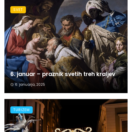
SVET
6. januar – praznik svetih treh kraljev
6. januarja, 2025
TURIZEM