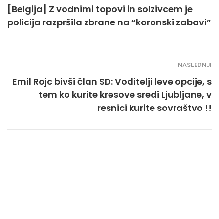
[Belgija] Z vodnimi topovi in ​​solzivcem je
policija razpršila zbrane na “koronski zabavi”
NASLEDNJI
Emil Rojc bivši član SD: Voditelji leve opcije, s
tem ko kurite kresove sredi Ljubljane, v
resnici kurite sovraštvo !!