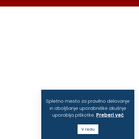
Spletno mesto za pravilno delovanje
in izboljšanje uporabniške izkušnje
uporablja piškotke.
Preberi več
V redu