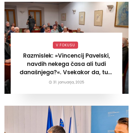
V FOKUSU
Razmislek: »Vincencij Pavelski,
navdih nekega časa ali tudi
današnjega?«. Vsekakor da, tudi
današnjega«
31. januarja, 2025