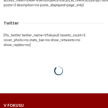
access_token=EAAP9hArvboQBAJmUeJbZBL7s4HX3D2EkfBpYtBn
posts=3 description=no posts_displayed=page_only]
Twitter
[fts_twitter twitter_name=VfokusuS tweets_count=3
cover_photo=no stats_bar=no show_retweets=no
show_replies=no]
V FOKUSU