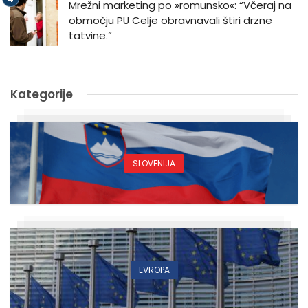
Mrežni marketing po »romunsko«: “Včeraj na
območju PU Celje obravnavali štiri drzne
tatvine.”
Kategorije
SLOVENIJA
EVROPA