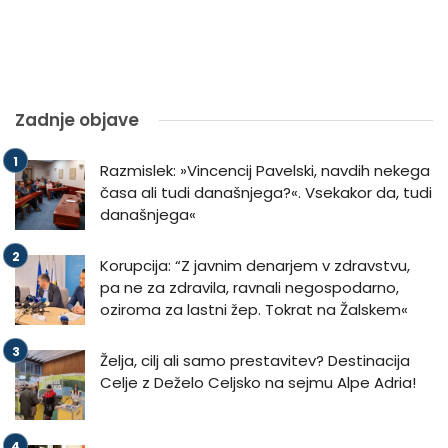
Zadnje objave
Razmislek: »Vincencij Pavelski, navdih nekega
časa ali tudi današnjega?«. Vsekakor da, tudi
današnjega«
Korupcija: “Z javnim denarjem v zdravstvu,
pa ne za zdravila, ravnali negospodarno,
oziroma za lastni žep. Tokrat na Žalskem«
Želja, cilj ali samo prestavitev? Destinacija
Celje z Deželo Celjsko na sejmu Alpe Adria!