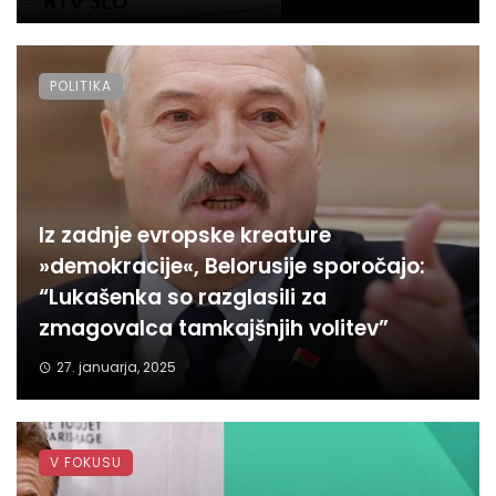
POLITIKA
Iz zadnje evropske kreature
»demokracije«, Belorusije sporočajo:
“Lukašenka so razglasili za
zmagovalca tamkajšnjih volitev”
27. januarja, 2025
V FOKUSU