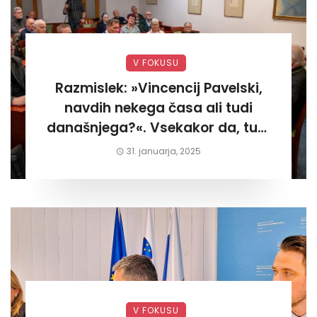
V FOKUSU
Razmislek: »Vincencij Pavelski,
navdih nekega časa ali tudi
današnjega?«. Vsekakor da, tudi
današnjega«
31. januarja, 2025
V FOKUSU