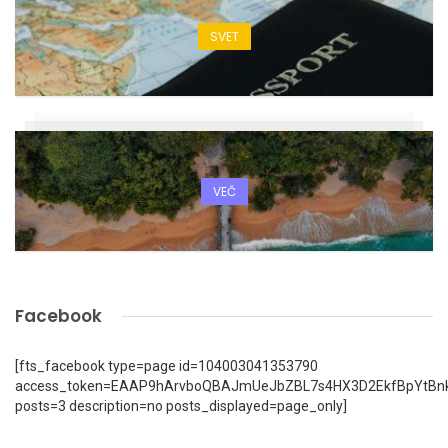
SVET
VEČ
Facebook
[fts_facebook type=page id=104003041353790
access_token=EAAP9hArvboQBAJmUeJbZBL7s4HX3D2EkfBpYtBn
posts=3 description=no posts_displayed=page_only]