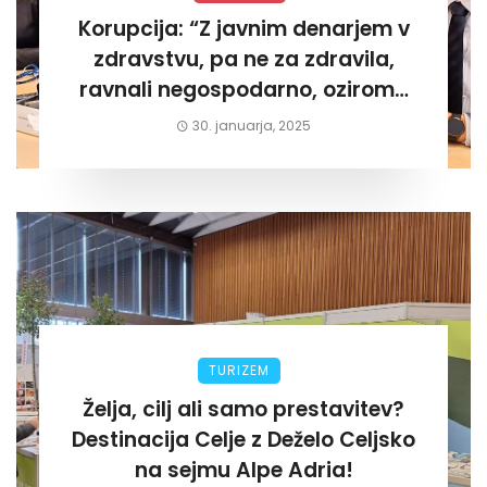
Korupcija: “Z javnim denarjem v
zdravstvu, pa ne za zdravila,
ravnali negospodarno, oziroma
za lastni žep. Tokrat na Žalskem«
30. januarja, 2025
TURIZEM
Želja, cilj ali samo prestavitev?
Destinacija Celje z Deželo Celjsko
na sejmu Alpe Adria!