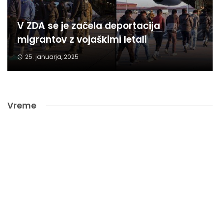
V ZDA se je začela deportacija
migrantov z vojaškimi letali
25. januarja, 2025
Vreme