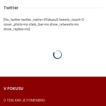
Twitter
[fts_twitter twitter_name=VfokusuS tweets_count=3
cover_photo=no stats_bar=no show_retweets=no
show_replies=no]
V FOKUSU
O TEM, KAR JE POMEMBNO.