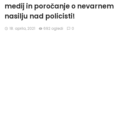
medij in poročanje o nevarnem
nasilju nad policisti!
18. aprila, 2021
692 ogledi
0