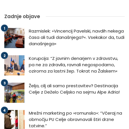
Zadnje objave
Razmislek: »Vincencij Pavelski, navdih nekega
časa ali tudi današnjega?«. Vsekakor da, tudi
današnjega«
Korupcija: “Z javnim denarjem v zdravstvu,
pa ne za zdravila, ravnali negospodarno,
oziroma za lastni žep. Tokrat na Žalskem«
Želja, cilj ali samo prestavitev? Destinacija
Celje z Deželo Celjsko na sejmu Alpe Adria!
Mrežni marketing po »romunsko«: “Včeraj na
območju PU Celje obravnavali štiri drzne
tatvine.”