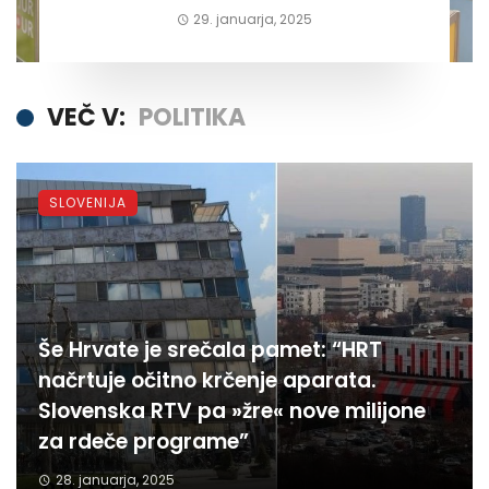
29. januarja, 2025
VEČ V:
POLITIKA
SLOVENIJA
Še Hrvate je srečala pamet: “HRT
načrtuje očitno krčenje aparata.
Slovenska RTV pa »žre« nove milijone
za rdeče programe”
28. januarja, 2025