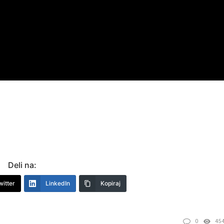
Deli na:
witter
LinkedIn
Kopiraj
0
45