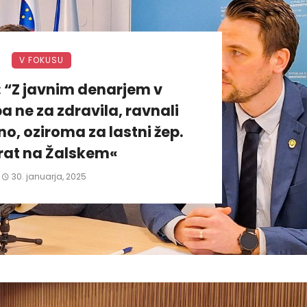
V FOKUSU
: “Z javnim denarjem v
a ne za zdravila, ravnali
, oziroma za lastni žep.
rat na Žalskem«
30. januarja, 2025