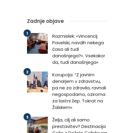
Zadnje objave
Razmislek: »Vincencij
Pavelski, navdih nekega
časa ali tudi
današnjega?«. Vsekakor
da, tudi današnjega«
Korupcija: “Z javnim
denarjem v zdravstvu,
pa ne za zdravila, ravnali
negospodarno, oziroma
za lastni žep. Tokrat na
Žalskem«
Želja, cilj ali samo
prestavitev? Destinacija
Celje z Deželo Celjsko na