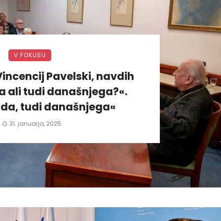
V FOKUSU
incencij Pavelski, navdih
 ali tudi današnjega?«.
da, tudi današnjega«
31. januarja, 2025