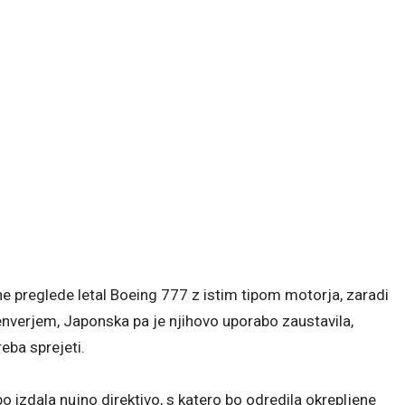
ne preglede letal Boeing 777 z istim tipom motorja, zaradi
enverjem, Japonska pa je njihovo uporabo zaustavila,
reba sprejeti.
o izdala nujno direktivo, s katero bo odredila okrepljene