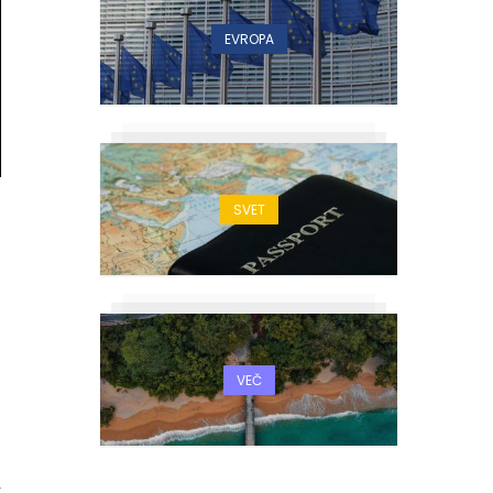
EVROPA
SVET
VEČ
4