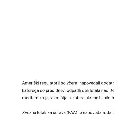
Ameriški regulatorji so včeraj napovedali dodat
katerega so pred dnevi odpadli deli letala nad D
medtem ko je razmišljala, katere ukrepe bi bilo t
Zvezna letalska uprava (FAA) je napovedala, da b