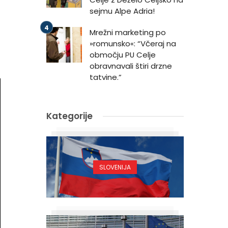
sejmu Alpe Adria!
Mrežni marketing po
»romunsko«: “Včeraj na
območju PU Celje
obravnavali štiri drzne
tatvine.”
Kategorije
SLOVENIJA