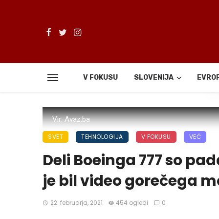
V FOKUSU
SLOVENIJA
EVRO
De
Vir: Avaz.ba
SVET
TEHNOLOGIJA
V FOKUSU
VEČ
Deli Boeinga 777 so pad
je bil video gorečega mo
22. februarja, 2021
454 ogledi
0