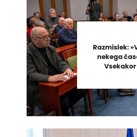
Razmislek: »V
nekega časa
Vsekakor 