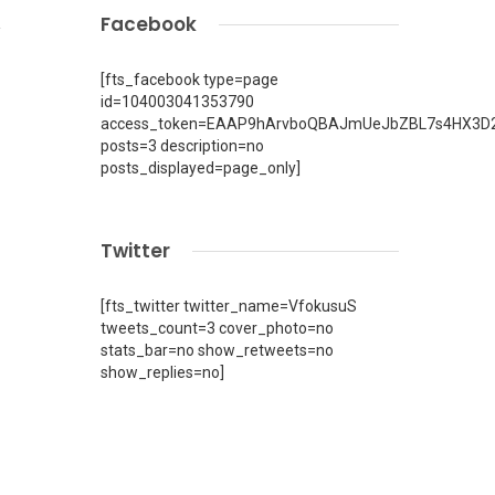
Facebook
[fts_facebook type=page
id=104003041353790
access_token=EAAP9hArvboQBAJmUeJbZBL7s4HX3D2
posts=3 description=no
posts_displayed=page_only]
Twitter
[fts_twitter twitter_name=VfokusuS
tweets_count=3 cover_photo=no
stats_bar=no show_retweets=no
show_replies=no]