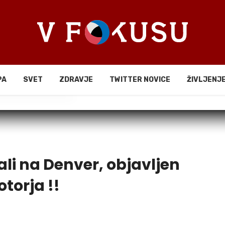
PA
SVET
ZDRAVJE
TWITTER NOVICE
ŽIVLJENJ
li
ali na Denver, objavljen
torja !!