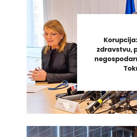
Korupcija
zdravstvu, p
negospodarno
Tok