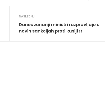
NASLEDNJI
Danes zunanji ministri razpravljajo o
novih sankcijah proti Rusiji !!