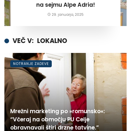
na sejmu Alpe Adria!
29. januarja, 2025
VEČ V:
LOKALNO
NOTRANJE ZADEVE
Mrežni marketing po »romunsko«:
“Včeraj na območju PU Celje
obravnavali štiri drzne tatvine.”