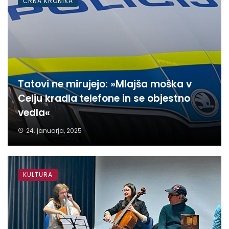
ČRNA KRONIKA
Tatovi ne mirujejo: »Mlajša moška v
Celju kradla telefone in se objestno
vedla«
24. januarja, 2025
KULTURA