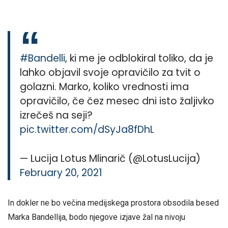
#Bandelli
, ki me je odblokiral toliko, da je
lahko objavil svoje opravičilo za tvit o
golazni. Marko, koliko vrednosti ima
opravičilo, če čez mesec dni isto žaljivko
izrečeš na seji?
pic.twitter.com/dSyJa8fDhL
— Lucija Lotus Mlinarič (@LotusLucija)
February 20, 2021
In dokler ne bo večina medijskega prostora obsodila besed
Marka Bandellija, bodo njegove izjave žal na nivoju