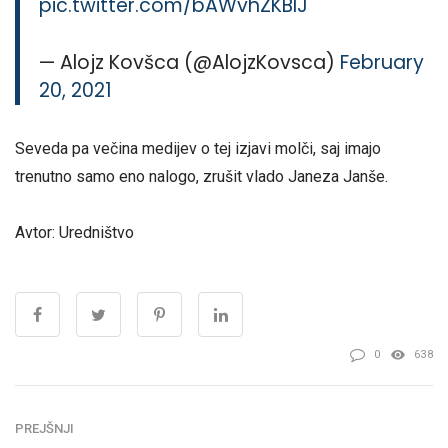
pic.twitter.com/bAWvhZKBIJ
— Alojz Kovšca (@AlojzKovsca)
February
20, 2021
Seveda pa večina medijev o tej izjavi molči, saj imajo
trenutno samo eno nalogo, zrušit vlado Janeza Janše.
Avtor: Uredništvo
0
638
PREJŠNJI