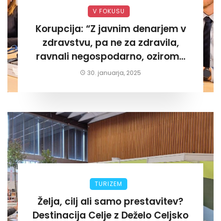
V FOKUSU
Korupcija: “Z javnim denarjem v
zdravstvu, pa ne za zdravila,
ravnali negospodarno, oziroma
za lastni žep. Tokrat na Žalskem«
30. januarja, 2025
TURIZEM
Želja, cilj ali samo prestavitev?
Destinacija Celje z Deželo Celjsko