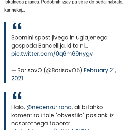
lokalnega pijanca. Podobnih izjav pa se je do sedaj nabralo,
kar nekaj…
Spomini spostljivega in uglajenega
gospoda Bandellija, ki to ni…
pic.twitter.com/0q6m69Hygv
— BorisovO (@BorisovO5)
February 21,
2021
Halo,
@necenzurirano
, ali bi lahko
komentirali tole "obvestilo" poslanki iz
nasprotnega tabora: