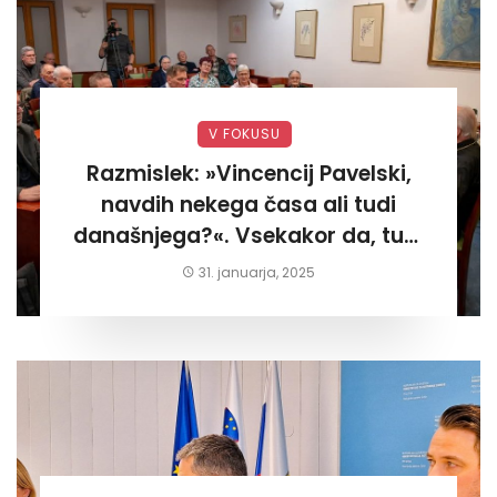
V FOKUSU
Razmislek: »Vincencij Pavelski,
navdih nekega časa ali tudi
današnjega?«. Vsekakor da, tudi
današnjega«
31. januarja, 2025