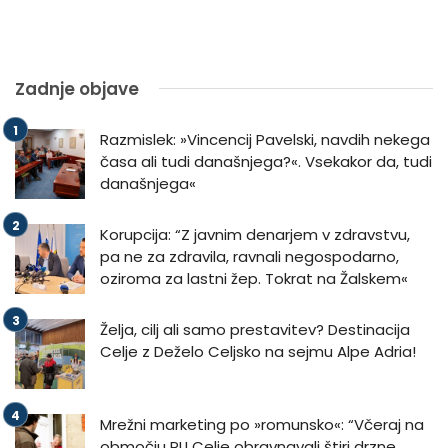
Zadnje objave
Razmislek: »Vincencij Pavelski, navdih nekega
časa ali tudi današnjega?«. Vsekakor da, tudi
današnjega«
Korupcija: “Z javnim denarjem v zdravstvu,
pa ne za zdravila, ravnali negospodarno,
oziroma za lastni žep. Tokrat na Žalskem«
Želja, cilj ali samo prestavitev? Destinacija
Celje z Deželo Celjsko na sejmu Alpe Adria!
Mrežni marketing po »romunsko«: “Včeraj na
območju PU Celje obravnavali štiri drzne