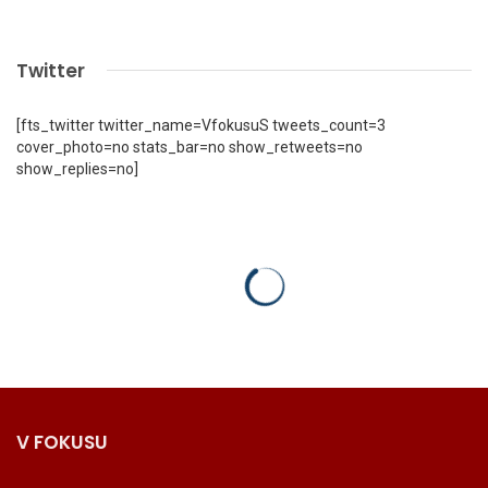
Twitter
[fts_twitter twitter_name=VfokusuS tweets_count=3
cover_photo=no stats_bar=no show_retweets=no
show_replies=no]
V FOKUSU