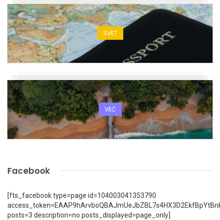
SVET
VEČ
Facebook
[fts_facebook type=page id=104003041353790
access_token=EAAP9hArvboQBAJmUeJbZBL7s4HX3D2EkfBpYtBn
posts=3 description=no posts_displayed=page_only]