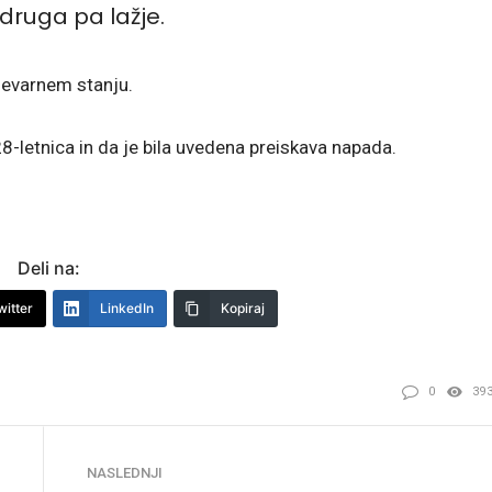
druga pa lažje.
nevarnem stanju.
 28-letnica in da je bila uvedena preiskava napada.
Deli na:
witter
LinkedIn
Kopiraj
0
39
NASLEDNJI