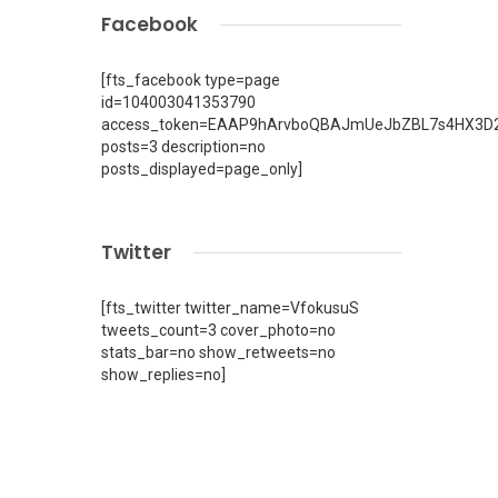
Facebook
[fts_facebook type=page
id=104003041353790
access_token=EAAP9hArvboQBAJmUeJbZBL7s4HX3D2
posts=3 description=no
posts_displayed=page_only]
Twitter
[fts_twitter twitter_name=VfokusuS
tweets_count=3 cover_photo=no
stats_bar=no show_retweets=no
show_replies=no]