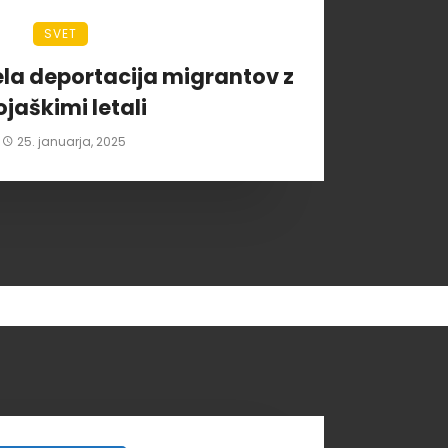
SVET
ela deportacija migrantov z
ojaškimi letali
25. januarja, 2025