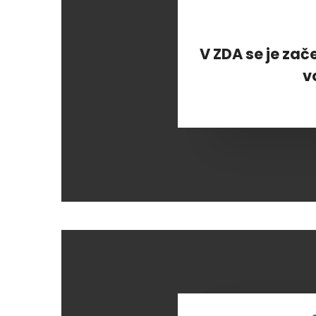
V ZDA se je zač
v