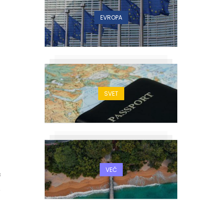
EVROPA
SVET
VEČ
3