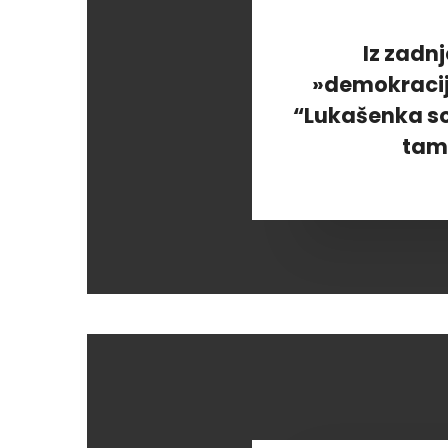
Iz zadn
»demokracije
“Lukašenka so
tamk