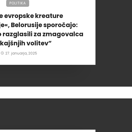
POLITIKA
je evropske kreature
«, Belorusije sporočajo:
 razglasili za zmagovalca
ajšnjih volitev”
27. januarja, 2025