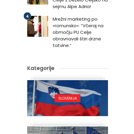
sejmu Alpe Adria!
Mrežni marketing po
»romunsko«: “Včeraj na
območju PU Celje
obravnavali štiri drzne
tatvine.”
Kategorije
SLOVENIJA