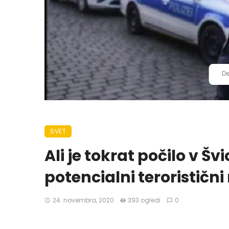
De
SVET
Ali je tokrat počilo v Švi
potencialni terorističn
24. novembra, 2020
393 ogledi
0