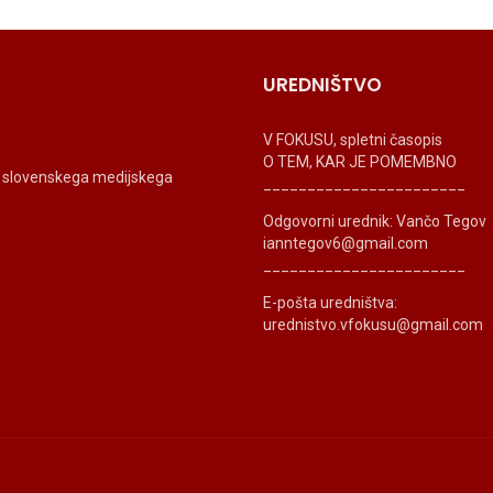
UREDNIŠTVO
V FOKUSU, spletni časopis
O TEM, KAR JE POMEMBNO
ti slovenskega medijskega
_______________________
Odgovorni urednik: Vančo Tegov
ianntegov6@gmail.com
_______________________
E-pošta uredništva:
urednistvo.vfokusu@gmail.com