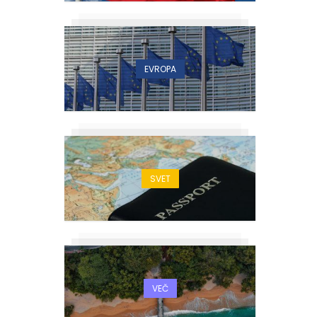
EVROPA
SVET
VEČ