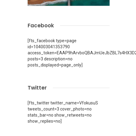
Facebook
[fts_facebook type=page
id=104003041353790
access_token=EAAP9hArvboQBAJmUeJbZBL7s4HX3D2
posts=3 description=no
posts_displayed=page_only]
Twitter
[fts_twitter twitter_name=VfokusuS
tweets_count=3 cover_photo=no
stats_bar=no show_retweets=no
show_replies=no]