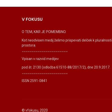
V FOKUSU
O TEM, KAR JE POMEMBNO.
Kot neodvisen medij želimo prispevati delček k pluralnos
prostora.
_______________________
Vpisan v razvid medijev
pod št. 2130 (odločba 61510-88/2017/2), dne 20.9.2017.
_______________________
ISSN 2591-0841
© vfokusu, 2020