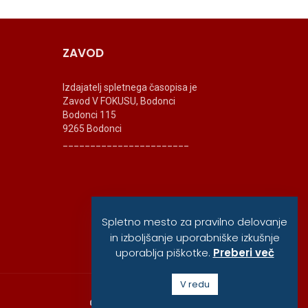
ZAVOD
Izdajatelj spletnega časopisa je
Zavod V FOKUSU, Bodonci
Bodonci 115
9265 Bodonci
_______________________
Spletno mesto za pravilno delovanje
in izboljšanje uporabniške izkušnje
uporablja piškotke.
Preberi več
V redu
O ZAVODU
POLITIKA ZASEBNOSTI