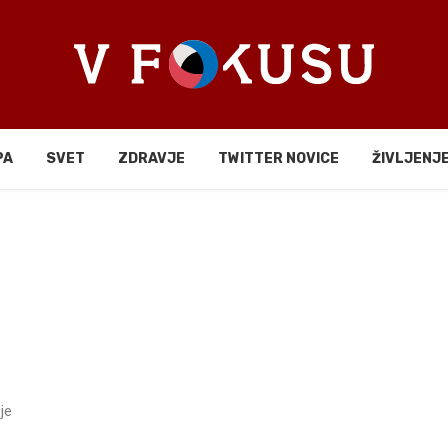
PA
SVET
ZDRAVJE
TWITTER NOVICE
ŽIVLJENJ
je