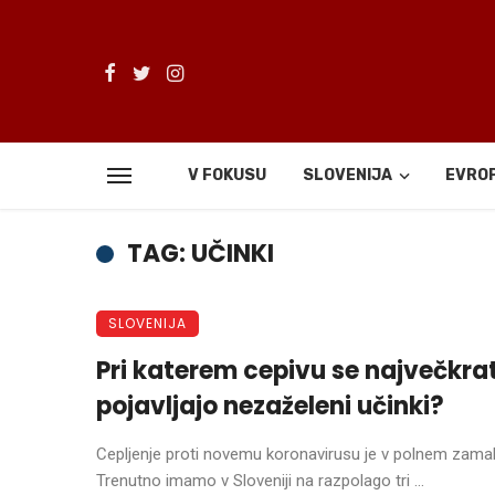
V FOKUSU
SLOVENIJA
EVRO
TAG: UČINKI
SLOVENIJA
Pri katerem cepivu se največkra
pojavljajo nezaželeni učinki?
Cepljenje proti novemu koronavirusu je v polnem zama
Trenutno imamo v Sloveniji na razpolago tri ...