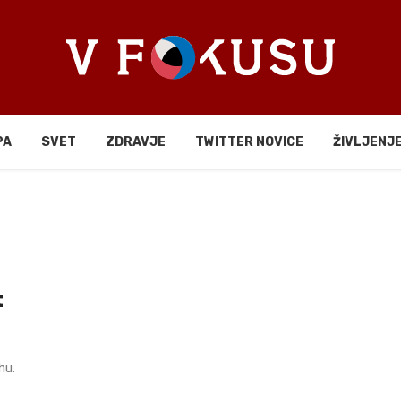
PA
SVET
ZDRAVJE
TWITTER NOVICE
ŽIVLJENJ
t
hu.