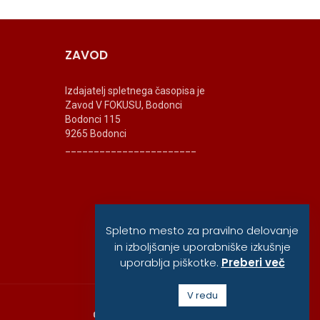
ZAVOD
Izdajatelj spletnega časopisa je
Zavod V FOKUSU, Bodonci
Bodonci 115
9265 Bodonci
_______________________
Spletno mesto za pravilno delovanje
in izboljšanje uporabniške izkušnje
uporablja piškotke.
Preberi več
V redu
O ZAVODU
POLITIKA ZASEBNOSTI