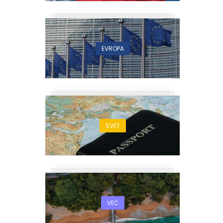
EVROPA
SVET
VEČ