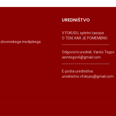
UREDNIŠTVO
V FOKUSU, spletni časopis
O TEM, KAR JE POMEMBNO
ti slovenskega medijskega
_______________________
Odgovorni urednik: Vančo Tegov
ianntegov6@gmail.com
_______________________
E-pošta uredništva:
urednistvo.vfokusu@gmail.com