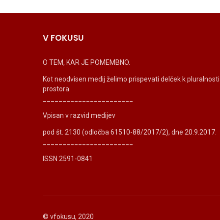
V FOKUSU
O TEM, KAR JE POMEMBNO.
Kot neodvisen medij želimo prispevati delček k pluralnos
prostora.
_______________________
Vpisan v razvid medijev
pod št. 2130 (odločba 61510-88/2017/2), dne 20.9.2017.
_______________________
ISSN 2591-0841
© vfokusu, 2020