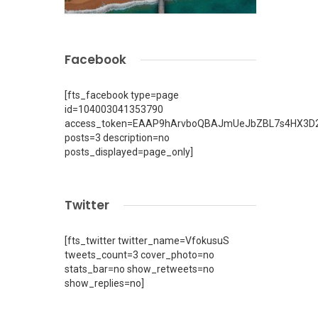
Facebook
[fts_facebook type=page
id=104003041353790
access_token=EAAP9hArvboQBAJmUeJbZBL7s4HX3D2
posts=3 description=no
posts_displayed=page_only]
Twitter
[fts_twitter twitter_name=VfokusuS
tweets_count=3 cover_photo=no
stats_bar=no show_retweets=no
show_replies=no]