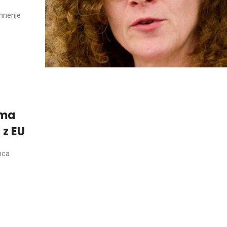
 mnenje
ima
 z EU
nca