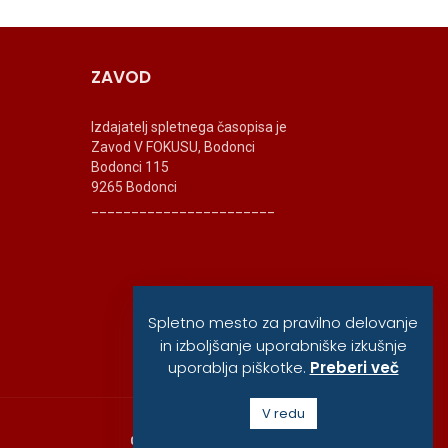
ZAVOD
Izdajatelj spletnega časopisa je
Zavod V FOKUSU, Bodonci
Bodonci 115
9265 Bodonci
_______________________
Spletno mesto za pravilno delovanje
in izboljšanje uporabniške izkušnje
uporablja piškotke.
Preberi več
V redu
O ZAVODU
POLITIKA ZASEBNOSTI