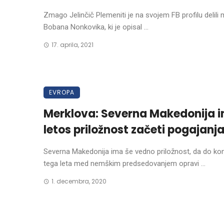
Zmago Jelinčič Plemeniti je na svojem FB profilu delili
Bobana Nonkovika, ki je opisal ...
17. aprila, 2021
EVROPA
Merklova: Severna Makedonija 
letos priložnost začeti pogajanja
Severna Makedonija ima še vedno priložnost, da do ko
tega leta med nemškim predsedovanjem opravi ...
1. decembra, 2020