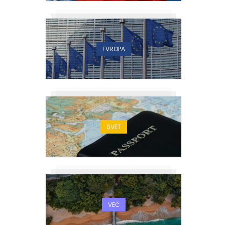
EVROPA
SVET
VEČ