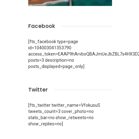
Facebook
[fts_facebook type=page
id=104003041353790
access_token=EAAP9hArvboQBAJmUeJbZBL7s4HX3D2
posts=3 description=no
posts_displayed=page_only]
Twitter
[fts_twitter twitter_name=VfokusuS
tweets_count=3 cover_photo=no
stats_bar=no show_retweets=no
show_replies=no]