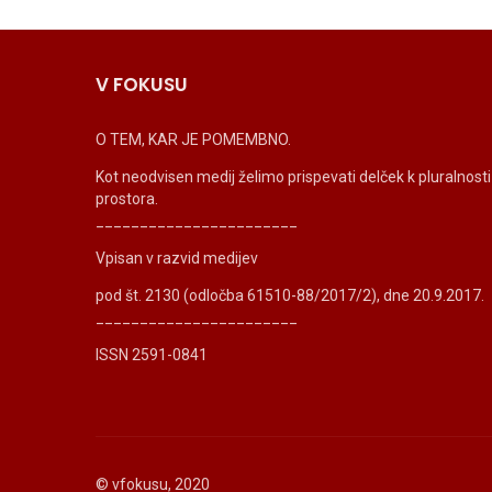
V FOKUSU
O TEM, KAR JE POMEMBNO.
Kot neodvisen medij želimo prispevati delček k pluralnos
prostora.
_______________________
Vpisan v razvid medijev
pod št. 2130 (odločba 61510-88/2017/2), dne 20.9.2017.
_______________________
ISSN 2591-0841
© vfokusu, 2020