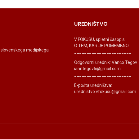
UREDNIŠTVO
V FOKUSU, spletni časopis
O TEM, KAR JE POMEMBNO
ti slovenskega medijskega
_______________________
Odgovorni urednik: Vančo Tegov
ianntegov6@gmail.com
_______________________
E-pošta uredništva:
urednistvo.vfokusu@gmail.com